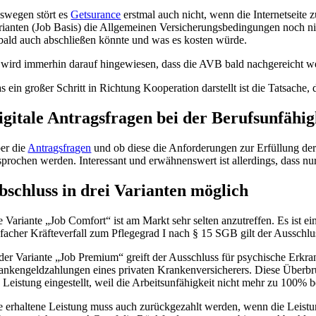
swegen stört es
Getsurance
erstmal auch nicht, wenn die Internetseite 
rianten (Job Basis) die Allgemeinen Versicherungsbedingungen noch ni
 bald auch abschließen könnte und was es kosten würde.
 wird immerhin darauf hingewiesen, dass die AVB bald nachgereicht w
s ein großer Schritt in Richtung Kooperation darstellt ist die Tatsache
igitale Antragsfragen bei der Berufsunfähi
er die
Antragsfragen
und ob diese die Anforderungen zur Erfüllung de
sprochen werden. Interessant und erwähnenswert ist allerdings, dass nu
bschluss in drei Varianten möglich
e Variante „Job Comfort“ ist am Markt sehr selten anzutreffen. Es ist e
nfacher Kräfteverfall zum Pflegegrad I nach § 15 SGB gilt der Ausschlu
 der Variante „Job Premium“ greift der Ausschluss für psychische Erkra
ankengeldzahlungen eines privaten Krankenversicherers. Diese Überbrüc
e Leistung eingestellt, weil die Arbeitsunfähigkeit nicht mehr zu 100% b
e erhaltene Leistung muss auch zurückgezahlt werden, wenn die Leistung