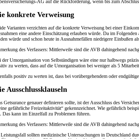
bensversicherungs-AG auf die Rückforderung, wenn bis zum Abschluss
ie konkrete Verweisung
ide Varianten verzichten auf die konkrete Verweisung bei einer Einkom
snahmen eine andere Einschätzung erlauben würde. Da im Folgenden abe
nden würde und schon heute in Ausnahmefällen niedrigere Einbußen als u
merkung des Verfassers: Mittlerweile sind die AVB dahingehend nachg
i der Umorganisation von Selbständigen wäre eine nur halbwegs präzise
sitiv zu werten, dass auf die Umorganisation bei weniger als 5 Mitarbeit
enfalls positiv zu werten ist, dass bei vorübergehendem oder endgülti
ie Ausschlussklauseln
s Getsurance genauer definieren sollte, ist der Ausschluss des Versicher
eine gefährliche Freizeitaktivität“ gekennzeichnet. Wie gefährlich beis
t. Das kann im Einzelfall zu Problemen führen.
merkung des Verfassers: Mittlerweile sind die AVB dahingehend nachg
 Leistungsfall sollten medizinische Untersuchungen in Deutschland dur