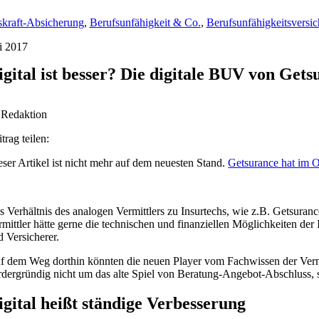
skraft-Absicherung
,
Berufsunfähigkeit & Co.
,
Berufsunfähigkeitsversi
li 2017
igital ist besser? Die digitale BUV von Gets
 Redaktion
trag teilen:
eser Artikel ist nicht mehr auf dem neuesten Stand.
Getsurance hat im O
s Verhältnis des analogen Vermittlers zu Insurtechs, wie z.B. Getsuran
rmittler hätte gerne die technischen und finanziellen Möglichkeiten der
d Versicherer.
f dem Weg dorthin könnten die neuen Player vom Fachwissen der Vermittl
rdergründig nicht um das alte Spiel von Beratung-Angebot-Abschluss, 
igital heißt ständige Verbesserung