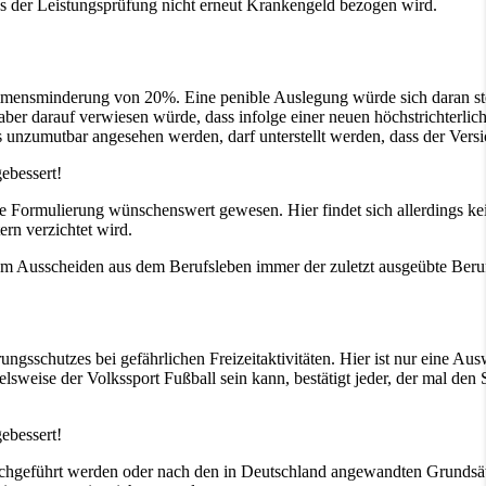
 der Leistungsprüfung nicht erneut Krankengeld bezogen wird.
mensminderung von 20%. Eine penible Auslegung würde sich daran störe
r darauf verwiesen würde, dass infolge einer neuen höchstrichterlich
nzumutbar angesehen werden, darf unterstellt werden, dass der Versich
ebessert!
 Formulierung wünschenswert gewesen. Hier findet sich allerdings kei
ern verzichtet wird.
gem Ausscheiden aus dem Berufsleben immer der zuletzt ausgeübte Beruf
ungsschutzes bei gefährlichen Freizeitaktivitäten. Hier ist nur eine Au
pielsweise der Volkssport Fußball sein kann, bestätigt jeder, der mal d
ebessert!
chgeführt werden oder nach den in Deutschland angewandten Grundsätze