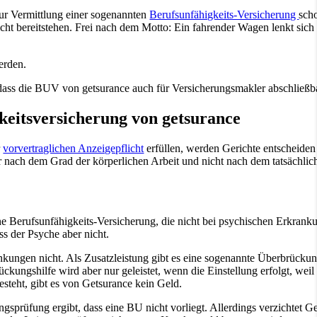
zur Vermittlung einer sogenannten
Berufsunfähigkeits-Versicherung
scho
cht bereitstehen. Frei nach dem Motto: Ein fahrender Wagen lenkt sic
erden.
, dass die BUV von getsurance auch für Versicherungsmakler abschließba
gkeitsversicherung von getsurance
r
vorvertraglichen Anzeigepflicht
erfüllen, werden Gerichte entscheiden
r nach dem Grad der körperlichen Arbeit und nicht nach dem tatsächlich
ine Berufsunfähigkeits-Versicherung, die nicht bei psychischen Erkrank
ss der Psyche aber nicht.
nkungen nicht. Als Zusatzleistung gibt es eine sogenannte Überbrückung
kungshilfe wird aber nur geleistet, wenn die Einstellung erfolgt, wei
esteht, gibt es von Getsurance kein Geld.
sprüfung ergibt, dass eine BU nicht vorliegt. Allerdings verzichtet Ge