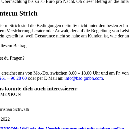
e Übernachtung bis zu 75 Euro pro Nacht. Ob dieser Betrag an die Inflati
nterm Strich
term Strich sind die Bedingungen definitiv nicht unter den besten zehn
nem Versicherungsberater oder Anwalt, der auf die Begleitung von Leistu
lein gestellt ist, weil Getsurance nicht so nahe am Kunden ist, wie der a
 diesem Beitrag
st du Fragen?
 erreichst uns von Mo.-Do. zwischen 8.00 – 18.00 Uhr und am Fr. vo
261 – 96 28 60
oder per E-Mail an:
info@bsc-gmbh.com
.
s könnte dich auch interessieren:
ristian Schwalb
 2022
XKON: Weil wir den Versicherungsmarkt mitgestalten wollen