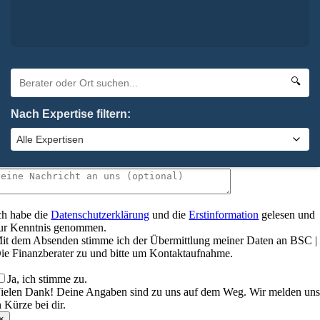
zu uns.
Trage hier deine Daten ein und wir melden uns bei dir.
🔍
Nach Expertise filtern:
ch habe die
Datenschutzerklärung
und die
Erstinformation
gelesen und
ur Kenntnis genommen.
it dem Absenden stimme ich der Übermittlung meiner Daten an BSC |
ie Finanzberater zu und bitte um Kontaktaufnahme.
Ja, ich stimme zu.
ielen Dank! Deine Angaben sind zu uns auf dem Weg. Wir melden un
n Kürze bei dir.
×