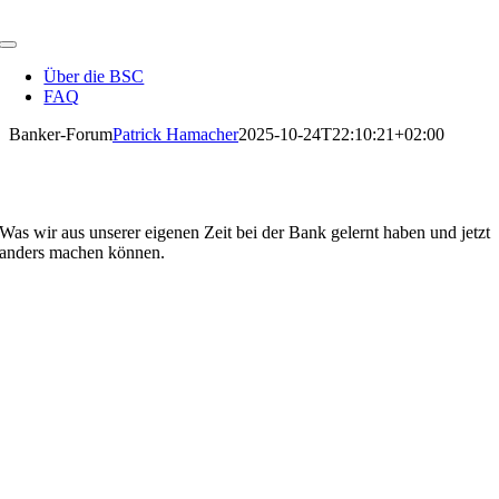
Zum
Inhalt
Toggle
springen
Navigation
Über die BSC
FAQ
Banker-Forum
Patrick Hamacher
2025-10-24T22:10:21+02:00
Warum Kompetenz zusammen mit
Unabhängigkeit die Zukunft bedeutet
Was wir aus unserer eigenen Zeit bei der Bank gelernt haben und jetzt
anders machen können.