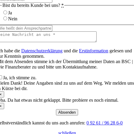
Bist du bereits Kunde bei uns?
*
Ja
Nein
ch habe die
Datenschutzerklärung
und die
Erstinformation
gelesen und
ur Kenntnis genommen.
it dem Absenden stimme ich der Übermittlung meiner Daten an BSC |
ie Finanzberater zu und bitte um Kontaktaufnahme.
Ja, ich stimme zu.
ielen Dank! Deine Angaben sind zu uns auf dem Weg. Wir melden un
n Kürze bei dir.
×
ha. Da hat etwas nicht geklappt. Bitte probiere es noch einmal.
×
Absenden
elbstverständlich kannst du uns auch anrufen:
0 92 61 / 96 28 6-0
schließen