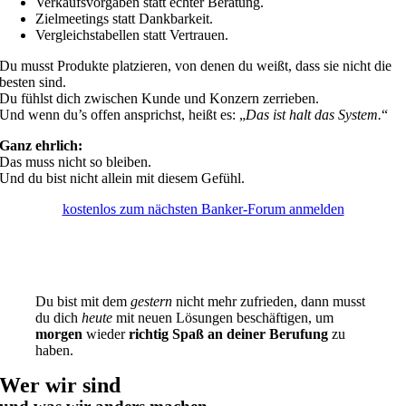
Verkaufsvorgaben statt echter Beratung.
Zielmeetings statt Dankbarkeit.
Vergleichstabellen statt Vertrauen.
Du musst Produkte platzieren, von denen du weißt, dass sie nicht die
besten sind.
Du fühlst dich zwischen Kunde und Konzern zerrieben.
Und wenn du’s offen ansprichst, heißt es: „
Das ist halt das System.
“
Ganz ehrlich:
Das muss nicht so bleiben.
Und du bist nicht allein mit diesem Gefühl.
kostenlos zum nächsten Banker-Forum anmelden
anonymes Online-Webinar
Du bist mit dem
gestern
nicht mehr zufrieden, dann musst
du dich
heute
mit neuen Lösungen beschäftigen, um
morgen
wieder
richtig Spaß an deiner Berufung
zu
haben.
Wer wir sind