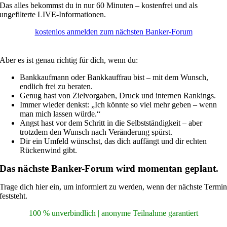
Das alles bekommst du in nur 60 Minuten – kostenfrei und als
ungefilterte LIVE-Informationen.
kostenlos anmelden zum nächsten Banker-Forum
Achtung: Dieses Webinar ist
nicht
für alle
Aber es ist genau richtig für dich, wenn du:
Bankkaufmann oder Bankkauffrau bist – mit dem Wunsch,
endlich frei zu beraten.
Genug hast von Zielvorgaben, Druck und internen Rankings.
Immer wieder denkst: „Ich könnte so viel mehr geben – wenn
man mich lassen würde.“
Angst hast vor dem Schritt in die Selbstständigkeit – aber
trotzdem den Wunsch nach Veränderung spürst.
Dir ein Umfeld wünschst, das dich auffängt und dir echten
Rückenwind gibt.
Das nächste Banker-Forum wird momentan geplant.
Trage dich hier ein, um informiert zu werden, wenn der nächste Termi
feststeht.
100 % unverbindlich | anonyme Teilnahme garantiert