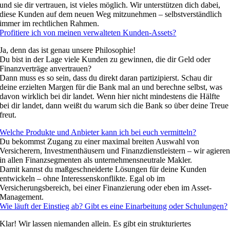
und sie dir vertrauen, ist vieles möglich. Wir unterstützen dich dabei,
diese Kunden auf dem neuen Weg mitzunehmen – selbstverständlich
immer im rechtlichen Rahmen.
Profitiere ich von meinen verwalteten Kunden-Assets?
Ja, denn das ist genau unsere Philosophie!
Du bist in der Lage viele Kunden zu gewinnen, die dir Geld oder
Finanzverträge anvertrauen?
Dann muss es so sein, dass du direkt daran partizipierst. Schau dir
deine erzielten Margen für die Bank mal an und berechne selbst, was
davon wirklich bei dir landet. Wenn hier nicht mindestens die Hälfte
bei dir landet, dann weißt du warum sich die Bank so über deine Treue
freut.
Welche Produkte und Anbieter kann ich bei euch vermitteln?
Du bekommst Zugang zu einer maximal breiten Auswahl von
Versicherern, Investmenthäusern und Finanzdienstleistern – wir agiere
in allen Finanzsegmenten als unternehmensneutrale Makler.
Damit kannst du maßgeschneiderte Lösungen für deine Kunden
entwickeln – ohne Interessenskonflikte. Egal ob im
Versicherungsbereich, bei einer Finanzierung oder eben im Asset-
Management.
Wie läuft der Einstieg ab? Gibt es eine Einarbeitung oder Schulungen?
Klar! Wir lassen niemanden allein. Es gibt ein strukturiertes