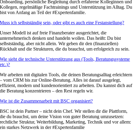
Onboarding, persönliche Begleitung durch erfahrene Kolleginnen und
Kollegen, regelmäßige Fachtrainings und Unterstützung im Alltag. Du
bist von Anfang an Teil der #Expertenfamilie.
Muss ich selbstständig sein, oder gibt es auch eine Festanstellung?
Unser Modell ist auf freie Finanzberater ausgerichtet, die
unternehmerisch denken und handeln wollen. Das heißt: Du bist
selbstständig, aber nicht allein. Wir geben dir den (finanziellen)
Rückhalt und die Strukturen, die du brauchst, um erfolgreich zu sein.
Wie sieht die technische Unterstützung aus (Tools, Beratungssysteme
etc.)?
Wir arbeiten mit digitalen Tools, die deinen Beratungsalltag erleichtern
– vom CRM bis zur Online-Beratung. Alles ist darauf ausgelegt,
effizient, modern und kundenorientiert zu arbeiten. Du kannst dich auf
die Beratung konzentrieren – den Rest regeln wir.
Wie ist die Zusammenarbeit mit BSC organisiert?
BSC ist dein Partner – nicht dein Chef. Wir stellen dir die Plattform,
die du brauchst, um deine Vision von guter Beratung umzusetzen:
rechtliche Struktur, Weiterbildung, Marketing, Technik und vor allem:
ein starkes Netzwerk in der #Expertenfamilie