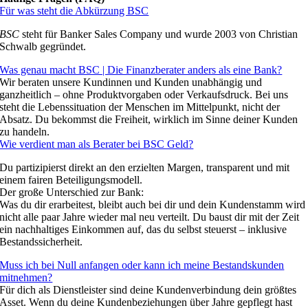
Für was steht die Abkürzung BSC
BSC
steht für Banker Sales Company und wurde 2003 von Christian
Schwalb gegründet.
Was genau macht BSC | Die Finanzberater anders als eine Bank?
Wir beraten unsere Kundinnen und Kunden unabhängig und
ganzheitlich – ohne Produktvorgaben oder Verkaufsdruck. Bei uns
steht die Lebenssituation der Menschen im Mittelpunkt, nicht der
Absatz. Du bekommst die Freiheit, wirklich im Sinne deiner Kunden
zu handeln.
Wie verdient man als Berater bei BSC Geld?
Du partizipierst direkt an den erzielten Margen, transparent und mit
einem fairen Beteiligungsmodell.
Der große Unterschied zur Bank:
Was du dir erarbeitest, bleibt auch bei dir und dein Kundenstamm wird
nicht alle paar Jahre wieder mal neu verteilt. Du baust dir mit der Zeit
ein nachhaltiges Einkommen auf, das du selbst steuerst – inklusive
Bestandssicherheit.
Muss ich bei Null anfangen oder kann ich meine Bestandskunden
mitnehmen?
Für dich als Dienstleister sind deine Kundenverbindung dein größtes
Asset. Wenn du deine Kundenbeziehungen über Jahre gepflegt hast