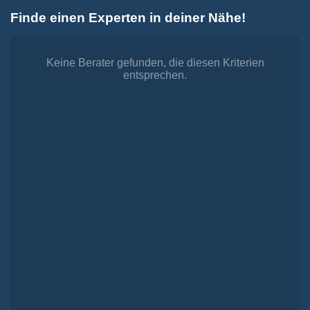
Zum
Finde einen Experten in deiner Nähe!
Inhalt
Toggle
springen
Navigation
Dienstleistungen
Finanzieren.
Keine Berater gefunden, die diesen Kriterien
entsprechen.
shop
Passende Finanzierungen für deine Lebensträume
Investieren.
shop
Strategisch investieren, Vermögen gezielt aufbauen
Versichern.