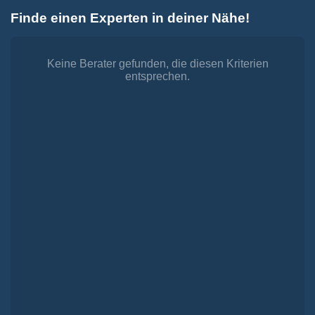
Zum
Finde einen Experten in deiner Nähe!
Inhalt
Toggle
springen
Navigation
Dienstleistungen
Finanzieren.
Keine Berater gefunden, die diesen Kriterien
entsprechen.
shop
Passende Finanzierungen für deine Lebensträume
Investieren.
shop
Strategisch investieren, Vermögen gezielt aufbauen
Versichern.