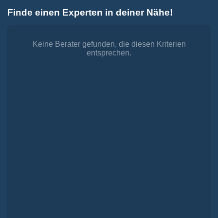
Zum
Finde einen Experten in deiner Nähe!
Inhalt
Toggle
springen
Navigation
Dienstleistungen
Finanzieren.
Keine Berater gefunden, die diesen Kriterien
entsprechen.
shop
Passende Finanzierungen für deine Lebensträume
Investieren.
shop
Strategisch investieren, Vermögen gezielt aufbauen
Versichern.