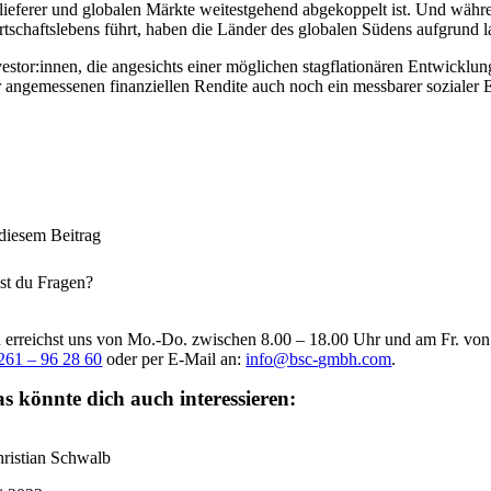
lieferer und globalen Märkte weitestgehend abgekoppelt ist. Und währ
rtschaftslebens führt, haben die Länder des globalen Südens aufgrund l
vestor:innen, die angesichts einer möglichen stagflationären Entwicklun
r angemessenen finanziellen Rendite auch noch ein messbarer sozialer Er
 diesem Beitrag
st du Fragen?
 erreichst uns von Mo.-Do. zwischen 8.00 – 18.00 Uhr und am Fr. vo
261 – 96 28 60
oder per E-Mail an:
info@bsc-gmbh.com
.
s könnte dich auch interessieren:
ristian Schwalb