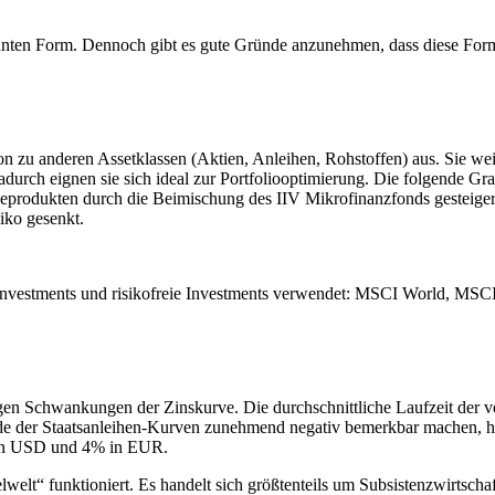
nnten Form. Dennoch gibt es gute Gründe anzunehmen, dass diese Form
n zu anderen Assetklassen (Aktien, Anleihen, Rohstoffen) aus. Sie weis
 Dadurch eignen sie sich ideal zur Portfoliooptimierung. Die folgende G
eprodukten durch die Beimischung des IIV Mikrofinanzfonds gesteigert 
siko gesenkt.
en-Investments und risikofreie Investments verwendet: MSCI World, M
gen Schwankungen der Zinskurve. Die durchschnittliche Laufzeit der v
nde der Staatsanleihen-Kurven zunehmend negativ bemerkbar machen, ha
2% in USD und 4% in EUR.
elwelt“ funktioniert. Es handelt sich größtenteils um Subsistenzwirtsch