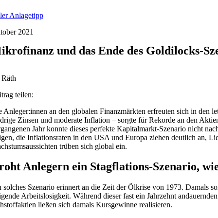
ler Anlagetipp
tober 2021
ikrofinanz und das Ende des Goldilocks-Sz
 Räth
trag teilen:
e Anleger:innen an den globalen Finanzmärkten erfreuten sich in den l
edrige Zinsen und moderate Inflation – sorgte für Rekorde an den Akt
rgangenen Jahr konnte dieses perfekte Kapitalmarkt-Szenario nicht nac
eigen, die Inflationsraten in den USA und Europa ziehen deutlich an, 
chstumsaussichten trüben sich global ein.
roht Anlegern ein Stagflations-Szenario, wi
n solches Szenario erinnert an die Zeit der Ölkrise von 1973. Damals s
eigende Arbeitslosigkeit. Während dieser fast ein Jahrzehnt andauernde
hstoffaktien ließen sich damals Kursgewinne realisieren.