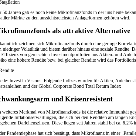
r 50 Jahren gab es noch keine Mikrofinanzfonds in der uns heute beka
latiler Märkte zu den aussichtsreichsten Anlageformen gehören wird.
ikrofinanzfonds als attraktive Alternative
kanntlich zeichnen sich Mikrofinanzfonds durch eine geringe Korrelatio
n niedriger Volatilität und bieten darüber hinaus eine soziale Rendite.
e Effizienz von gemischten Investmentportfolien aus Aktien- und Anleih
siko eine höhere Rendite bzw. bei gleicher Rendite wird das Portfoliori
elle: Invest in Visions. Folgende Indizes wurden für Aktien, Anleih
aatsanleihen und der Global Corporate Bond Total Return Index
chwankungsarm und Krisenresistent
n weiteres Merkmal von Mikrofinanzfonds ist die relative Immunität ge
eigende Inflationserwartungen, die sich bei den Renditen am langen E
rgebenen Darlehenszinsen. Diese liegen seit Jahren stabil bei ca. 6,
 der Pandemiephase hat sich bestätigt, dass Mikrofinanz in einer „Parall