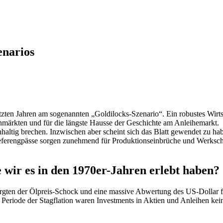
enarios
etzten Jahren am sogenannten „Goldilocks-Szenario“. Ein robustes Wirt
ienmärkten und für die längste Hausse der Geschichte am Anleihemarkt
hhaltig brechen. Inzwischen aber scheint sich das Blatt gewendet zu 
Lieferengpässe sorgen zunehmend für Produktionseinbrüche und Werksch
e wir es in den 1970er-Jahren erlebt haben?
orgten der Ölpreis-Schock und eine massive Abwertung des US-Dollar fü
n Periode der Stagflation waren Investments in Aktien und Anleihen ke