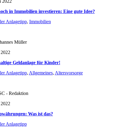
li 2022
noch in Immobilien investieren: Eine gute Idee?
ler Anlagetipp
,
Immobilien
hannes Müller
 2022
ltige Geldanlage für Kinder!
ler Anlagetipp
,
Allgemeines
,
Altersvorsorge
C - Redaktion
 2022
owährungen: Was ist das?
ler Anlagetipp