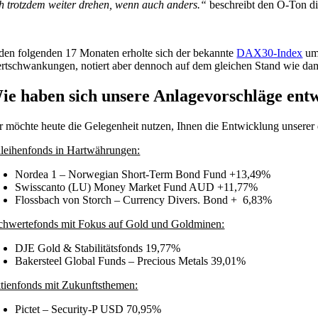
ch trotzdem weiter drehen, wenn auch anders.“
beschreibt den O-Ton di
 den folgenden 17 Monaten erholte sich der bekannte
DAX30-Index
um 
rtschwankungen, notiert aber dennoch auf dem gleichen Stand wie dam
ie haben sich unsere Anlagevorschläge entw
r möchte heute die Gelegenheit nutzen, Ihnen die Entwicklung unserer 
leihenfonds in Hartwährungen:
Nordea 1 – Norwegian Short-Term Bond Fund +13,49%
Swisscanto (LU) Money Market Fund AUD +11,77%
Flossbach von Storch – Currency Divers. Bond + 6,83%
chwertefonds mit Fokus auf Gold und Goldminen:
DJE Gold & Stabilitätsfonds 19,77%
Bakersteel Global Funds – Precious Metals 39,01%
tienfonds mit Zukunftsthemen:
Pictet – Security-P USD 70,95%