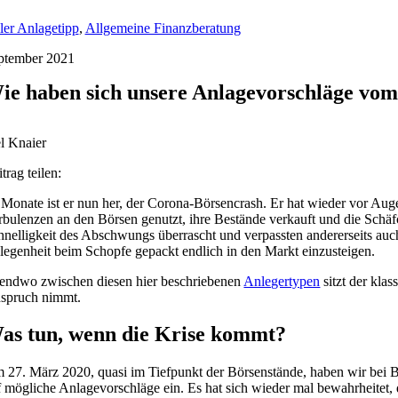
ler Anlagetipp
,
Allgemeine Finanzberatung
ptember 2021
ie haben sich unsere Anlagevorschläge vom
l Knaier
trag teilen:
 Monate ist er nun her, der Corona-Börsencrash. Er hat wieder vor Aug
rbulenzen an den Börsen genutzt, ihre Bestände verkauft und die Schäfc
hnelligkeit des Abschwungs überrascht und verpassten andererseits au
legenheit beim Schopfe gepackt endlich in den Markt einzusteigen.
gendwo zwischen diesen hier beschriebenen
Anlegertypen
sitzt der kla
spruch nimmt.
as tun, wenn die Krise kommt?
 27. März 2020, quasi im Tiefpunkt der Börsenstände, haben wir bei BS
f mögliche Anlagevorschläge ein. Es hat sich wieder mal bewahrheitet, 