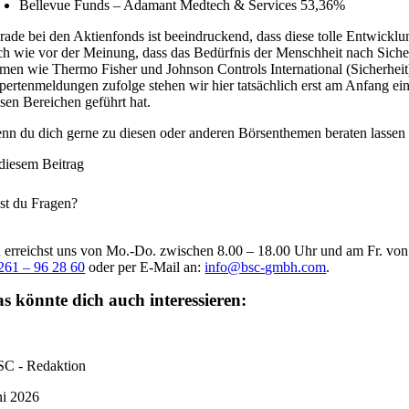
Bellevue Funds – Adamant Medtech & Services 53,36%
rade bei den Aktienfonds ist beeindruckend, dass diese tolle Entwicklu
ch wie vor der Meinung, dass das Bedürfnis der Menschheit nach Siche
rmen wie Thermo Fisher und Johnson Controls International (Sicherhei
pertenmeldungen zufolge stehen wir hier tatsächlich erst am Anfang e
esen Bereichen geführt hat.
nn du dich gerne zu diesen oder anderen Börsenthemen beraten lassen 
 diesem Beitrag
st du Fragen?
 erreichst uns von Mo.-Do. zwischen 8.00 – 18.00 Uhr und am Fr. vo
261 – 96 28 60
oder per E-Mail an:
info@bsc-gmbh.com
.
s könnte dich auch interessieren:
C - Redaktion
ni 2026