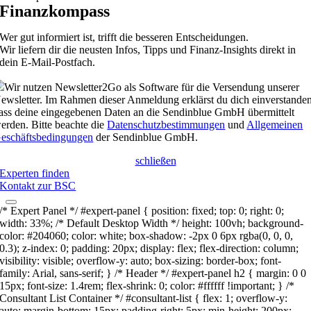
Finanzkompass
Wer gut informiert ist, trifft die besseren Entscheidungen.
Wir liefern dir die neusten Infos, Tipps und Finanz-Insights direkt in
dein E-Mail-Postfach.
Wir nutzen Newsletter2Go als Software für die Versendung unserer
ewsletter. Im Rahmen dieser Anmeldung erklärst du dich einverstanden
ass deine eingegebenen Daten an die Sendinblue GmbH übermittelt
erden. Bitte beachte die
Datenschutzbestimmungen
und
Allgemeinen
eschäftsbedingungen
der Sendinblue GmbH.
schließen
Experten finden
Kontakt zur BSC
/* Expert Panel */ #expert-panel { position: fixed; top: 0; right: 0;
width: 33%; /* Default Desktop Width */ height: 100vh; background-
color: #204060; color: white; box-shadow: -2px 0 6px rgba(0, 0, 0,
0.3); z-index: 0; padding: 20px; display: flex; flex-direction: column;
visibility: visible; overflow-y: auto; box-sizing: border-box; font-
family: Arial, sans-serif; } /* Header */ #expert-panel h2 { margin: 0 0
15px; font-size: 1.4rem; flex-shrink: 0; color: #ffffff !important; } /*
Consultant List Container */ #consultant-list { flex: 1; overflow-y:
auto; margin-bottom: 15px; padding-right: 5px; min-height: 200px;