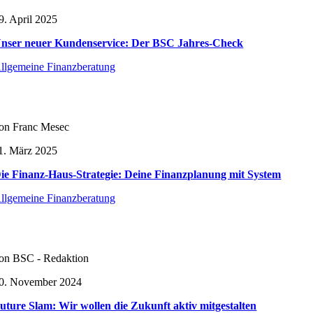
9. April 2025
nser neuer Kundenservice: Der BSC Jahres-Check
llgemeine Finanzberatung
on Franc Mesec
1. März 2025
ie Finanz-Haus-Strategie: Deine Finanzplanung mit System
llgemeine Finanzberatung
on BSC - Redaktion
0. November 2024
uture Slam: Wir wollen die Zukunft aktiv mitgestalten