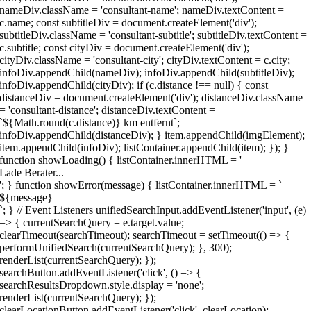
nameDiv.className = 'consultant-name'; nameDiv.textContent =
c.name; const subtitleDiv = document.createElement('div');
subtitleDiv.className = 'consultant-subtitle'; subtitleDiv.textContent =
c.subtitle; const cityDiv = document.createElement('div');
cityDiv.className = 'consultant-city'; cityDiv.textContent = c.city;
infoDiv.appendChild(nameDiv); infoDiv.appendChild(subtitleDiv);
infoDiv.appendChild(cityDiv); if (c.distance !== null) { const
distanceDiv = document.createElement('div'); distanceDiv.className
= 'consultant-distance'; distanceDiv.textContent =
`${Math.round(c.distance)} km entfernt`;
infoDiv.appendChild(distanceDiv); } item.appendChild(imgElement);
item.appendChild(infoDiv); listContainer.appendChild(item); }); }
function showLoading() { listContainer.innerHTML = '
Lade Berater...
'; } function showError(message) { listContainer.innerHTML = `
${message}
`; } // Event Listeners unifiedSearchInput.addEventListener('input', (e)
=> { currentSearchQuery = e.target.value;
clearTimeout(searchTimeout); searchTimeout = setTimeout(() => {
performUnifiedSearch(currentSearchQuery); }, 300);
renderList(currentSearchQuery); });
searchButton.addEventListener('click', () => {
searchResultsDropdown.style.display = 'none';
renderList(currentSearchQuery); });
clearLocationButton.addEventListener('click', clearLocation);