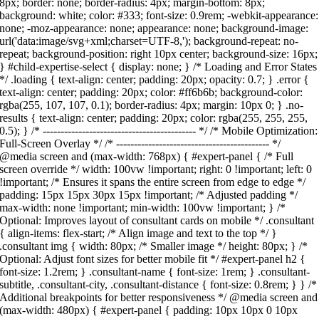
8px; border: none; border-radius: 4px; margin-bottom: 8px;
background: white; color: #333; font-size: 0.9rem; -webkit-appearance:
none; -moz-appearance: none; appearance: none; background-image:
url('data:image/svg+xml;charset=UTF-8,'); background-repeat: no-
repeat; background-position: right 10px center; background-size: 16px;
} #child-expertise-select { display: none; } /* Loading and Error States
*/ .loading { text-align: center; padding: 20px; opacity: 0.7; } .error {
text-align: center; padding: 20px; color: #ff6b6b; background-color:
rgba(255, 107, 107, 0.1); border-radius: 4px; margin: 10px 0; } .no-
results { text-align: center; padding: 20px; color: rgba(255, 255, 255,
0.5); } /* ------------------------------------------- */ /* Mobile Optimization:
Full-Screen Overlay */ /* ------------------------------------------- */
@media screen and (max-width: 768px) { #expert-panel { /* Full
screen override */ width: 100vw !important; right: 0 !important; left: 0
!important; /* Ensures it spans the entire screen from edge to edge */
padding: 15px 15px 30px 15px !important; /* Adjusted padding */
max-width: none !important; min-width: 100vw !important; } /*
Optional: Improves layout of consultant cards on mobile */ .consultant
{ align-items: flex-start; /* Align image and text to the top */ }
.consultant img { width: 80px; /* Smaller image */ height: 80px; } /*
Optional: Adjust font sizes for better mobile fit */ #expert-panel h2 {
font-size: 1.2rem; } .consultant-name { font-size: 1rem; } .consultant-
subtitle, .consultant-city, .consultant-distance { font-size: 0.8rem; } } /*
Additional breakpoints for better responsiveness */ @media screen and
(max-width: 480px) { #expert-panel { padding: 10px 10px 0 10px