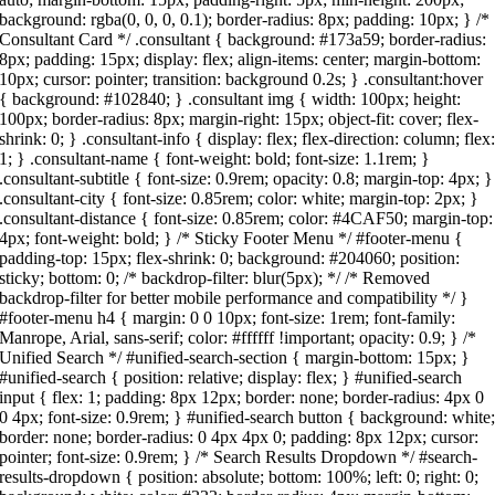
background: rgba(0, 0, 0, 0.1); border-radius: 8px; padding: 10px; } /*
Consultant Card */ .consultant { background: #173a59; border-radius:
8px; padding: 15px; display: flex; align-items: center; margin-bottom:
10px; cursor: pointer; transition: background 0.2s; } .consultant:hover
{ background: #102840; } .consultant img { width: 100px; height:
100px; border-radius: 8px; margin-right: 15px; object-fit: cover; flex-
shrink: 0; } .consultant-info { display: flex; flex-direction: column; flex
1; } .consultant-name { font-weight: bold; font-size: 1.1rem; }
.consultant-subtitle { font-size: 0.9rem; opacity: 0.8; margin-top: 4px; }
.consultant-city { font-size: 0.85rem; color: white; margin-top: 2px; }
.consultant-distance { font-size: 0.85rem; color: #4CAF50; margin-top:
4px; font-weight: bold; } /* Sticky Footer Menu */ #footer-menu {
padding-top: 15px; flex-shrink: 0; background: #204060; position:
sticky; bottom: 0; /* backdrop-filter: blur(5px); */ /* Removed
backdrop-filter for better mobile performance and compatibility */ }
#footer-menu h4 { margin: 0 0 10px; font-size: 1rem; font-family:
Manrope, Arial, sans-serif; color: #ffffff !important; opacity: 0.9; } /*
Unified Search */ #unified-search-section { margin-bottom: 15px; }
#unified-search { position: relative; display: flex; } #unified-search
input { flex: 1; padding: 8px 12px; border: none; border-radius: 4px 0
0 4px; font-size: 0.9rem; } #unified-search button { background: white
border: none; border-radius: 0 4px 4px 0; padding: 8px 12px; cursor:
pointer; font-size: 0.9rem; } /* Search Results Dropdown */ #search-
results-dropdown { position: absolute; bottom: 100%; left: 0; right: 0;