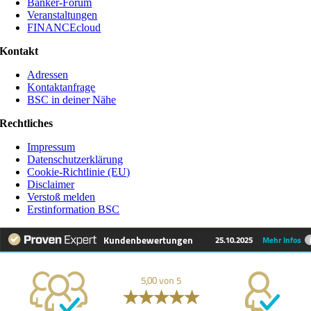
Banker-Forum
Veranstaltungen
FINANCEcloud
Kontakt
Adressen
Kontaktanfrage
BSC in deiner Nähe
Rechtliches
Impressum
Datenschutzerklärung
Cookie-Richtlinie (EU)
Disclaimer
Verstoß melden
Erstinformation BSC