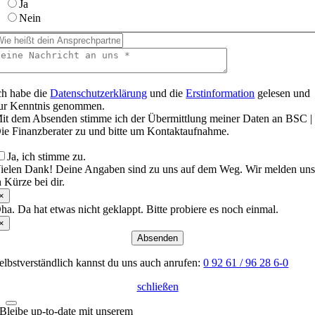
Ja
Nein
ch habe die
Datenschutzerklärung
und die
Erstinformation
gelesen und
ur Kenntnis genommen.
it dem Absenden stimme ich der Übermittlung meiner Daten an BSC |
ie Finanzberater zu und bitte um Kontaktaufnahme.
Ja, ich stimme zu.
ielen Dank! Deine Angaben sind zu uns auf dem Weg. Wir melden un
n Kürze bei dir.
×
ha. Da hat etwas nicht geklappt. Bitte probiere es noch einmal.
×
Absenden
elbstverständlich kannst du uns auch anrufen:
0 92 61 / 96 28 6-0
schließen
Bleibe up-to-date mit unserem