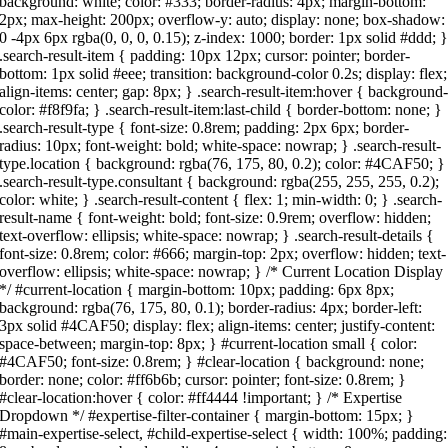
background: white; color: #333; border-radius: 4px; margin-bottom:
2px; max-height: 200px; overflow-y: auto; display: none; box-shadow:
0 -4px 6px rgba(0, 0, 0, 0.15); z-index: 1000; border: 1px solid #ddd; 
.search-result-item { padding: 10px 12px; cursor: pointer; border-
bottom: 1px solid #eee; transition: background-color 0.2s; display: flex;
align-items: center; gap: 8px; } .search-result-item:hover { background
color: #f8f9fa; } .search-result-item:last-child { border-bottom: none; }
.search-result-type { font-size: 0.8rem; padding: 2px 6px; border-
radius: 10px; font-weight: bold; white-space: nowrap; } .search-result-
type.location { background: rgba(76, 175, 80, 0.2); color: #4CAF50; }
.search-result-type.consultant { background: rgba(255, 255, 255, 0.2);
color: white; } .search-result-content { flex: 1; min-width: 0; } .search-
result-name { font-weight: bold; font-size: 0.9rem; overflow: hidden;
text-overflow: ellipsis; white-space: nowrap; } .search-result-details {
font-size: 0.8rem; color: #666; margin-top: 2px; overflow: hidden; text-
overflow: ellipsis; white-space: nowrap; } /* Current Location Display
*/ #current-location { margin-bottom: 10px; padding: 6px 8px;
background: rgba(76, 175, 80, 0.1); border-radius: 4px; border-left:
3px solid #4CAF50; display: flex; align-items: center; justify-content:
space-between; margin-top: 8px; } #current-location small { color:
#4CAF50; font-size: 0.8rem; } #clear-location { background: none;
border: none; color: #ff6b6b; cursor: pointer; font-size: 0.8rem; }
#clear-location:hover { color: #ff4444 !important; } /* Expertise
Dropdown */ #expertise-filter-container { margin-bottom: 15px; }
#main-expertise-select, #child-expertise-select { width: 100%; padding: