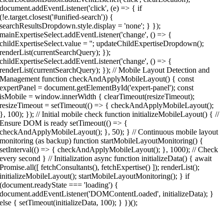
document.addEventListener('click', (e) => { if
(!e.target.closest('#unified-search')) {
searchResultsDropdown.style.display = 'none'; } });
mainExpertiseSelect.addEventListener('change', () => {
childExpertiseSelect.value = ''; updateChildExpertiseDropdown();
renderList(currentSearchQuery); });
childExpertiseSelect.addEventListener('change', () => {
renderList(currentSearchQuery); }); // Mobile Layout Detection and
Management function checkAndApplyMobileLayout() { const
expertPanel = document.getElementById('expert-panel'); const
isMobile = window.innerWidth { clearTimeout(resizeTimeout);
resizeTimeout = setTimeout(() => { checkAndApplyMobileLayout();
}, 100); }); // Initial mobile check function initializeMobileLayout() { //
Ensure DOM is ready setTimeout(() => {
checkAndApplyMobileLayout(); }, 50); } // Continuous mobile layout
monitoring (as backup) function startMobileLayoutMonitoring() {
setInterval(() => { checkAndApplyMobileLayout(); }, 1000); // Check
every second } // Initialization async function initializeData() { await
Promise.all([ fetchConsultants(), fetchExpertise() ]); renderList();
initializeMobileLayout(); startMobileLayoutMonitoring(); } if
(document.readyState === 'loading') {
document.addEventListener('DOMContentLoaded', initializeData); }
else { setTimeout(initializeData, 100); } })();