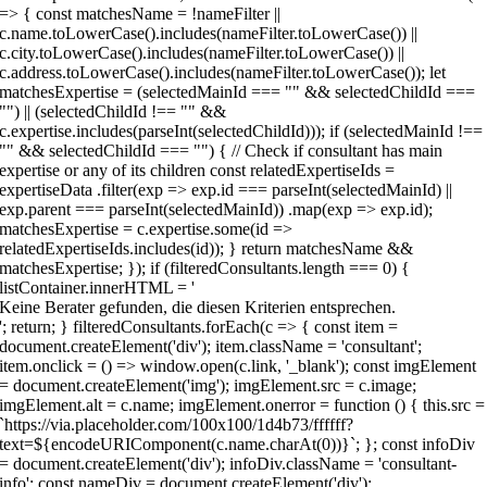
Keine Berater gefunden, die diesen Kriterien entsprechen.
'; return; } filteredConsultants.forEach(c => { const item =
document.createElement('div'); item.className = 'consultant';
item.onclick = () => window.open(c.link, '_blank'); const imgElement
= document.createElement('img'); imgElement.src = c.image;
imgElement.alt = c.name; imgElement.onerror = function () { this.src =
`https://via.placeholder.com/100x100/1d4b73/ffffff?
text=${encodeURIComponent(c.name.charAt(0))}`; }; const infoDiv
= document.createElement('div'); infoDiv.className = 'consultant-
info'; const nameDiv = document.createElement('div');