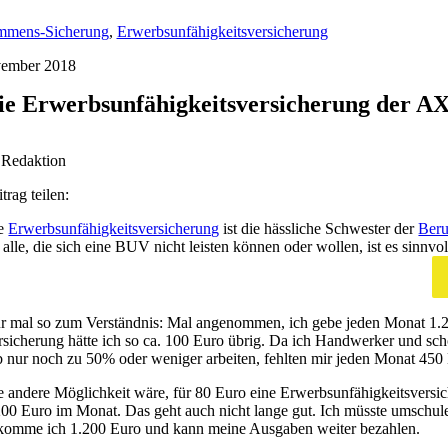
mmens-Sicherung
,
Erwerbsunfähigkeitsversicherung
vember 2018
ie Erwerbsunfähigkeitsversicherung der A
 Redaktion
trag teilen:
e
Erwerbsunfähigkeitsversicherung
ist die hässliche Schwester der
Beru
r alle, die sich eine BUV nicht leisten können oder wollen, ist es sinnvo
r mal so zum Verständnis: Mal angenommen, ich gebe jeden Monat 1.200
rsicherung hätte ich so ca. 100 Euro übrig. Da ich Handwerker und scho
b nur noch zu 50% oder weniger arbeiten, fehlten mir jeden Monat 450 
e andere Möglichkeit wäre, für 80 Euro eine Erwerbsunfähigkeitsversic
200 Euro im Monat. Das geht auch nicht lange gut. Ich müsste umschul
komme ich 1.200 Euro und kann meine Ausgaben weiter bezahlen.