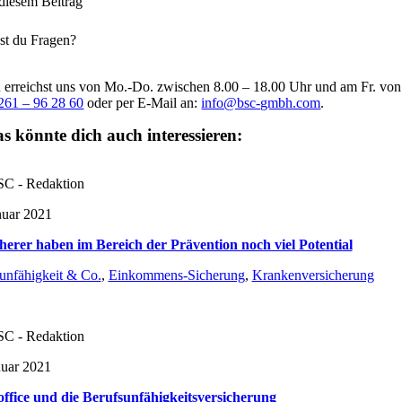
 diesem Beitrag
st du Fragen?
 erreichst uns von Mo.-Do. zwischen 8.00 – 18.00 Uhr und am Fr. vo
261 – 96 28 60
oder per E-Mail an:
info@bsc-gmbh.com
.
s könnte dich auch interessieren:
C - Redaktion
nuar 2021
herer haben im Bereich der Prävention noch viel Potential
unfähigkeit & Co.
,
Einkommens-Sicherung
,
Krankenversicherung
C - Redaktion
nuar 2021
fice und die Berufsunfähigkeitsversicherung