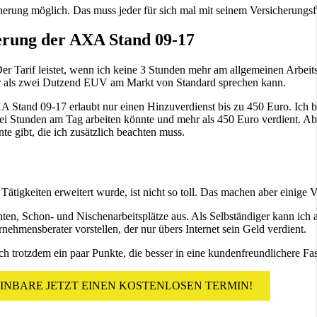
cherung möglich. Das muss jeder für sich mal mit seinem Versicherungs
herung der AXA Stand 09-17
 Tarif leistet, wenn ich keine 3 Stunden mehr am allgemeinen Arbeits
hr als zwei Dutzend EUV am Markt von Standard sprechen kann.
A Stand 09-17 erlaubt nur einen Hinzuverdienst bis zu 450 Euro. Ich bi
i Stunden am Tag arbeiten könnte und mehr als 450 Euro verdient. Aber
nte gibt, die ich zusätzlich beachten muss.
Tätigkeiten erweitert wurde, ist nicht so toll. Das machen aber einige
chten, Schon- und Nischenarbeitsplätze aus. Als Selbständiger kann ich
rnehmensberater vorstellen, der nur übers Internet sein Geld verdient.
ch trotzdem ein paar Punkte, die besser in eine kundenfreundlichere Fa
INBARE JETZT EINEN KOSTENLOSEN TERMIN!