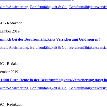
skraft-Absicherung
,
Berufsunfähigkeit & Co.
,
Berufsunfähigkeitsversi
C - Redaktion
ezember 2019
nn ich bei der Berufsunfähigkeits-Versicherung Geld sparen?
skraft-Absicherung
,
Berufsunfähigkeit & Co.
,
Berufsunfähigkeitsversi
C - Redaktion
tember 2019
1.000 Euro Rente in der Berufsunfähigkeits-Versicherung (fast) 
skraft-Absicherung
,
Berufsunfähigkeit & Co.
,
Berufsunfähigkeitsversi
C - Redaktion