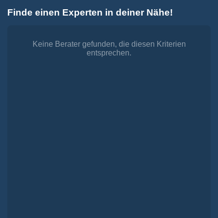
Zum
Finde einen Experten in deiner Nähe!
Inhalt
Toggle
springen
Navigation
Dienstleistungen
Finanzieren.
Keine Berater gefunden, die diesen Kriterien
entsprechen.
shop
Passende Finanzierungen für deine Lebensträume
Investieren.
shop
Strategisch investieren, Vermögen gezielt aufbauen
Versichern.