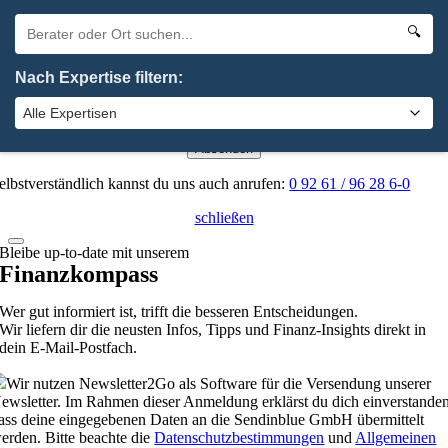
n Kürze bei dir.
×
🔍
Oha. Da hat etwas nicht geklappt. Bitte probiere es noch einmal.
Nach Expertise filtern:
×
Absenden
elbstverständlich kannst du uns auch anrufen:
0 92 61 / 96 28 6-0
schließen
Bleibe up-to-date mit unserem
Finanzkompass
Wer gut informiert ist, trifft die besseren Entscheidungen.
Wir liefern dir die neusten Infos, Tipps und Finanz-Insights direkt in
dein E-Mail-Postfach.
Wir nutzen Newsletter2Go als Software für die Versendung unserer
ewsletter. Im Rahmen dieser Anmeldung erklärst du dich einverstanden
ass deine eingegebenen Daten an die Sendinblue GmbH übermittelt
erden. Bitte beachte die
Datenschutzbestimmungen
und
Allgemeinen