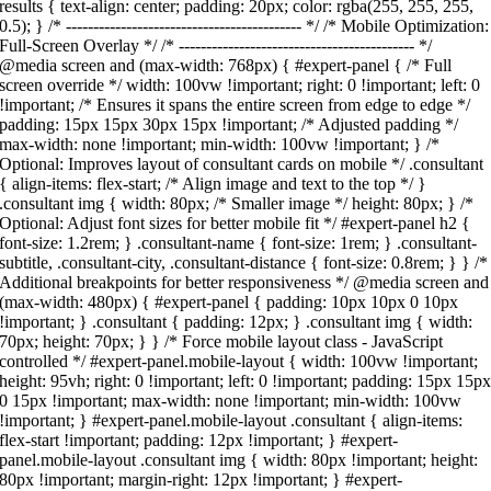
results { text-align: center; padding: 20px; color: rgba(255, 255, 255,
0.5); } /* ------------------------------------------- */ /* Mobile Optimization:
Full-Screen Overlay */ /* ------------------------------------------- */
@media screen and (max-width: 768px) { #expert-panel { /* Full
screen override */ width: 100vw !important; right: 0 !important; left: 0
!important; /* Ensures it spans the entire screen from edge to edge */
padding: 15px 15px 30px 15px !important; /* Adjusted padding */
max-width: none !important; min-width: 100vw !important; } /*
Optional: Improves layout of consultant cards on mobile */ .consultant
{ align-items: flex-start; /* Align image and text to the top */ }
.consultant img { width: 80px; /* Smaller image */ height: 80px; } /*
Optional: Adjust font sizes for better mobile fit */ #expert-panel h2 {
font-size: 1.2rem; } .consultant-name { font-size: 1rem; } .consultant-
subtitle, .consultant-city, .consultant-distance { font-size: 0.8rem; } } /*
Additional breakpoints for better responsiveness */ @media screen and
(max-width: 480px) { #expert-panel { padding: 10px 10px 0 10px
!important; } .consultant { padding: 12px; } .consultant img { width:
70px; height: 70px; } } /* Force mobile layout class - JavaScript
controlled */ #expert-panel.mobile-layout { width: 100vw !important;
height: 95vh; right: 0 !important; left: 0 !important; padding: 15px 15p
0 15px !important; max-width: none !important; min-width: 100vw
!important; } #expert-panel.mobile-layout .consultant { align-items:
flex-start !important; padding: 12px !important; } #expert-
panel.mobile-layout .consultant img { width: 80px !important; height:
80px !important; margin-right: 12px !important; } #expert-