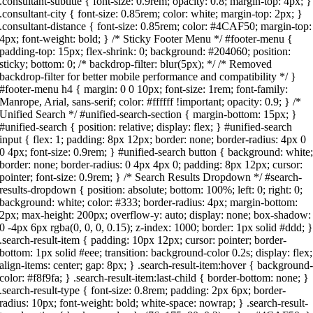
.consultant-subtitle { font-size: 0.9rem; opacity: 0.8; margin-top: 4px; }
.consultant-city { font-size: 0.85rem; color: white; margin-top: 2px; }
.consultant-distance { font-size: 0.85rem; color: #4CAF50; margin-top:
4px; font-weight: bold; } /* Sticky Footer Menu */ #footer-menu {
padding-top: 15px; flex-shrink: 0; background: #204060; position:
sticky; bottom: 0; /* backdrop-filter: blur(5px); */ /* Removed
backdrop-filter for better mobile performance and compatibility */ }
#footer-menu h4 { margin: 0 0 10px; font-size: 1rem; font-family:
Manrope, Arial, sans-serif; color: #ffffff !important; opacity: 0.9; } /*
Unified Search */ #unified-search-section { margin-bottom: 15px; }
#unified-search { position: relative; display: flex; } #unified-search
input { flex: 1; padding: 8px 12px; border: none; border-radius: 4px 0
0 4px; font-size: 0.9rem; } #unified-search button { background: white
border: none; border-radius: 0 4px 4px 0; padding: 8px 12px; cursor:
pointer; font-size: 0.9rem; } /* Search Results Dropdown */ #search-
results-dropdown { position: absolute; bottom: 100%; left: 0; right: 0;
background: white; color: #333; border-radius: 4px; margin-bottom:
2px; max-height: 200px; overflow-y: auto; display: none; box-shadow:
0 -4px 6px rgba(0, 0, 0, 0.15); z-index: 1000; border: 1px solid #ddd; 
.search-result-item { padding: 10px 12px; cursor: pointer; border-
bottom: 1px solid #eee; transition: background-color 0.2s; display: flex;
align-items: center; gap: 8px; } .search-result-item:hover { background
color: #f8f9fa; } .search-result-item:last-child { border-bottom: none; }
.search-result-type { font-size: 0.8rem; padding: 2px 6px; border-
radius: 10px; font-weight: bold; white-space: nowrap; } .search-result-