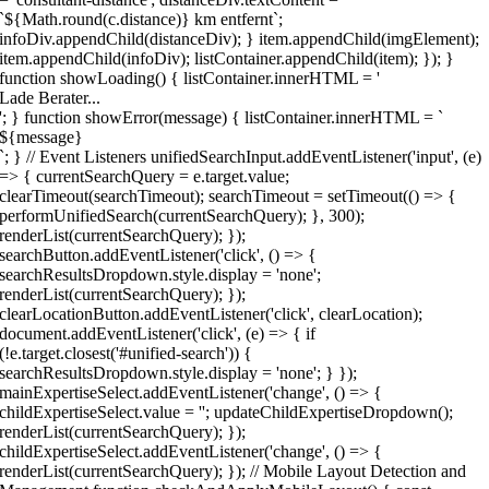
`${Math.round(c.distance)} km entfernt`;
infoDiv.appendChild(distanceDiv); } item.appendChild(imgElement);
item.appendChild(infoDiv); listContainer.appendChild(item); }); }
function showLoading() { listContainer.innerHTML = '
Lade Berater...
'; } function showError(message) { listContainer.innerHTML = `
${message}
`; } // Event Listeners unifiedSearchInput.addEventListener('input', (e)
=> { currentSearchQuery = e.target.value;
clearTimeout(searchTimeout); searchTimeout = setTimeout(() => {
performUnifiedSearch(currentSearchQuery); }, 300);
renderList(currentSearchQuery); });
searchButton.addEventListener('click', () => {
searchResultsDropdown.style.display = 'none';
renderList(currentSearchQuery); });
clearLocationButton.addEventListener('click', clearLocation);
document.addEventListener('click', (e) => { if
(!e.target.closest('#unified-search')) {
searchResultsDropdown.style.display = 'none'; } });
mainExpertiseSelect.addEventListener('change', () => {
childExpertiseSelect.value = ''; updateChildExpertiseDropdown();
renderList(currentSearchQuery); });
childExpertiseSelect.addEventListener('change', () => {
renderList(currentSearchQuery); }); // Mobile Layout Detection and