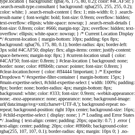
type.location { background: rgba(76, 175, 80, 0.2); color: #4CAF50; }
.search-result-type.consultant { background: rgba(255, 255, 255, 0.2);
color: white; } .search-result-content { flex: 1; min-width: 0; } .search-
result-name { font-weight: bold; font-size: 0.9rem; overflow: hidden;
text-overflow: ellipsis; white-space: nowrap; } .search-result-details {
font-size: 0.8rem; color: #666; margin-top: 2px; overflow: hidden; text-
overflow: ellipsis; white-space: nowrap; } /* Current Location Display
*/ #current-location { margin-bottom: 10px; padding: 6px 8px;
background: rgba(76, 175, 80, 0.1); border-radius: 4px; border-left:
3px solid #4CAF50; display: flex; align-items: center; justify-content:
space-between; margin-top: 8px; } #current-location small { color:
#4CAF50; font-size: 0.8rem; } #clear-location { background: none;
border: none; color: #ff6b6b; cursor: pointer; font-size: 0.8rem; }
#clear-location:hover { color: #ff4444 !important; } /* Expertise
Dropdown */ #expertise-filter-container { margin-bottom: 15px; }
#main-expertise-select, #child-expertise-select { width: 100%; padding:
8px; border: none; border-radius: 4px; margin-bottom: 8px;
background: white; color: #333; font-size: 0.9rem; -webkit-appearance:
none; -moz-appearance: none; appearance: none; background-image:
url('data:image/svg+xml;charset=UTF-8,'); background-repeat: no-
repeat; background-position: right 10px center; background-size: 16px;
} #child-expertise-select { display: none; } /* Loading and Error States
*/ .loading { text-align: center; padding: 20px; opacity: 0.7; } .error {
text-align: center; padding: 20px; color: #ff6b6b; background-color:
rgba(255, 107, 107, 0.1); border-radius: 4px; margin: 10px 0; } .no-