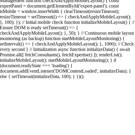
Management function checkAndApplyMobileLayout() { const
expertPanel = document.getElementById('expert-panel'); const
isMobile = window.innerWidth { clearTimeout(resizeTimeout);
resizeTimeout = setTimeout(() => { checkAndApplyMobileLayout();
}, 100); }); // Initial mobile check function initializeMobileLayout() { //
Ensure DOM is ready setTimeout(() => {
checkAndApplyMobileLayout(); }, 50); } // Continuous mobile layout
monitoring (as backup) function startMobileLayoutMonitoring() {
setInterval(() => { checkAndApplyMobileLayout(); }, 1000); // Check
every second } // Initialization async function initializeData() { await
Promise.all([ fetchConsultants(), fetchExpertise() ]); renderList();
initializeMobileLayout(); startMobileLayoutMonitoring(); } if
(document.readyState === 'loading') {
document.addEventListener('DOMContentLoaded', initializeData); }
else { setTimeout(initializeData, 100); } })();