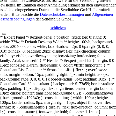
Wir nutzen Newsletter2Go als Software für die Versendung unserer
ewsletter. Im Rahmen dieser Anmeldung erklärst du dich einverstanden
ass deine eingegebenen Daten an die Sendinblue GmbH übermittelt
erden. Bitte beachte die
Datenschutzbestimmungen
und
Allgemeinen
eschäftsbedingungen
der Sendinblue GmbH.
schließen
/* Expert Panel */ #expert-panel { position: fixed; top: 0; right: 0;
width: 33%; /* Default Desktop Width */ height: 100vh; background-
color: #204060; color: white; box-shadow: -2px 0 6px rgba(0, 0, 0,
0.3); z-index: 0; padding: 20px; display: flex; flex-direction: column;
visibility: visible; overflow-y: auto; box-sizing: border-box; font-
family: Arial, sans-serif; } /* Header */ #expert-panel h2 { margin: 0 0
15px; font-size: 1.4rem; flex-shrink: 0; color: #ffffff !important; } /*
Consultant List Container */ #consultant-list { flex: 1; overflow-y:
auto; margin-bottom: 15px; padding-right: 5px; min-height: 200px;
background: rgba(0, 0, 0, 0.1); border-radius: 8px; padding: 10px; } /*
Consultant Card */ .consultant { background: #173a59; border-radius:
8px; padding: 15px; display: flex; align-items: center; margin-bottom:
10px; cursor: pointer; transition: background 0.2s; } .consultant:hover
{ background: #102840; } .consultant img { width: 100px; height:
100px; border-radius: 8px; margin-right: 15px; object-fit: cover; flex-
shrink: 0; } .consultant-info { display: flex; flex-direction: column; flex
1; } .consultant-name { font-weight: bold; font-size: 1.1rem; }