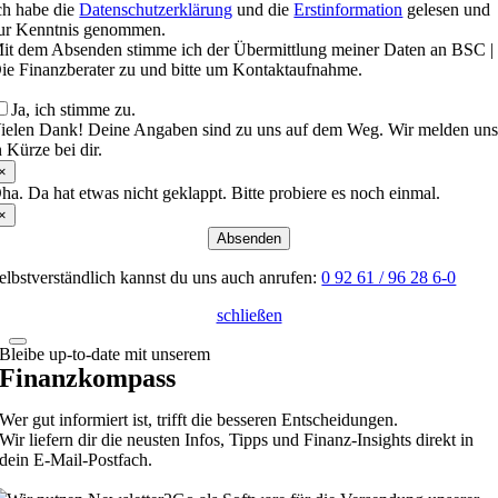
ch habe die
Datenschutzerklärung
und die
Erstinformation
gelesen und
ur Kenntnis genommen.
it dem Absenden stimme ich der Übermittlung meiner Daten an BSC |
ie Finanzberater zu und bitte um Kontaktaufnahme.
Ja, ich stimme zu.
ielen Dank! Deine Angaben sind zu uns auf dem Weg. Wir melden un
n Kürze bei dir.
×
ha. Da hat etwas nicht geklappt. Bitte probiere es noch einmal.
×
Absenden
elbstverständlich kannst du uns auch anrufen:
0 92 61 / 96 28 6-0
schließen
Bleibe up-to-date mit unserem
Finanzkompass
Wer gut informiert ist, trifft die besseren Entscheidungen.
Wir liefern dir die neusten Infos, Tipps und Finanz-Insights direkt in
dein E-Mail-Postfach.