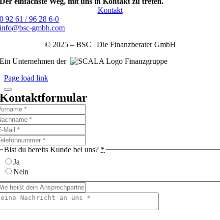
Der einfachste Weg, mit uns in Kontakt zu treten.
Kontakt
0 92 61 / 96 28 6-0
info@bsc-gmbh.com
© 2025 – BSC | Die Finanzberater GmbH
Ein Unternehmen der
Finanzgruppe
Page load link
Kontaktformular
Bist du bereits Kunde bei uns?
*
Ja
Nein