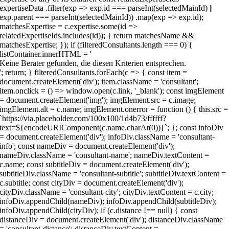
Keine Berater gefunden, die diesen Kriterien entsprechen.
'; return; } filteredConsultants.forEach(c => { const item =
document.createElement('div'); item.className = 'consultant';
item.onclick = () => window.open(c.link, '_blank'); const imgElement
= document.createElement('img'); imgElement.src = c.image;
imgElement.alt = c.name; imgElement.onerror = function () { this.src =
`https://via.placeholder.com/100x100/1d4b73/ffffff?
text=${encodeURIComponent(c.name.charAt(0))}`; }; const infoDiv
= document.createElement('div'); infoDiv.className = 'consultant-
info'; const nameDiv = document.createElement('div');
nameDiv.className = 'consultant-name'; nameDiv.textContent =
c.name; const subtitleDiv = document.createElement('div');
subtitleDiv.className = 'consultant-subtitle'; subtitleDiv.textContent =
c.subtitle; const cityDiv = document.createElement('div');
cityDiv.className = 'consultant-city'; cityDiv.textContent = c.city;
infoDiv.appendChild(nameDiv); infoDiv.appendChild(subtitleDiv);
infoDiv.appendChild(cityDiv); if (c.distance !== null) { const
distanceDiv = document.createElement('div'); distanceDiv.className
= 'consultant-distance'; distanceDiv.textContent =