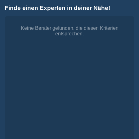
Zum
Finde einen Experten in deiner Nähe!
Inhalt
Toggle
springen
Navigation
Dienstleistungen
Finanzieren.
Keine Berater gefunden, die diesen Kriterien
entsprechen.
shop
Passende Finanzierungen für deine Lebensträume
Investieren.
shop
Strategisch investieren, Vermögen gezielt aufbauen
Versichern.