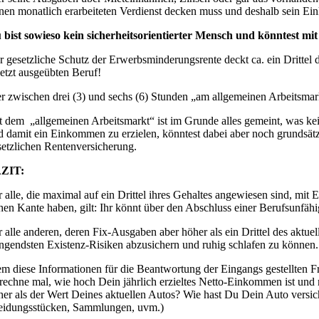
inen monatlich erarbeiteten Verdienst decken muss und deshalb sein Ei
 bist sowieso kein sicherheitsorientierter Mensch und könntest m
r gesetzliche Schutz der Erwerbsminderungsrente deckt ca. ein Drittel 
letzt ausgeübten Beruf!
r zwischen drei (3) und sechs (6) Stunden „am allgemeinen Arbeitsmar
t dem „allgemeinen Arbeitsmarkt“ ist im Grunde alles gemeint, was kein
d damit ein Einkommen zu erzielen, könntest dabei aber noch grundsätzl
setzlichen Rentenversicherung.
ZIT:
r alle, die maximal auf ein Drittel ihres Gehaltes angewiesen sind, mit
hen Kante haben, gilt: Ihr könnt über den Abschluss einer Berufsunfähig
r alle anderen, deren Fix-Ausgaben aber höher als ein Drittel des akt
ingendsten Existenz-Risiken abzusichern und ruhig schlafen zu können.
m diese Informationen für die Beantwortung der Eingangs gestellten F
rechne mal, wie hoch Dein jährlich erzieltes Netto-Einkommen ist und m
her als der Wert Deines aktuellen Autos? Wie hast Du Dein Auto versich
eidungsstücken, Sammlungen, uvm.)