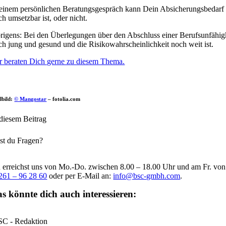
 einem persönlichen Beratungsgespräch kann Dein Absicherungsbedarf ga
ch umsetzbar ist, oder nicht.
rigens: Bei den Überlegungen über den Abschluss einer Berufsunfähigke
ch jung und gesund und die Risikowahrscheinlichkeit noch weit ist.
r beraten Dich gerne zu diesem Thema.
elbild:
© Mangostar
– fotolia.com
 diesem Beitrag
st du Fragen?
 erreichst uns von Mo.-Do. zwischen 8.00 – 18.00 Uhr und am Fr. vo
261 – 96 28 60
oder per E-Mail an:
info@bsc-gmbh.com
.
s könnte dich auch interessieren:
C - Redaktion