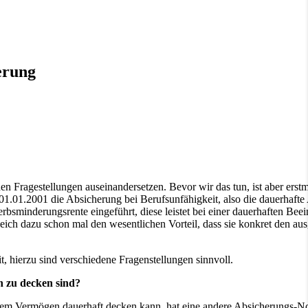
erung
 Fragestellungen auseinandersetzen. Bevor wir das tun, ist aber erstm
.01.2001 die Absicherung bei Berufsunfähigkeit, also die dauerhafte 
bsminderungsrente eingeführt, diese leistet bei einer dauerhaften Bee
eich dazu schon mal den wesentlichen Vorteil, dass sie konkret den aus
t, hierzu sind verschiedene Fragenstellungen sinnvoll.
n zu decken sind?
em Vermögen dauerhaft decken kann, hat eine andere Absicherungs-No