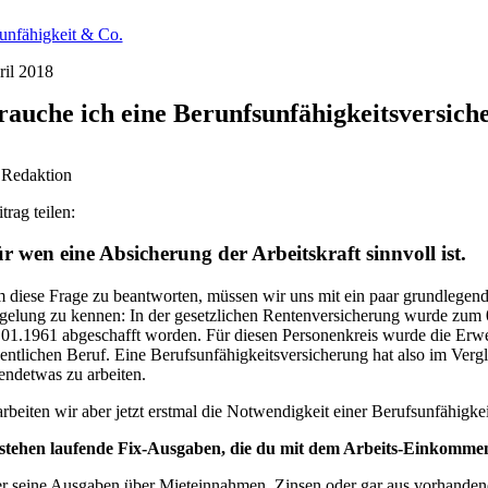
unfähigkeit & Co.
ril 2018
rauche ich eine Berunfsunfähigkeitsversich
 Redaktion
trag teilen:
r wen eine Absicherung der Arbeitskraft sinnvoll ist.
 diese Frage zu beantworten, müssen wir uns mit ein paar grundlegenden
gelung zu kennen: In der gesetzlichen Rentenversicherung wurde zum 01
.01.1961 abgeschafft worden. Für diesen Personenkreis wurde die Erwer
gentlichen Beruf. Eine Berufsunfähigkeitsversicherung hat also im Vergl
gendetwas zu arbeiten.
arbeiten wir aber jetzt erstmal die Notwendigkeit einer Berufsunfähigkei
stehen laufende Fix-Ausgaben, die du mit dem Arbeits-Einkomme
r seine Ausgaben über Mieteinnahmen, Zinsen oder gar aus vorhanden