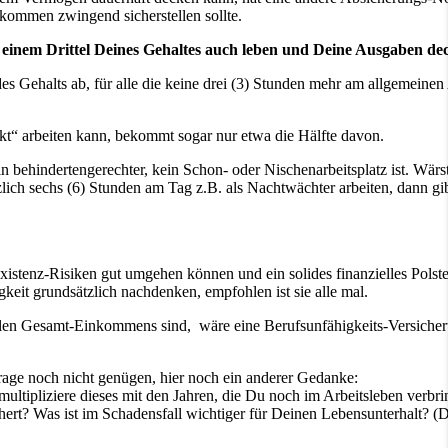
nkommen zwingend sicherstellen sollte.
it einem Drittel Deines Gehaltes auch leben und Deine Ausgaben d
des Gehalts ab, für alle die keine drei (3) Stunden mehr am allgemein
kt“ arbeiten kann, bekommt sogar nur etwa die Hälfte davon.
 behindertengerechter, kein Schon- oder Nischenarbeitsplatz ist. Wärs
ich sechs (6) Stunden am Tag z.B. als Nachtwächter arbeiten, dann gib
 Existenz-Risiken gut umgehen können und ein solides finanzielles Pols
keit grundsätzlich nachdenken, empfohlen ist sie alle mal.
uellen Gesamt-Einkommens sind, wäre eine Berufsunfähigkeits-Versicher
rage noch nicht genügen, hier noch ein anderer Gedanke:
ultipliziere dieses mit den Jahren, die Du noch im Arbeitsleben verbri
ert? Was ist im Schadensfall wichtiger für Deinen Lebensunterhalt? (D