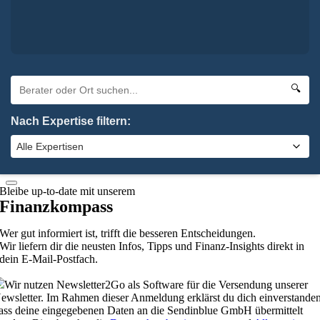
ielen Dank! Deine Angaben sind zu uns auf dem Weg. Wir melden un
n Kürze bei dir.
×
Oha. Da hat etwas nicht geklappt. Bitte probiere es noch einmal.
×
🔍
Absenden
Nach Expertise filtern:
elbstverständlich kannst du uns auch anrufen:
0 92 61 / 96 28 6-0
schließen
Bleibe up-to-date mit unserem
Finanzkompass
Wer gut informiert ist, trifft die besseren Entscheidungen.
Wir liefern dir die neusten Infos, Tipps und Finanz-Insights direkt in
dein E-Mail-Postfach.
Wir nutzen Newsletter2Go als Software für die Versendung unserer
ewsletter. Im Rahmen dieser Anmeldung erklärst du dich einverstanden
ass deine eingegebenen Daten an die Sendinblue GmbH übermittelt