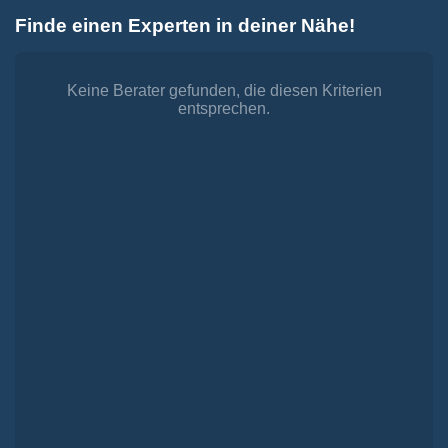
Zum
Finde einen Experten in deiner Nähe!
Inhalt
Toggle
springen
Navigation
Dienstleistungen
Finanzieren.
Keine Berater gefunden, die diesen Kriterien
entsprechen.
shop
Passende Finanzierungen für deine Lebensträume
Investieren.
shop
Strategisch investieren, Vermögen gezielt aufbauen
Versichern.