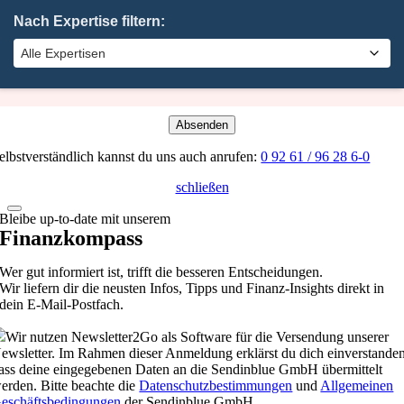
×
Nach Expertise filtern:
Oha. Da hat etwas nicht geklappt. Bitte probiere es noch einmal.
×
Absenden
elbstverständlich kannst du uns auch anrufen:
0 92 61 / 96 28 6-0
schließen
Bleibe up-to-date mit unserem
Finanzkompass
Wer gut informiert ist, trifft die besseren Entscheidungen.
Wir liefern dir die neusten Infos, Tipps und Finanz-Insights direkt in
dein E-Mail-Postfach.
Wir nutzen Newsletter2Go als Software für die Versendung unserer
ewsletter. Im Rahmen dieser Anmeldung erklärst du dich einverstanden
ass deine eingegebenen Daten an die Sendinblue GmbH übermittelt
erden. Bitte beachte die
Datenschutzbestimmungen
und
Allgemeinen
eschäftsbedingungen
der Sendinblue GmbH.