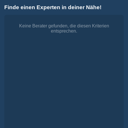
Zum
Finde einen Experten in deiner Nähe!
Inhalt
Toggle
springen
Navigation
Dienstleistungen
Finanzieren.
Keine Berater gefunden, die diesen Kriterien
entsprechen.
shop
Passende Finanzierungen für deine Lebensträume
Investieren.
shop
Strategisch investieren, Vermögen gezielt aufbauen
Versichern.