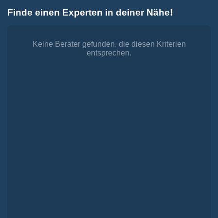
Zum
Finde einen Experten in deiner Nähe!
Inhalt
Toggle
springen
Navigation
Dienstleistungen
Finanzieren.
Keine Berater gefunden, die diesen Kriterien
entsprechen.
shop
Passende Finanzierungen für deine Lebensträume
Investieren.
shop
Strategisch investieren, Vermögen gezielt aufbauen
Versichern.