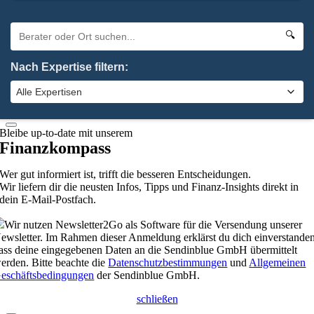
Oha. Da hat etwas nicht geklappt. Bitte probiere es noch einmal.
×
🔍
Absenden
Nach Expertise filtern:
elbstverständlich kannst du uns auch anrufen:
0 92 61 / 96 28 6-0
schließen
Bleibe up-to-date mit unserem
Finanzkompass
Wer gut informiert ist, trifft die besseren Entscheidungen.
Wir liefern dir die neusten Infos, Tipps und Finanz-Insights direkt in
dein E-Mail-Postfach.
Wir nutzen Newsletter2Go als Software für die Versendung unserer
ewsletter. Im Rahmen dieser Anmeldung erklärst du dich einverstanden
ass deine eingegebenen Daten an die Sendinblue GmbH übermittelt
erden. Bitte beachte die
Datenschutzbestimmungen
und
Allgemeinen
eschäftsbedingungen
der Sendinblue GmbH.
schließen