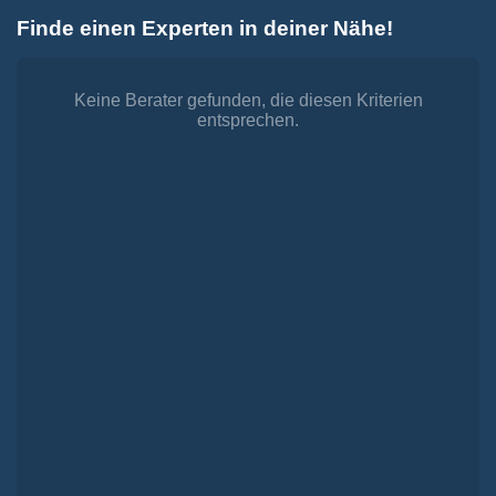
Zum
Finde einen Experten in deiner Nähe!
Inhalt
Toggle
springen
Navigation
Dienstleistungen
Finanzieren.
Keine Berater gefunden, die diesen Kriterien
entsprechen.
shop
Passende Finanzierungen für deine Lebensträume
Investieren.
shop
Strategisch investieren, Vermögen gezielt aufbauen
Versichern.