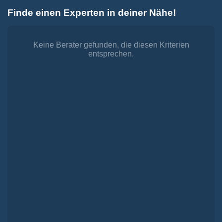
Zum
Finde einen Experten in deiner Nähe!
Inhalt
Toggle
springen
Navigation
Dienstleistungen
Finanzieren.
Keine Berater gefunden, die diesen Kriterien
entsprechen.
shop
Passende Finanzierungen für deine Lebensträume
Investieren.
shop
Strategisch investieren, Vermögen gezielt aufbauen
Versichern.