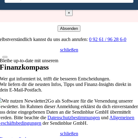
Oha. Da hat etwas nicht geklappt. Bitte probiere es noch einmal.
×
Absenden
elbstverständlich kannst du uns auch anrufen:
0 92 61 / 96 28 6-0
schließen
Bleibe up-to-date mit unserem
Finanzkompass
Wer gut informiert ist, trifft die besseren Entscheidungen.
Wir liefern dir die neusten Infos, Tipps und Finanz-Insights direkt in
dein E-Mail-Postfach.
Wir nutzen Newsletter2Go als Software für die Versendung unserer
ewsletter. Im Rahmen dieser Anmeldung erklärst du dich einverstanden
ass deine eingegebenen Daten an die Sendinblue GmbH übermittelt
erden. Bitte beachte die
Datenschutzbestimmungen
und
Allgemeinen
eschäftsbedingungen
der Sendinblue GmbH.
schließen