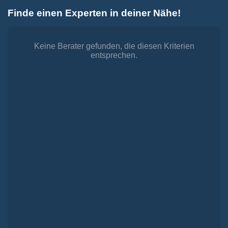
Zum
Finde einen Experten in deiner Nähe!
Inhalt
Toggle
springen
Navigation
Dienstleistungen
Finanzieren.
Keine Berater gefunden, die diesen Kriterien
entsprechen.
shop
Passende Finanzierungen für deine Lebensträume
Investieren.
shop
Strategisch investieren, Vermögen gezielt aufbauen
Versichern.