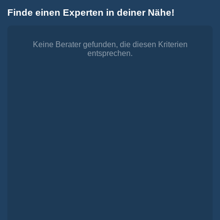
Zum
Finde einen Experten in deiner Nähe!
Inhalt
Toggle
springen
Navigation
Dienstleistungen
Finanzieren.
Keine Berater gefunden, die diesen Kriterien
entsprechen.
shop
Passende Finanzierungen für deine Lebensträume
Investieren.
shop
Strategisch investieren, Vermögen gezielt aufbauen
Versichern.