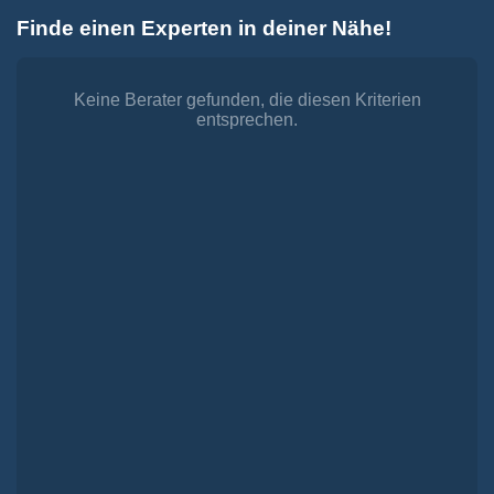
Zum
Finde einen Experten in deiner Nähe!
Inhalt
Toggle
springen
Navigation
Dienstleistungen
Finanzieren.
Keine Berater gefunden, die diesen Kriterien
entsprechen.
shop
Passende Finanzierungen für deine Lebensträume
Investieren.
shop
Strategisch investieren, Vermögen gezielt aufbauen
Versichern.