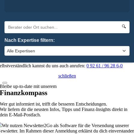
Ja, ich stimme zu.
ielen Dank! Deine Angaben sind zu uns auf dem Weg. Wir melden un
n Kürze bei dir.
×
🔍
Oha. Da hat etwas nicht geklappt. Bitte probiere es noch einmal.
Nach Expertise filtern:
×
Absenden
elbstverständlich kannst du uns auch anrufen:
0 92 61 / 96 28 6-0
schließen
Bleibe up-to-date mit unserem
Finanzkompass
Wer gut informiert ist, trifft die besseren Entscheidungen.
Wir liefern dir die neusten Infos, Tipps und Finanz-Insights direkt in
dein E-Mail-Postfach.
Wir nutzen Newsletter2Go als Software für die Versendung unserer
ewsletter. Im Rahmen dieser Anmeldung erklärst du dich einverstanden