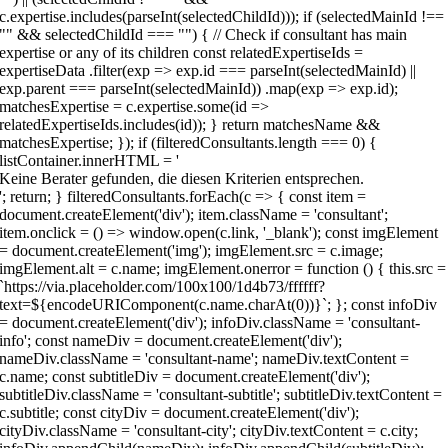
Keine Berater gefunden, die diesen Kriterien entsprechen.
'; return; } filteredConsultants.forEach(c => { const item =
document.createElement('div'); item.className = 'consultant';
item.onclick = () => window.open(c.link, '_blank'); const imgElement
= document.createElement('img'); imgElement.src = c.image;
imgElement.alt = c.name; imgElement.onerror = function () { this.src =
`https://via.placeholder.com/100x100/1d4b73/ffffff?
text=${encodeURIComponent(c.name.charAt(0))}`; }; const infoDiv
= document.createElement('div'); infoDiv.className = 'consultant-
info'; const nameDiv = document.createElement('div');
nameDiv.className = 'consultant-name'; nameDiv.textContent =
c.name; const subtitleDiv = document.createElement('div');
subtitleDiv.className = 'consultant-subtitle'; subtitleDiv.textContent =
c.subtitle; const cityDiv = document.createElement('div');
cityDiv.className = 'consultant-city'; cityDiv.textContent = c.city;