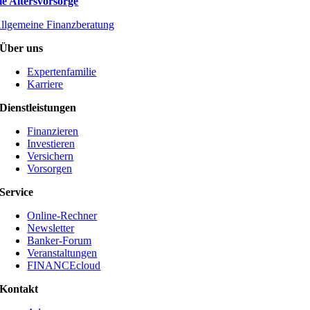
ie Altersvorsorge
llgemeine Finanzberatung
Über uns
Expertenfamilie
Karriere
Dienstleistungen
Finanzieren
Investieren
Versichern
Vorsorgen
Service
Online-Rechner
Newsletter
Banker-Forum
Veranstaltungen
FINANCEcloud
Kontakt