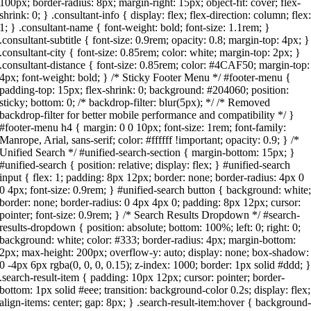
100px; border-radius: 8px; margin-right: 15px; object-fit: cover; flex-
shrink: 0; } .consultant-info { display: flex; flex-direction: column; flex
1; } .consultant-name { font-weight: bold; font-size: 1.1rem; }
.consultant-subtitle { font-size: 0.9rem; opacity: 0.8; margin-top: 4px; }
.consultant-city { font-size: 0.85rem; color: white; margin-top: 2px; }
.consultant-distance { font-size: 0.85rem; color: #4CAF50; margin-top:
4px; font-weight: bold; } /* Sticky Footer Menu */ #footer-menu {
padding-top: 15px; flex-shrink: 0; background: #204060; position:
sticky; bottom: 0; /* backdrop-filter: blur(5px); */ /* Removed
backdrop-filter for better mobile performance and compatibility */ }
#footer-menu h4 { margin: 0 0 10px; font-size: 1rem; font-family:
Manrope, Arial, sans-serif; color: #ffffff !important; opacity: 0.9; } /*
Unified Search */ #unified-search-section { margin-bottom: 15px; }
#unified-search { position: relative; display: flex; } #unified-search
input { flex: 1; padding: 8px 12px; border: none; border-radius: 4px 0
0 4px; font-size: 0.9rem; } #unified-search button { background: white
border: none; border-radius: 0 4px 4px 0; padding: 8px 12px; cursor:
pointer; font-size: 0.9rem; } /* Search Results Dropdown */ #search-
results-dropdown { position: absolute; bottom: 100%; left: 0; right: 0;
background: white; color: #333; border-radius: 4px; margin-bottom:
2px; max-height: 200px; overflow-y: auto; display: none; box-shadow:
0 -4px 6px rgba(0, 0, 0, 0.15); z-index: 1000; border: 1px solid #ddd; 
.search-result-item { padding: 10px 12px; cursor: pointer; border-
bottom: 1px solid #eee; transition: background-color 0.2s; display: flex;
align-items: center; gap: 8px; } .search-result-item:hover { background