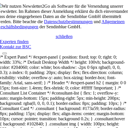
Wir nutzen Newsletter2Go als Software für die Versendung unserer
ewsletter. Im Rahmen dieser Anmeldung erklärst du dich einverstanden
ass deine eingegebenen Daten an die Sendinblue GmbH übermittelt
erden. Bitte beachte die
Datenschutzbestimmungen
und
Allgemeinen
eschäftsbedingungen
der Sendinblue GmbH.
schließen
Experten finden
Kontakt zur BSC
/* Expert Panel */ #expert-panel { position: fixed; top: 0; right: 0;
width: 33%; /* Default Desktop Width */ height: 100vh; background-
color: #204060; color: white; box-shadow: -2px 0 6px rgba(0, 0, 0,
0.3); z-index: 0; padding: 20px; display: flex; flex-direction: column;
visibility: visible; overflow-y: auto; box-sizing: border-box; font-
family: Arial, sans-serif; } /* Header */ #expert-panel h2 { margin: 0 0
15px; font-size: 1.4rem; flex-shrink: 0; color: #ffffff !important; } /*
Consultant List Container */ #consultant-list { flex: 1; overflow-y:
auto; margin-bottom: 15px; padding-right: 5px; min-height: 200px;
background: rgba(0, 0, 0, 0.1); border-radius: 8px; padding: 10px; } /*
Consultant Card */ .consultant { background: #173a59; border-radius:
8px; padding: 15px; display: flex; align-items: center; margin-bottom:
10px; cursor: pointer; transition: background 0.2s; } .consultant:hover
{ background: #102840; } .consultant img { width: 100px; height: