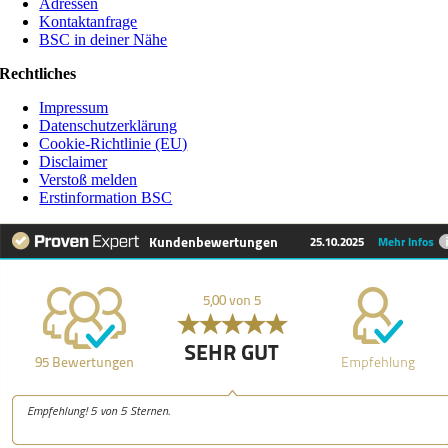
Adressen
Kontaktanfrage
BSC in deiner Nähe
Rechtliches
Impressum
Datenschutzerklärung
Cookie-Richtlinie (EU)
Disclaimer
Verstoß melden
Erstinformation BSC