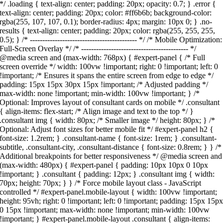
*/ .loading { text-align: center; padding: 20px; opacity: 0.7; } .error {
text-align: center; padding: 20px; color: #ff6b6b; background-color:
rgba(255, 107, 107, 0.1); border-radius: 4px; margin: 10px 0; } .no-
results { text-align: center; padding: 20px; color: rgba(255, 255, 255,
0.5); } /* ------------------------------------------- */ /* Mobile Optimization:
Full-Screen Overlay */ /* ------------------------------------------- */
@media screen and (max-width: 768px) { #expert-panel { /* Full
screen override */ width: 100vw !important; right: 0 !important; left: 0
!important; /* Ensures it spans the entire screen from edge to edge */
padding: 15px 15px 30px 15px !important; /* Adjusted padding */
max-width: none !important; min-width: 100vw !important; } /*
Optional: Improves layout of consultant cards on mobile */ .consultant
{ align-items: flex-start; /* Align image and text to the top */ }
.consultant img { width: 80px; /* Smaller image */ height: 80px; } /*
Optional: Adjust font sizes for better mobile fit */ #expert-panel h2 {
font-size: 1.2rem; } .consultant-name { font-size: 1rem; } .consultant-
subtitle, .consultant-city, .consultant-distance { font-size: 0.8rem; } } /*
Additional breakpoints for better responsiveness */ @media screen and
(max-width: 480px) { #expert-panel { padding: 10px 10px 0 10px
!important; } .consultant { padding: 12px; } .consultant img { width:
70px; height: 70px; } } /* Force mobile layout class - JavaScript
controlled */ #expert-panel.mobile-layout { width: 100vw !important;
height: 95vh; right: 0 !important; left: 0 !important; padding: 15px 15p
0 15px !important; max-width: none !important; min-width: 100vw
!important; } #expert-panel.mobile-layout .consultant { align-items: