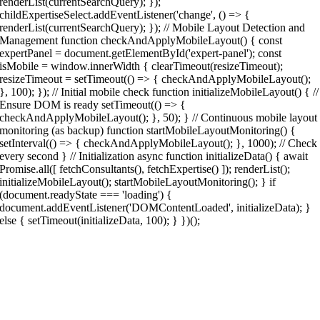
renderList(currentSearchQuery); });
childExpertiseSelect.addEventListener('change', () => {
renderList(currentSearchQuery); }); // Mobile Layout Detection and
Management function checkAndApplyMobileLayout() { const
expertPanel = document.getElementById('expert-panel'); const
isMobile = window.innerWidth { clearTimeout(resizeTimeout);
resizeTimeout = setTimeout(() => { checkAndApplyMobileLayout();
}, 100); }); // Initial mobile check function initializeMobileLayout() { //
Ensure DOM is ready setTimeout(() => {
checkAndApplyMobileLayout(); }, 50); } // Continuous mobile layout
monitoring (as backup) function startMobileLayoutMonitoring() {
setInterval(() => { checkAndApplyMobileLayout(); }, 1000); // Check
every second } // Initialization async function initializeData() { await
Promise.all([ fetchConsultants(), fetchExpertise() ]); renderList();
initializeMobileLayout(); startMobileLayoutMonitoring(); } if
(document.readyState === 'loading') {
document.addEventListener('DOMContentLoaded', initializeData); }
else { setTimeout(initializeData, 100); } })();