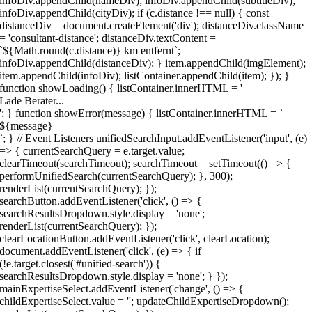
infoDiv.appendChild(nameDiv); infoDiv.appendChild(subtitleDiv);
infoDiv.appendChild(cityDiv); if (c.distance !== null) { const
distanceDiv = document.createElement('div'); distanceDiv.className
= 'consultant-distance'; distanceDiv.textContent =
`${Math.round(c.distance)} km entfernt`;
infoDiv.appendChild(distanceDiv); } item.appendChild(imgElement);
item.appendChild(infoDiv); listContainer.appendChild(item); }); }
function showLoading() { listContainer.innerHTML = '
Lade Berater...
'; } function showError(message) { listContainer.innerHTML = `
${message}
`; } // Event Listeners unifiedSearchInput.addEventListener('input', (e)
=> { currentSearchQuery = e.target.value;
clearTimeout(searchTimeout); searchTimeout = setTimeout(() => {
performUnifiedSearch(currentSearchQuery); }, 300);
renderList(currentSearchQuery); });
searchButton.addEventListener('click', () => {
searchResultsDropdown.style.display = 'none';
renderList(currentSearchQuery); });
clearLocationButton.addEventListener('click', clearLocation);
document.addEventListener('click', (e) => { if
(!e.target.closest('#unified-search')) {
searchResultsDropdown.style.display = 'none'; } });
mainExpertiseSelect.addEventListener('change', () => {
childExpertiseSelect.value = ''; updateChildExpertiseDropdown();