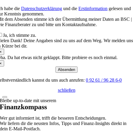
ch habe die
Datenschutzerklärung
und die
Erstinformation
gelesen und
ur Kenntnis genommen.
it dem Absenden stimme ich der Übermittlung meiner Daten an BSC |
ie Finanzberater zu und bitte um Kontaktaufnahme.
Ja, ich stimme zu.
ielen Dank! Deine Angaben sind zu uns auf dem Weg. Wir melden un
n Kürze bei dir.
×
ha. Da hat etwas nicht geklappt. Bitte probiere es noch einmal.
×
Absenden
elbstverständlich kannst du uns auch anrufen:
0 92 61 / 96 28 6-0
schließen
Bleibe up-to-date mit unserem
Finanzkompass
Wer gut informiert ist, trifft die besseren Entscheidungen.
Wir liefern dir die neusten Infos, Tipps und Finanz-Insights direkt in
dein E-Mail-Postfach.