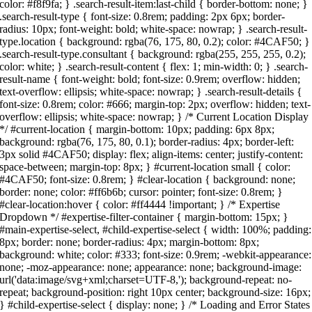
color: #f8f9fa; } .search-result-item:last-child { border-bottom: none; }
.search-result-type { font-size: 0.8rem; padding: 2px 6px; border-
radius: 10px; font-weight: bold; white-space: nowrap; } .search-result-
type.location { background: rgba(76, 175, 80, 0.2); color: #4CAF50; }
.search-result-type.consultant { background: rgba(255, 255, 255, 0.2);
color: white; } .search-result-content { flex: 1; min-width: 0; } .search-
result-name { font-weight: bold; font-size: 0.9rem; overflow: hidden;
text-overflow: ellipsis; white-space: nowrap; } .search-result-details {
font-size: 0.8rem; color: #666; margin-top: 2px; overflow: hidden; text-
overflow: ellipsis; white-space: nowrap; } /* Current Location Display
*/ #current-location { margin-bottom: 10px; padding: 6px 8px;
background: rgba(76, 175, 80, 0.1); border-radius: 4px; border-left:
3px solid #4CAF50; display: flex; align-items: center; justify-content:
space-between; margin-top: 8px; } #current-location small { color:
#4CAF50; font-size: 0.8rem; } #clear-location { background: none;
border: none; color: #ff6b6b; cursor: pointer; font-size: 0.8rem; }
#clear-location:hover { color: #ff4444 !important; } /* Expertise
Dropdown */ #expertise-filter-container { margin-bottom: 15px; }
#main-expertise-select, #child-expertise-select { width: 100%; padding:
8px; border: none; border-radius: 4px; margin-bottom: 8px;
background: white; color: #333; font-size: 0.9rem; -webkit-appearance:
none; -moz-appearance: none; appearance: none; background-image:
url('data:image/svg+xml;charset=UTF-8,'); background-repeat: no-
repeat; background-position: right 10px center; background-size: 16px;
} #child-expertise-select { display: none; } /* Loading and Error States