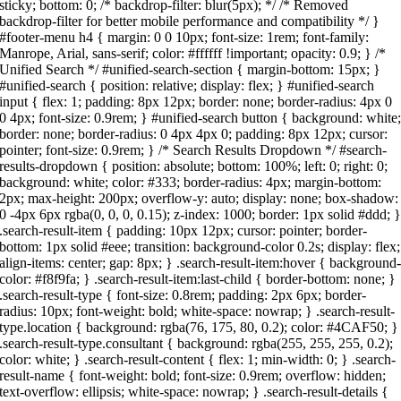
sticky; bottom: 0; /* backdrop-filter: blur(5px); */ /* Removed
backdrop-filter for better mobile performance and compatibility */ }
#footer-menu h4 { margin: 0 0 10px; font-size: 1rem; font-family:
Manrope, Arial, sans-serif; color: #ffffff !important; opacity: 0.9; } /*
Unified Search */ #unified-search-section { margin-bottom: 15px; }
#unified-search { position: relative; display: flex; } #unified-search
input { flex: 1; padding: 8px 12px; border: none; border-radius: 4px 0
0 4px; font-size: 0.9rem; } #unified-search button { background: white
border: none; border-radius: 0 4px 4px 0; padding: 8px 12px; cursor:
pointer; font-size: 0.9rem; } /* Search Results Dropdown */ #search-
results-dropdown { position: absolute; bottom: 100%; left: 0; right: 0;
background: white; color: #333; border-radius: 4px; margin-bottom:
2px; max-height: 200px; overflow-y: auto; display: none; box-shadow:
0 -4px 6px rgba(0, 0, 0, 0.15); z-index: 1000; border: 1px solid #ddd; 
.search-result-item { padding: 10px 12px; cursor: pointer; border-
bottom: 1px solid #eee; transition: background-color 0.2s; display: flex;
align-items: center; gap: 8px; } .search-result-item:hover { background
color: #f8f9fa; } .search-result-item:last-child { border-bottom: none; }
.search-result-type { font-size: 0.8rem; padding: 2px 6px; border-
radius: 10px; font-weight: bold; white-space: nowrap; } .search-result-
type.location { background: rgba(76, 175, 80, 0.2); color: #4CAF50; }
.search-result-type.consultant { background: rgba(255, 255, 255, 0.2);
color: white; } .search-result-content { flex: 1; min-width: 0; } .search-
result-name { font-weight: bold; font-size: 0.9rem; overflow: hidden;
text-overflow: ellipsis; white-space: nowrap; } .search-result-details {