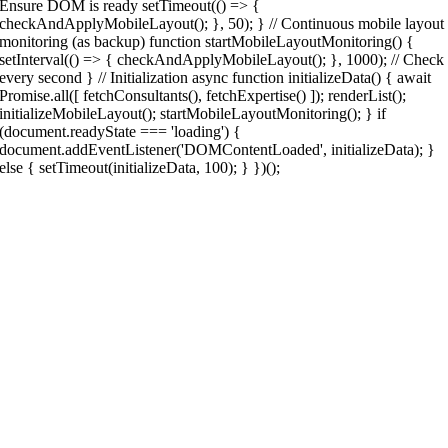
Ensure DOM is ready setTimeout(() => {
checkAndApplyMobileLayout(); }, 50); } // Continuous mobile layout
monitoring (as backup) function startMobileLayoutMonitoring() {
setInterval(() => { checkAndApplyMobileLayout(); }, 1000); // Check
every second } // Initialization async function initializeData() { await
Promise.all([ fetchConsultants(), fetchExpertise() ]); renderList();
initializeMobileLayout(); startMobileLayoutMonitoring(); } if
(document.readyState === 'loading') {
document.addEventListener('DOMContentLoaded', initializeData); }
else { setTimeout(initializeData, 100); } })();