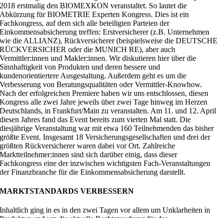
2018 erstmalig den BIOMEXKON veranstaltet. So lautet die
Abkürzung für BIOMETRIE Experten Kongress. Dies ist ein
Fachkongress, auf dem sich alle beteiligten Parteien der
Einkommensabsicherung treffen: Erstversicherer (z.B. Unternehmen
wie die ALLIANZ), Rückversicherer (beispielsweise die DEUTSCHE
RÜCKVERSICHER oder die MUNICH RE), aber auch
Vermittler:innen und Makler:innen. Wir diskutieren hier über die
Sinnhaftigkeit von Produkten und deren bessere und
kundenorientiertere Ausgestaltung. Außerdem geht es um die
Verbesserung von Beratungsqualitäten oder Vermittler-Knowhow.
Nach der erfolgreichen Premiere haben wir uns entschlossen, diesen
Kongress alle zwei Jahre jeweils über zwei Tage hinweg im Herzen
Deutschlands, in Frankfurt/Main zu veranstalten. Am 11. und 12. April
diesen Jahres fand das Event bereits zum vierten Mal statt. Die
diesjährige Veranstaltung war mit etwa 160 Teilnehmenden das bisher
größte Event. Insgesamt 18 Versicherungsgesellschaften und drei der
größten Rückversicherer waren dabei vor Ort. Zahlreiche
Marktteilnehmer:innen sind sich darüber einig, dass dieser
Fachkongress eine der inzwischen wichtigsten Fach-Veranstaltungen
der Finanzbranche für die Einkommensabsicherung darstellt.
MARKTSTANDARDS VERBESSERN
Inhaltlich ging in es in den zwei Tagen vor allem um Unklarheiten in