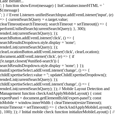
Lade Berater...
'; } function showError(message) { listContainer.innerHTML = `
${message}
`; } // Event Listeners unifiedSearchInput.addEventListener('input', (e)
=> { currentSearchQuery = e.target.value;
clearTimeout(searchTimeout); searchTimeout = setTimeout(() => {
performUnifiedSearch(currentSearchQuery); }, 300);
renderList(currentSearchQuery); });
searchButton.addEventListener('click', () => {
searchResultsDropdown.style.display = 'none';
renderList(currentSearchQuery); });
clearLocationButton.addEventListener('click', clearLocation);
document.addEventListener('click', (e) => { if
(!e.target.closest('#unified-search')) {
searchResultsDropdown.style.display = 'none'; } });
mainExpertiseSelect.addEventListener('change', () => {
childExpertiseSelect.value = ''; updateChildExpertiseDropdown();
renderList(currentSearchQuery); });
childExpertiseSelect.addEventListener('change', () => {
renderList(currentSearchQuery); }); // Mobile Layout Detection and
Management function checkAndApplyMobileLayout() { const
expertPanel = document.getElementById('expert-panel'); const
isMobile = window.innerWidth { clearTimeout(resizeTimeout);
resizeTimeout = setTimeout(() => { checkAndApplyMobileLayout();
}, 100); }); // Initial mobile check function initializeMobileLayout() { //