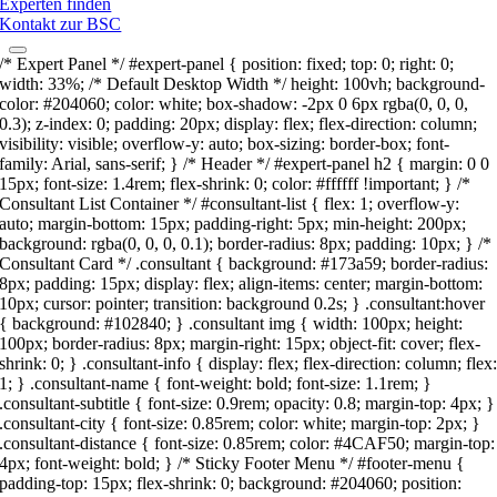
Experten finden
Kontakt zur BSC
/* Expert Panel */ #expert-panel { position: fixed; top: 0; right: 0;
width: 33%; /* Default Desktop Width */ height: 100vh; background-
color: #204060; color: white; box-shadow: -2px 0 6px rgba(0, 0, 0,
0.3); z-index: 0; padding: 20px; display: flex; flex-direction: column;
visibility: visible; overflow-y: auto; box-sizing: border-box; font-
family: Arial, sans-serif; } /* Header */ #expert-panel h2 { margin: 0 0
15px; font-size: 1.4rem; flex-shrink: 0; color: #ffffff !important; } /*
Consultant List Container */ #consultant-list { flex: 1; overflow-y:
auto; margin-bottom: 15px; padding-right: 5px; min-height: 200px;
background: rgba(0, 0, 0, 0.1); border-radius: 8px; padding: 10px; } /*
Consultant Card */ .consultant { background: #173a59; border-radius:
8px; padding: 15px; display: flex; align-items: center; margin-bottom:
10px; cursor: pointer; transition: background 0.2s; } .consultant:hover
{ background: #102840; } .consultant img { width: 100px; height:
100px; border-radius: 8px; margin-right: 15px; object-fit: cover; flex-
shrink: 0; } .consultant-info { display: flex; flex-direction: column; flex
1; } .consultant-name { font-weight: bold; font-size: 1.1rem; }
.consultant-subtitle { font-size: 0.9rem; opacity: 0.8; margin-top: 4px; }
.consultant-city { font-size: 0.85rem; color: white; margin-top: 2px; }
.consultant-distance { font-size: 0.85rem; color: #4CAF50; margin-top:
4px; font-weight: bold; } /* Sticky Footer Menu */ #footer-menu {
padding-top: 15px; flex-shrink: 0; background: #204060; position: