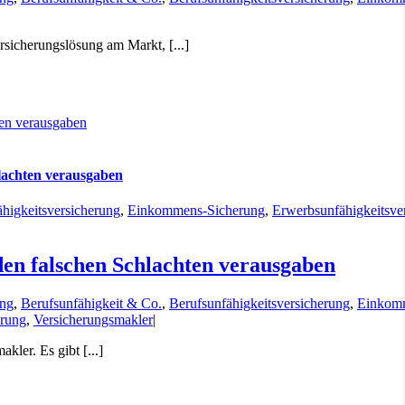
rsicherungslösung am Markt, [...]
ten verausgaben
hlachten verausgaben
higkeitsversicherung
,
Einkommens-Sicherung
,
Erwerbsunfähigkeitsve
den falschen Schlachten verausgaben
ung
,
Berufsunfähigkeit & Co.
,
Berufsunfähigkeitsversicherung
,
Einkom
erung
,
Versicherungsmakler
|
kler. Es gibt [...]