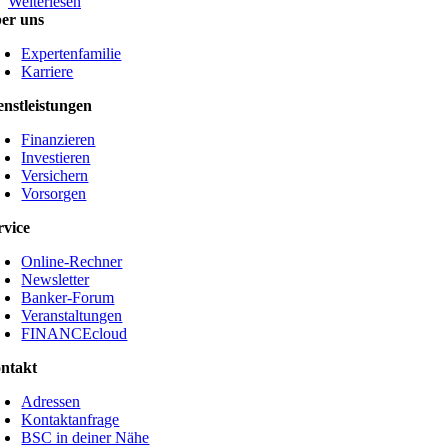
Weiterlesen
er uns
Expertenfamilie
Karriere
enstleistungen
Finanzieren
Investieren
Versichern
Vorsorgen
rvice
Online-Rechner
Newsletter
Banker-Forum
Veranstaltungen
FINANCEcloud
ntakt
Adressen
Kontaktanfrage
BSC in deiner Nähe