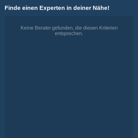
Zum
Finde einen Experten in deiner Nähe!
Inhalt
Toggle
springen
Navigation
Dienstleistungen
Finanzieren.
Keine Berater gefunden, die diesen Kriterien
entsprechen.
shop
Passende Finanzierungen für deine Lebensträume
Investieren.
shop
Strategisch investieren, Vermögen gezielt aufbauen
Versichern.