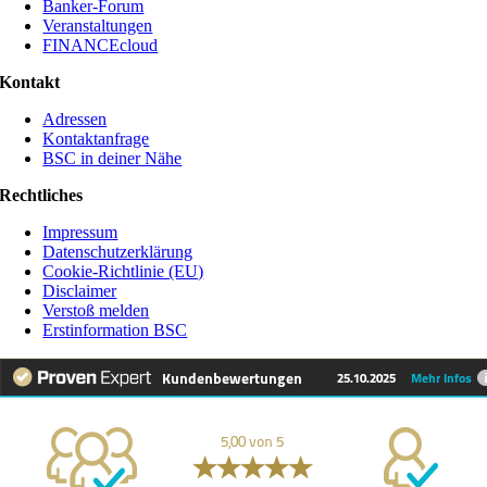
Banker-Forum
Veranstaltungen
FINANCEcloud
Kontakt
Adressen
Kontaktanfrage
BSC in deiner Nähe
Rechtliches
Impressum
Datenschutzerklärung
Cookie-Richtlinie (EU)
Disclaimer
Verstoß melden
Erstinformation BSC