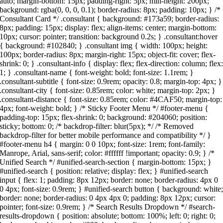
auto; margin-bottom: 15px; padding-right: 5px; min-height: 200px;
background: rgba(0, 0, 0, 0.1); border-radius: 8px; padding: 10px; } /*
Consultant Card */ .consultant { background: #173a59; border-radius:
8px; padding: 15px; display: flex; align-items: center; margin-bottom:
10px; cursor: pointer; transition: background 0.2s; } .consultant:hover
{ background: #102840; } .consultant img { width: 100px; height:
100px; border-radius: 8px; margin-right: 15px; object-fit: cover; flex-
shrink: 0; } .consultant-info { display: flex; flex-direction: column; flex
1; } .consultant-name { font-weight: bold; font-size: 1.1rem; }
.consultant-subtitle { font-size: 0.9rem; opacity: 0.8; margin-top: 4px; }
.consultant-city { font-size: 0.85rem; color: white; margin-top: 2px; }
.consultant-distance { font-size: 0.85rem; color: #4CAF50; margin-top:
4px; font-weight: bold; } /* Sticky Footer Menu */ #footer-menu {
padding-top: 15px; flex-shrink: 0; background: #204060; position:
sticky; bottom: 0; /* backdrop-filter: blur(5px); */ /* Removed
backdrop-filter for better mobile performance and compatibility */ }
#footer-menu h4 { margin: 0 0 10px; font-size: 1rem; font-family:
Manrope, Arial, sans-serif; color: #ffffff !important; opacity: 0.9; } /*
Unified Search */ #unified-search-section { margin-bottom: 15px; }
#unified-search { position: relative; display: flex; } #unified-search
input { flex: 1; padding: 8px 12px; border: none; border-radius: 4px 0
0 4px; font-size: 0.9rem; } #unified-search button { background: white
border: none; border-radius: 0 4px 4px 0; padding: 8px 12px; cursor:
pointer; font-size: 0.9rem; } /* Search Results Dropdown */ #search-
results-dropdown { position: absolute; bottom: 100%; left: 0; right: 0;