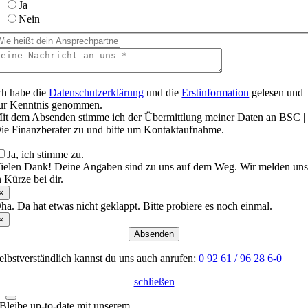
Ja
Nein
ch habe die
Datenschutzerklärung
und die
Erstinformation
gelesen und
ur Kenntnis genommen.
it dem Absenden stimme ich der Übermittlung meiner Daten an BSC |
ie Finanzberater zu und bitte um Kontaktaufnahme.
Ja, ich stimme zu.
ielen Dank! Deine Angaben sind zu uns auf dem Weg. Wir melden un
n Kürze bei dir.
×
ha. Da hat etwas nicht geklappt. Bitte probiere es noch einmal.
×
Absenden
elbstverständlich kannst du uns auch anrufen:
0 92 61 / 96 28 6-0
schließen
Bleibe up-to-date mit unserem