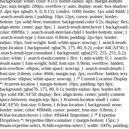
background: white; color: #333; border-radius: 4px; margin-bottom:
2px; max-height: 200px; overflow-y: auto; display: none; box-shadow:
0 -4px 6px rgba(0, 0, 0, 0.15); z-index: 1000; border: 1px solid #ddd; 
.search-result-item { padding: 10px 12px; cursor: pointer; border-
bottom: 1px solid #eee; transition: background-color 0.2s; display: flex;
align-items: center; gap: 8px; } .search-result-item:hover { background
color: #f8f9fa; } .search-result-item:last-child { border-bottom: none; }
.search-result-type { font-size: 0.8rem; padding: 2px 6px; border-
radius: 10px; font-weight: bold; white-space: nowrap; } .search-result-
type.location { background: rgba(76, 175, 80, 0.2); color: #4CAF50; }
.search-result-type.consultant { background: rgba(255, 255, 255, 0.2);
color: white; } .search-result-content { flex: 1; min-width: 0; } .search-
result-name { font-weight: bold; font-size: 0.9rem; overflow: hidden;
text-overflow: ellipsis; white-space: nowrap; } .search-result-details {
font-size: 0.8rem; color: #666; margin-top: 2px; overflow: hidden; text-
overflow: ellipsis; white-space: nowrap; } /* Current Location Display
*/ #current-location { margin-bottom: 10px; padding: 6px 8px;
background: rgba(76, 175, 80, 0.1); border-radius: 4px; border-left:
3px solid #4CAF50; display: flex; align-items: center; justify-content:
space-between; margin-top: 8px; } #current-location small { color:
#4CAF50; font-size: 0.8rem; } #clear-location { background: none;
border: none; color: #ff6b6b; cursor: pointer; font-size: 0.8rem; }
#clear-location:hover { color: #ff4444 !important; } /* Expertise
Dropdown */ #expertise-filter-container { margin-bottom: 15px; }
#main-expertise-select, #child-expertise-select { width: 100%; padding: