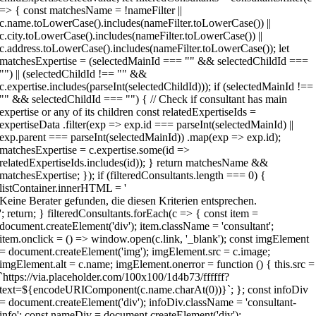
Keine Berater gefunden, die diesen Kriterien entsprechen.
'; return; } filteredConsultants.forEach(c => { const item =
document.createElement('div'); item.className = 'consultant';
item.onclick = () => window.open(c.link, '_blank'); const imgElement
= document.createElement('img'); imgElement.src = c.image;
imgElement.alt = c.name; imgElement.onerror = function () { this.src =
`https://via.placeholder.com/100x100/1d4b73/ffffff?
text=${encodeURIComponent(c.name.charAt(0))}`; }; const infoDiv
= document.createElement('div'); infoDiv.className = 'consultant-
info'; const nameDiv = document.createElement('div');