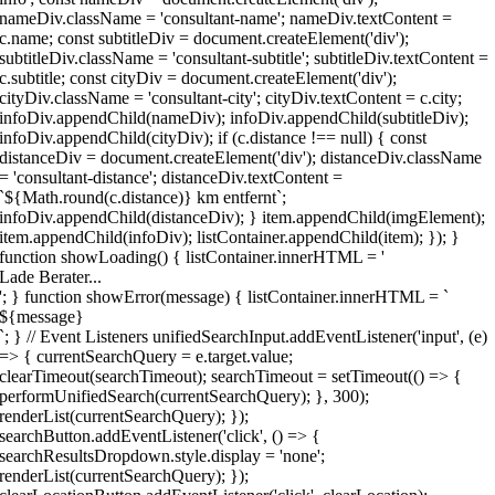
nameDiv.className = 'consultant-name'; nameDiv.textContent =
c.name; const subtitleDiv = document.createElement('div');
subtitleDiv.className = 'consultant-subtitle'; subtitleDiv.textContent =
c.subtitle; const cityDiv = document.createElement('div');
cityDiv.className = 'consultant-city'; cityDiv.textContent = c.city;
infoDiv.appendChild(nameDiv); infoDiv.appendChild(subtitleDiv);
infoDiv.appendChild(cityDiv); if (c.distance !== null) { const
distanceDiv = document.createElement('div'); distanceDiv.className
= 'consultant-distance'; distanceDiv.textContent =
`${Math.round(c.distance)} km entfernt`;
infoDiv.appendChild(distanceDiv); } item.appendChild(imgElement);
item.appendChild(infoDiv); listContainer.appendChild(item); }); }
function showLoading() { listContainer.innerHTML = '
Lade Berater...
'; } function showError(message) { listContainer.innerHTML = `
${message}
`; } // Event Listeners unifiedSearchInput.addEventListener('input', (e)
=> { currentSearchQuery = e.target.value;
clearTimeout(searchTimeout); searchTimeout = setTimeout(() => {
performUnifiedSearch(currentSearchQuery); }, 300);
renderList(currentSearchQuery); });
searchButton.addEventListener('click', () => {
searchResultsDropdown.style.display = 'none';
renderList(currentSearchQuery); });