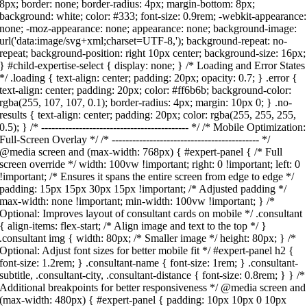
8px; border: none; border-radius: 4px; margin-bottom: 8px;
background: white; color: #333; font-size: 0.9rem; -webkit-appearance:
none; -moz-appearance: none; appearance: none; background-image:
url('data:image/svg+xml;charset=UTF-8,'); background-repeat: no-
repeat; background-position: right 10px center; background-size: 16px;
} #child-expertise-select { display: none; } /* Loading and Error States
*/ .loading { text-align: center; padding: 20px; opacity: 0.7; } .error {
text-align: center; padding: 20px; color: #ff6b6b; background-color:
rgba(255, 107, 107, 0.1); border-radius: 4px; margin: 10px 0; } .no-
results { text-align: center; padding: 20px; color: rgba(255, 255, 255,
0.5); } /* ------------------------------------------- */ /* Mobile Optimization:
Full-Screen Overlay */ /* ------------------------------------------- */
@media screen and (max-width: 768px) { #expert-panel { /* Full
screen override */ width: 100vw !important; right: 0 !important; left: 0
!important; /* Ensures it spans the entire screen from edge to edge */
padding: 15px 15px 30px 15px !important; /* Adjusted padding */
max-width: none !important; min-width: 100vw !important; } /*
Optional: Improves layout of consultant cards on mobile */ .consultant
{ align-items: flex-start; /* Align image and text to the top */ }
.consultant img { width: 80px; /* Smaller image */ height: 80px; } /*
Optional: Adjust font sizes for better mobile fit */ #expert-panel h2 {
font-size: 1.2rem; } .consultant-name { font-size: 1rem; } .consultant-
subtitle, .consultant-city, .consultant-distance { font-size: 0.8rem; } } /*
Additional breakpoints for better responsiveness */ @media screen and
(max-width: 480px) { #expert-panel { padding: 10px 10px 0 10px