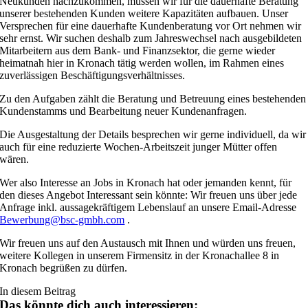
Neukunden nachzukommen, müssen wir für die dauerhafte Beratung
unserer bestehenden Kunden weitere Kapazitäten aufbauen. Unser
Versprechen für eine dauerhafte Kundenberatung vor Ort nehmen wir
sehr ernst. Wir suchen deshalb zum Jahreswechsel nach ausgebildeten
Mitarbeitern aus dem Bank- und Finanzsektor, die gerne wieder
heimatnah hier in Kronach tätig werden wollen, im Rahmen eines
zuverlässigen Beschäftigungsverhältnisses.
Zu den Aufgaben zählt die Beratung und Betreuung eines bestehenden
Kundenstamms und Bearbeitung neuer Kundenanfragen.
Die Ausgestaltung der Details besprechen wir gerne individuell, da wir
auch für eine reduzierte Wochen-Arbeitszeit junger Mütter offen
wären.
Wer also Interesse an Jobs in Kronach hat oder jemanden kennt, für
den dieses Angebot Interessant sein könnte: Wir freuen uns über jede
Anfrage inkl. aussagekräftigem Lebenslauf an unsere Email-Adresse
Bewerbung@bsc-gmbh.com
.
Wir freuen uns auf den Austausch mit Ihnen und würden uns freuen,
weitere Kollegen in unserem Firmensitz in der Kronachallee 8 in
Kronach begrüßen zu dürfen.
In diesem Beitrag
Das könnte dich auch interessieren: