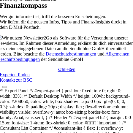
Finanzkompass
Wer gut informiert ist, trifft die besseren Entscheidungen.
Wir liefern dir die neusten Infos, Tipps und Finanz-Insights direkt in
dein E-Mail-Postfach.
Wir nutzen Newsletter2Go als Software für die Versendung unserer
ewsletter. Im Rahmen dieser Anmeldung erklärst du dich einverstanden
ass deine eingegebenen Daten an die Sendinblue GmbH übermittelt
erden. Bitte beachte die
Datenschutzbestimmungen
und
Allgemeinen
eschäftsbedingungen
der Sendinblue GmbH.
schließen
Experten finden
Kontakt zur BSC
/* Expert Panel */ #expert-panel { position: fixed; top: 0; right: 0;
width: 33%; /* Default Desktop Width */ height: 100vh; background-
color: #204060; color: white; box-shadow: -2px 0 6px rgba(0, 0, 0,
0.3); z-index: 0; padding: 20px; display: flex; flex-direction: column;
visibility: visible; overflow-y: auto; box-sizing: border-box; font-
family: Arial, sans-serif; } /* Header */ #expert-panel h2 { margin: 0 0
15px; font-size: 1.4rem; flex-shrink: 0; color: #ffffff !important; } /*
Consultant List Container */ #consultant-list { flex: 1; overflow-y: