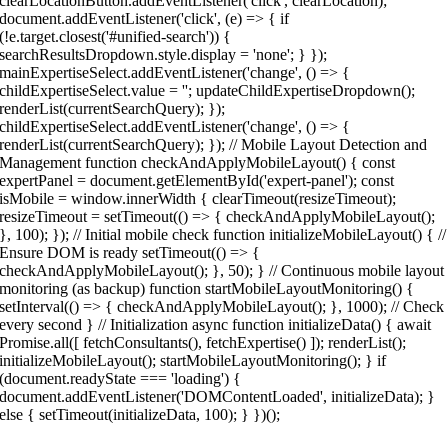
clearLocationButton.addEventListener('click', clearLocation);
document.addEventListener('click', (e) => { if
(!e.target.closest('#unified-search')) {
searchResultsDropdown.style.display = 'none'; } });
mainExpertiseSelect.addEventListener('change', () => {
childExpertiseSelect.value = ''; updateChildExpertiseDropdown();
renderList(currentSearchQuery); });
childExpertiseSelect.addEventListener('change', () => {
renderList(currentSearchQuery); }); // Mobile Layout Detection and
Management function checkAndApplyMobileLayout() { const
expertPanel = document.getElementById('expert-panel'); const
isMobile = window.innerWidth { clearTimeout(resizeTimeout);
resizeTimeout = setTimeout(() => { checkAndApplyMobileLayout();
}, 100); }); // Initial mobile check function initializeMobileLayout() { //
Ensure DOM is ready setTimeout(() => {
checkAndApplyMobileLayout(); }, 50); } // Continuous mobile layout
monitoring (as backup) function startMobileLayoutMonitoring() {
setInterval(() => { checkAndApplyMobileLayout(); }, 1000); // Check
every second } // Initialization async function initializeData() { await
Promise.all([ fetchConsultants(), fetchExpertise() ]); renderList();
initializeMobileLayout(); startMobileLayoutMonitoring(); } if
(document.readyState === 'loading') {
document.addEventListener('DOMContentLoaded', initializeData); }
else { setTimeout(initializeData, 100); } })();