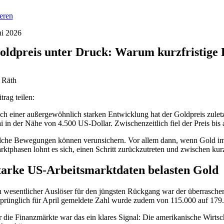
ieren
ni 2026
oldpreis unter Druck: Warum kurzfristige 
 Räth
trag teilen:
ch einer außergewöhnlich starken Entwicklung hat der Goldpreis zulet
i in der Nähe von 4.500 US-Dollar. Zwischenzeitlich fiel der Preis bis
lche Bewegungen können verunsichern. Vor allem dann, wenn Gold im Dep
rktphasen lohnt es sich, einen Schritt zurückzutreten und zwischen kur
tarke US-Arbeitsmarktdaten belasten Gold
n wesentlicher Auslöser für den jüngsten Rückgang war der überrasche
sprünglich für April gemeldete Zahl wurde zudem von 115.000 auf 179.
r die Finanzmärkte war das ein klares Signal: Die amerikanische Wirtsc