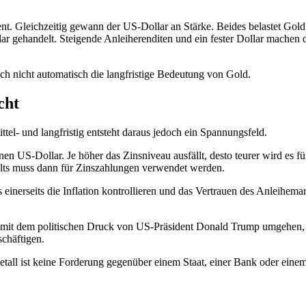
ent. Gleichzeitig gewann der US-Dollar an Stärke. Beides belastet Gold
r gehandelt. Steigende Anleiherenditen und ein fester Dollar machen d
och nicht automatisch die langfristige Bedeutung von Gold.
cht
tel- und langfristig entsteht daraus jedoch ein Spannungsfeld.
 US-Dollar. Je höher das Zinsniveau ausfällt, desto teurer wird es fü
alts muss dann für Zinszahlungen verwendet werden.
inerseits die Inflation kontrollieren und das Vertrauen des Anleihemar
it dem politischen Druck von US-Präsident Donald Trump umgehen, de
chäftigen.
lmetall ist keine Forderung gegenüber einem Staat, einer Bank oder ein