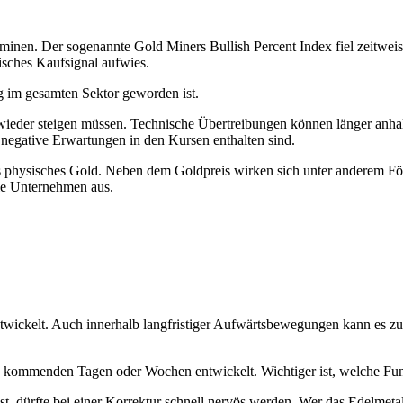
rminen. Der sogenannte Gold Miners Bullish Percent Index fiel zeitweise
isches Kaufsignal aufwies.
g im gesamten Sektor geworden ist.
ar wieder steigen müssen. Technische Übertreibungen können länger anha
le negative Erwartungen in den Kursen enthalten sind.
s physisches Gold. Neben dem Goldpreis wirken sich unter anderem Förd
ie Unternehmen aus.
entwickelt. Auch innerhalb langfristiger Aufwärtsbewegungen kann es 
den kommenden Tagen oder Wochen entwickelt. Wichtiger ist, welche Fun
 ist, dürfte bei einer Korrektur schnell nervös werden. Wer das Edelmet