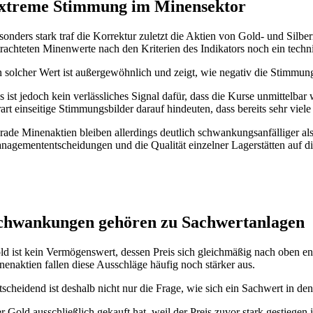
xtreme Stimmung im Minensektor
sonders stark traf die Korrektur zuletzt die Aktien von Gold- und Silbe
trachteten Minenwerte nach den Kriterien des Indikators noch ein techn
n solcher Wert ist außergewöhnlich und zeigt, wie negativ die Stimmun
s ist jedoch kein verlässliches Signal dafür, dass die Kurse unmittelb
rart einseitige Stimmungsbilder darauf hindeuten, dass bereits sehr vie
rade Minenaktien bleiben allerdings deutlich schwankungsanfälliger al
nagemententscheidungen und die Qualität einzelner Lagerstätten auf d
chwankungen gehören zu Sachwertanlagen
ld ist kein Vermögenswert, dessen Preis sich gleichmäßig nach oben 
nenaktien fallen diese Ausschläge häufig noch stärker aus.
tscheidend ist deshalb nicht nur die Frage, wie sich ein Sachwert in 
r Gold ausschließlich gekauft hat, weil der Preis zuvor stark gestiegen