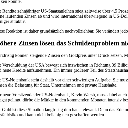
nken könnte.
e Rendite zehnjähriger US-Staatsanleihen stieg zeitweise über 4,5 Proz
ine laufenden Zinsen ab und wird international überwiegend in US-Dolla
iger attraktiv.
ese Reaktion ist daher grundsätzlich nachvollziehbar. Sie verändert jed
öhere Zinsen lösen das Schuldenproblem ni
rzfristig können steigende Zinsen den Goldpreis unter Druck setzen. Mit
e Verschuldung der USA bewegt sich inzwischen in Richtung 39 Billionen
d neue Kredite aufzunehmen. Ein immer größerer Teil des Staatshaush
e US-Notenbank steht deshalb vor einer schwierigen Aufgabe. Sie muss e
nsen die Belastung für Staat, Unternehmen und private Haushalte.
r neue Vorsitzende der US-Notenbank, Kevin Warsh, muss dabei auch m
agat gelingt, dürfte die Märkte in den kommenden Monaten intensiv bes
r Gold ist diese Situation langfristig durchaus relevant. Denn das Ede
sfallrisiko und kann nicht beliebig neu geschaffen werden.