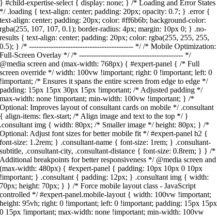
} #child-expertise-select { display: none; } /* Loading and Error States
*/ .loading { text-align: center; padding: 20px; opacity: 0.7; } .error {
text-align: center; padding: 20px; color: #ff6b6b; background-color:
rgba(255, 107, 107, 0.1); border-radius: 4px; margin: 10px 0; } .no-
results { text-align: center; padding: 20px; color: rgba(255, 255, 255,
0.5); } /* ------------------------------------------- */ /* Mobile Optimization:
Full-Screen Overlay */ /* ------------------------------------------- */
@media screen and (max-width: 768px) { #expert-panel { /* Full
screen override */ width: 100vw !important; right: 0 !important; left: 0
!important; /* Ensures it spans the entire screen from edge to edge */
padding: 15px 15px 30px 15px !important; /* Adjusted padding */
max-width: none !important; min-width: 100vw !important; } /*
Optional: Improves layout of consultant cards on mobile */ .consultant
{ align-items: flex-start; /* Align image and text to the top */ }
.consultant img { width: 80px; /* Smaller image */ height: 80px; } /*
Optional: Adjust font sizes for better mobile fit */ #expert-panel h2 {
font-size: 1.2rem; } .consultant-name { font-size: 1rem; } .consultant-
subtitle, .consultant-city, .consultant-distance { font-size: 0.8rem; } } /*
Additional breakpoints for better responsiveness */ @media screen and
(max-width: 480px) { #expert-panel { padding: 10px 10px 0 10px
!important; } .consultant { padding: 12px; } .consultant img { width:
70px; height: 70px; } } /* Force mobile layout class - JavaScript
controlled */ #expert-panel.mobile-layout { width: 100vw !important;
height: 95vh; right: 0 !important; left: 0 !important; padding: 15px 15p
0 15px !important; max-width: none !important; min-width: 100vw