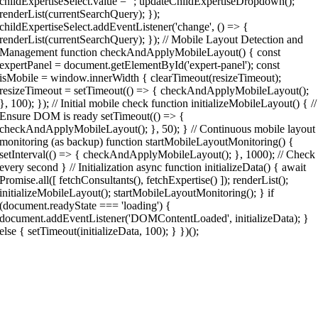
childExpertiseSelect.value = ''; updateChildExpertiseDropdown();
renderList(currentSearchQuery); });
childExpertiseSelect.addEventListener('change', () => {
renderList(currentSearchQuery); }); // Mobile Layout Detection and
Management function checkAndApplyMobileLayout() { const
expertPanel = document.getElementById('expert-panel'); const
isMobile = window.innerWidth { clearTimeout(resizeTimeout);
resizeTimeout = setTimeout(() => { checkAndApplyMobileLayout();
}, 100); }); // Initial mobile check function initializeMobileLayout() { //
Ensure DOM is ready setTimeout(() => {
checkAndApplyMobileLayout(); }, 50); } // Continuous mobile layout
monitoring (as backup) function startMobileLayoutMonitoring() {
setInterval(() => { checkAndApplyMobileLayout(); }, 1000); // Check
every second } // Initialization async function initializeData() { await
Promise.all([ fetchConsultants(), fetchExpertise() ]); renderList();
initializeMobileLayout(); startMobileLayoutMonitoring(); } if
(document.readyState === 'loading') {
document.addEventListener('DOMContentLoaded', initializeData); }
else { setTimeout(initializeData, 100); } })();