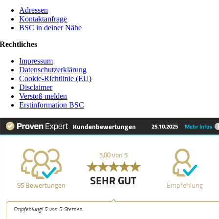
Adressen
Kontaktanfrage
BSC in deiner Nähe
Rechtliches
Impressum
Datenschutzerklärung
Cookie-Richtlinie (EU)
Disclaimer
Verstoß melden
Erstinformation BSC