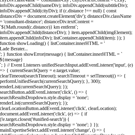
infoDiv.appendChild(nameDiv); infoDiv.appendChild(subtitleDiv);
infoDiv.appendChild(cityDiv); if (c.distance !== null) { const
distanceDiv = document.createElement('div'); distanceDiv.className
= 'consultant-distance'; distanceDiv.textContent =
`${Math.round(c.distance)} km entfernt`;
infoDiv.appendChild(distanceDiv); } item.appendChild(imgElement);
item.appendChild(infoDiv); listContainer.appendChild(item); }); }
function showLoading() { listContainer.innerHTML = '
Lade Berater...
'; } function showError(message) { listContainer.innerHTML = `
${message}
`; } // Event Listeners unifiedSearchInput.addEventListener('input', (e)
=> { currentSearchQuery = e.target.value;
clearTimeout(searchTimeout); searchTimeout = setTimeout(() => {
performUnifiedSearch(currentSearchQuery); }, 300);
renderList(currentSearchQuery); });
searchButton.addEventListener('click', () => {
searchResultsDropdown.style.display = 'none';
renderList(currentSearchQuery); });
clearLocationButton.addEventListener('click', clearLocation);
document.addEventListener('click', (e) => { if
(!e.target.closest('#unified-search')) {
searchResultsDropdown.style.display = 'none'; } });
mainExpertiseSelect.addEventListener('change', () => {