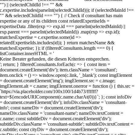
Keine Berater gefunden, die diesen Kriterien entsprechen.
'; return; } filteredConsultants.forEach(c => { const item =
document.createElement('div'); item.className = 'consultant';
item.onclick = () => window.open(c.link, '_blank'); const imgElement
= document.createElement('img'); imgElement.src = c.image;
imgElement.alt = c.name; imgElement.onerror = function () { this.src =
`https://via.placeholder.com/100x100/1d4b73/ffffff?
text=${encodeURIComponent(c.name.charAt(0))}`; }; const infoDiv
= document.createElement('div'); infoDiv.className = 'consultant-
info'; const nameDiv = document.createElement('div');
nameDiv.className = 'consultant-name'; nameDiv.textContent =
c.name; const subtitleDiv = document.createElement('div');
subtitleDiv.className = 'consultant-subtitle'; subtitleDiv.textContent =
c.subtitle; const cityDiv = document.createElement('div');
cityDiv.className = 'consultant-city'; cityDiv.textContent = c.city;