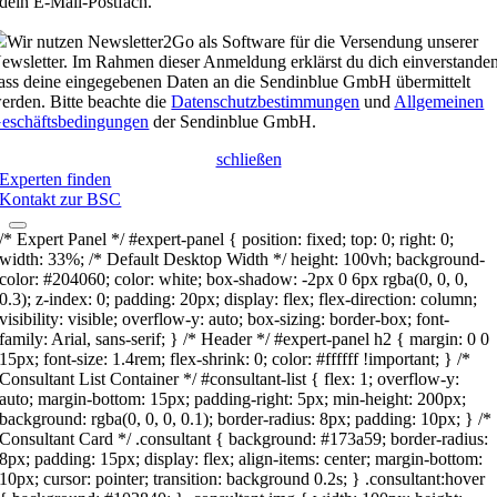
dein E-Mail-Postfach.
Wir nutzen Newsletter2Go als Software für die Versendung unserer
ewsletter. Im Rahmen dieser Anmeldung erklärst du dich einverstanden
ass deine eingegebenen Daten an die Sendinblue GmbH übermittelt
erden. Bitte beachte die
Datenschutzbestimmungen
und
Allgemeinen
eschäftsbedingungen
der Sendinblue GmbH.
schließen
Experten finden
Kontakt zur BSC
/* Expert Panel */ #expert-panel { position: fixed; top: 0; right: 0;
width: 33%; /* Default Desktop Width */ height: 100vh; background-
color: #204060; color: white; box-shadow: -2px 0 6px rgba(0, 0, 0,
0.3); z-index: 0; padding: 20px; display: flex; flex-direction: column;
visibility: visible; overflow-y: auto; box-sizing: border-box; font-
family: Arial, sans-serif; } /* Header */ #expert-panel h2 { margin: 0 0
15px; font-size: 1.4rem; flex-shrink: 0; color: #ffffff !important; } /*
Consultant List Container */ #consultant-list { flex: 1; overflow-y:
auto; margin-bottom: 15px; padding-right: 5px; min-height: 200px;
background: rgba(0, 0, 0, 0.1); border-radius: 8px; padding: 10px; } /*
Consultant Card */ .consultant { background: #173a59; border-radius:
8px; padding: 15px; display: flex; align-items: center; margin-bottom:
10px; cursor: pointer; transition: background 0.2s; } .consultant:hover