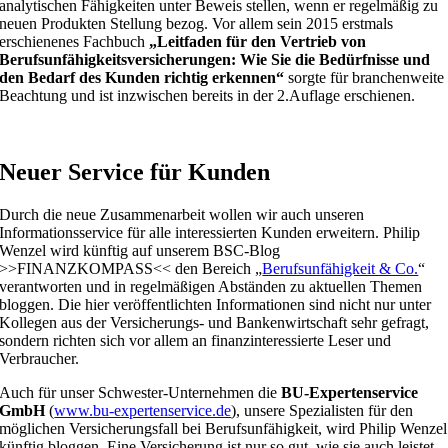
analytischen Fähigkeiten unter Beweis stellen, wenn er regelmäßig zu
neuen Produkten Stellung bezog. Vor allem sein 2015 erstmals
erschienenes Fachbuch
„Leitfaden für den Vertrieb von
Berufsunfähigkeitsversicherungen: Wie Sie die Bedürfnisse und
den Bedarf des Kunden richtig erkennen“
sorgte für branchenweite
Beachtung und ist inzwischen bereits in der 2.Auflage erschienen.
Neuer Service für Kunden
Durch die neue Zusammenarbeit wollen wir auch unseren
Informationsservice für alle interessierten Kunden erweitern. Philip
Wenzel wird künftig auf unserem BSC-Blog
>>FINANZKOMPASS<< den Bereich „
Berufsunfähigkeit & Co.
“
verantworten und in regelmäßigen Abständen zu aktuellen Themen
bloggen. Die hier veröffentlichten Informationen sind nicht nur unter
Kollegen aus der Versicherungs- und Bankenwirtschaft sehr gefragt,
sondern richten sich vor allem an finanzinteressierte Leser und
Verbraucher.
Auch für unser Schwester-Unternehmen die
BU-Expertenservice
GmbH
(
www.bu-expertenservice.de
), unsere Spezialisten für den
möglichen Versicherungsfall bei Berufsunfähigkeit, wird Philip Wenzel
künftig bloggen. Eine Versicherung ist nur so gut, wie sie auch leistet,