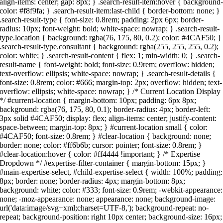
align-items: center; gap: 8px; } .search-result-item:hover { background
color: #f8f9fa; } .search-result-item:last-child { border-bottom: none; }
.search-result-type { font-size: 0.8rem; padding: 2px 6px; border-
radius: 10px; font-weight: bold; white-space: nowrap; } .search-result-
type.location { background: rgba(76, 175, 80, 0.2); color: #4CAF50; }
.search-result-type.consultant { background: rgba(255, 255, 255, 0.2);
color: white; } .search-result-content { flex: 1; min-width: 0; } .search-
result-name { font-weight: bold; font-size: 0.9rem; overflow: hidden;
text-overflow: ellipsis; white-space: nowrap; } .search-result-details {
font-size: 0.8rem; color: #666; margin-top: 2px; overflow: hidden; text-
overflow: ellipsis; white-space: nowrap; } /* Current Location Display
*/ #current-location { margin-bottom: 10px; padding: 6px 8px;
background: rgba(76, 175, 80, 0.1); border-radius: 4px; border-left:
3px solid #4CAF50; display: flex; align-items: center; justify-content:
space-between; margin-top: 8px; } #current-location small { color:
#4CAF50; font-size: 0.8rem; } #clear-location { background: none;
border: none; color: #ff6b6b; cursor: pointer; font-size: 0.8rem; }
#clear-location:hover { color: #ff4444 !important; } /* Expertise
Dropdown */ #expertise-filter-container { margin-bottom: 15px; }
#main-expertise-select, #child-expertise-select { width: 100%; padding:
8px; border: none; border-radius: 4px; margin-bottom: 8px;
background: white; color: #333; font-size: 0.9rem; -webkit-appearance:
none; -moz-appearance: none; appearance: none; background-image:
url('data:image/svg+xml;charset=UTF-8,'); background-repeat: no-
repeat; background-position: right 10px center; background-size: 16px;