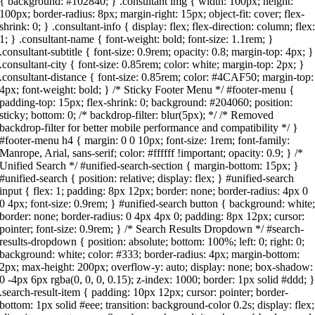
{ background: #102840; } .consultant img { width: 100px; height:
100px; border-radius: 8px; margin-right: 15px; object-fit: cover; flex-
shrink: 0; } .consultant-info { display: flex; flex-direction: column; flex
1; } .consultant-name { font-weight: bold; font-size: 1.1rem; }
.consultant-subtitle { font-size: 0.9rem; opacity: 0.8; margin-top: 4px; }
.consultant-city { font-size: 0.85rem; color: white; margin-top: 2px; }
.consultant-distance { font-size: 0.85rem; color: #4CAF50; margin-top:
4px; font-weight: bold; } /* Sticky Footer Menu */ #footer-menu {
padding-top: 15px; flex-shrink: 0; background: #204060; position:
sticky; bottom: 0; /* backdrop-filter: blur(5px); */ /* Removed
backdrop-filter for better mobile performance and compatibility */ }
#footer-menu h4 { margin: 0 0 10px; font-size: 1rem; font-family:
Manrope, Arial, sans-serif; color: #ffffff !important; opacity: 0.9; } /*
Unified Search */ #unified-search-section { margin-bottom: 15px; }
#unified-search { position: relative; display: flex; } #unified-search
input { flex: 1; padding: 8px 12px; border: none; border-radius: 4px 0
0 4px; font-size: 0.9rem; } #unified-search button { background: white
border: none; border-radius: 0 4px 4px 0; padding: 8px 12px; cursor:
pointer; font-size: 0.9rem; } /* Search Results Dropdown */ #search-
results-dropdown { position: absolute; bottom: 100%; left: 0; right: 0;
background: white; color: #333; border-radius: 4px; margin-bottom:
2px; max-height: 200px; overflow-y: auto; display: none; box-shadow:
0 -4px 6px rgba(0, 0, 0, 0.15); z-index: 1000; border: 1px solid #ddd; 
.search-result-item { padding: 10px 12px; cursor: pointer; border-
bottom: 1px solid #eee; transition: background-color 0.2s; display: flex;