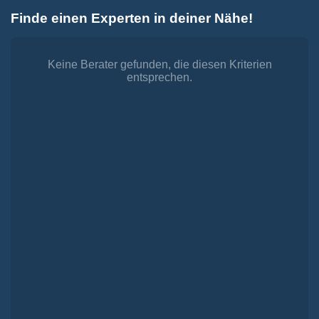
Zum
Finde einen Experten in deiner Nähe!
Inhalt
Toggle
springen
Navigation
Dienstleistungen
Finanzieren.
Keine Berater gefunden, die diesen Kriterien
entsprechen.
shop
Passende Finanzierungen für deine Lebensträume
Investieren.
shop
Strategisch investieren, Vermögen gezielt aufbauen
Versichern.