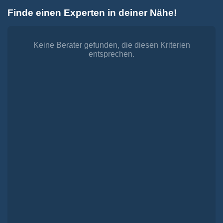
Zum
Finde einen Experten in deiner Nähe!
Inhalt
Toggle
springen
Navigation
Dienstleistungen
Finanzieren.
Keine Berater gefunden, die diesen Kriterien
entsprechen.
shop
Passende Finanzierungen für deine Lebensträume
Investieren.
shop
Strategisch investieren, Vermögen gezielt aufbauen
Versichern.