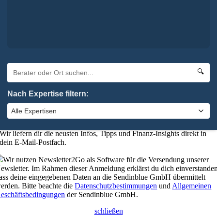
Oha. Da hat etwas nicht geklappt. Bitte probiere es noch einmal.
×
Absenden
elbstverständlich kannst du uns auch anrufen:
0 92 61 / 96 28 6-0
🔍
schließen
Nach Expertise filtern:
Bleibe up-to-date mit unserem
Finanzkompass
Wer gut informiert ist, trifft die besseren Entscheidungen.
Wir liefern dir die neusten Infos, Tipps und Finanz-Insights direkt in
dein E-Mail-Postfach.
Wir nutzen Newsletter2Go als Software für die Versendung unserer
ewsletter. Im Rahmen dieser Anmeldung erklärst du dich einverstanden
ass deine eingegebenen Daten an die Sendinblue GmbH übermittelt
erden. Bitte beachte die
Datenschutzbestimmungen
und
Allgemeinen
eschäftsbedingungen
der Sendinblue GmbH.
schließen