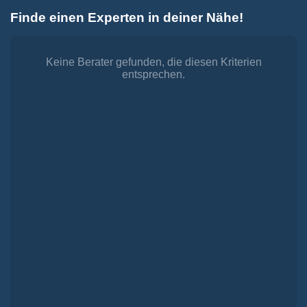
Zum
Finde einen Experten in deiner Nähe!
Inhalt
Toggle
springen
Navigation
Dienstleistungen
Finanzieren.
Keine Berater gefunden, die diesen Kriterien
entsprechen.
shop
Passende Finanzierungen für deine Lebensträume
Investieren.
shop
Strategisch investieren, Vermögen gezielt aufbauen
Versichern.