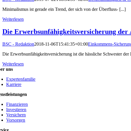
Minimalismus ist gerade ein Trend, der sich von der Überfluss- [...]
Weiterlesen
Die Erwerbsunfähigkeitsversicherung der
BSC - Redaktion
2018-11-06T15:41:35+01:00
Einkommens-Sicherun
Die Erwerbsunfähigkeitsversicherung ist die hässliche Schwester der 
Weiterlesen
er uns
Expertenfamilie
Karriere
enstleistungen
Finanzieren
Investieren
Versichern
Vorsorgen
rvice