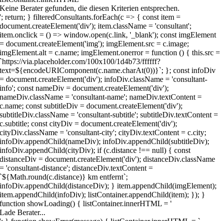
Keine Berater gefunden, die diesen Kriterien entsprechen.
'; return; } filteredConsultants.forEach(c => { const item =
document.createElement('div'); item.className = 'consultant';
item.onclick = () => window.open(c.link, '_blank'); const imgElement
= document.createElement('img'); imgElement.src = c.image;
imgElement.alt = c.name; imgElement.onerror = function () { this.src =
`https://via.placeholder.com/100x100/1d4b73/ffffff?
text=${encodeURIComponent(c.name.charAt(0))}`; }; const infoDiv
= document.createElement('div'); infoDiv.className = 'consultant-
info'; const nameDiv = document.createElement('div');
nameDiv.className = 'consultant-name'; nameDiv.textContent =
c.name; const subtitleDiv = document.createElement('div');
subtitleDiv.className = 'consultant-subtitle'; subtitleDiv.textContent =
c.subtitle; const cityDiv = document.createElement('div');
cityDiv.className = 'consultant-city'; cityDiv.textContent = c.city;
infoDiv.appendChild(nameDiv); infoDiv.appendChild(subtitleDiv);
infoDiv.appendChild(cityDiv); if (c.distance !== null) { const
distanceDiv = document.createElement('div'); distanceDiv.className
= 'consultant-distance'; distanceDiv.textContent =
`${Math.round(c.distance)} km entfernt`;
infoDiv.appendChild(distanceDiv); } item.appendChild(imgElement);
item.appendChild(infoDiv); listContainer.appendChild(item); }); }
function showLoading() { listContainer.innerHTML = '
Lade Berater...