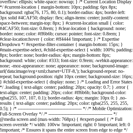
overflow: ellipsis; white-space: nowrap; } /* Current Location Display
*/ #current-location { margin-bottom: 10px; padding: 6px 8px;
background: rgba(76, 175, 80, 0.1); border-radius: 4px; border-left:
3px solid #4CAF50; display: flex; align-items: center; justify-content:
space-between; margin-top: 8px; } #current-location small { color:
#4CAF50; font-size: 0.8rem; } #clear-location { background: none;
border: none; color: #ff6b6b; cursor: pointer; font-size: 0.8rem; }
#clear-location:hover { color: #ff4444 !important; } /* Expertise
Dropdown */ #expertise-filter-container { margin-bottom: 15px; }
#main-expertise-select, #child-expertise-select { width: 100%; padding:
8px; border: none; border-radius: 4px; margin-bottom: 8px;
background: white; color: #333; font-size: 0.9rem; -webkit-appearance:
none; -moz-appearance: none; appearance: none; background-image:
url('data:image/svg+xml;charset=UTF-8,'); background-repeat: no-
repeat; background-position: right 10px center; background-size: 16px;
} #child-expertise-select { display: none; } /* Loading and Error States
*/ .loading { text-align: center; padding: 20px; opacity: 0.7; } .error {
text-align: center; padding: 20px; color: #ff6b6b; background-color:
rgba(255, 107, 107, 0.1); border-radius: 4px; margin: 10px 0; } .no-
results { text-align: center; padding: 20px; color: rgba(255, 255, 255,
0.5); } /* ------------------------------------------- */ /* Mobile Optimization:
Full-Screen Overlay */ /* ------------------------------------------- */
@media screen and (max-width: 768px) { #expert-panel { /* Full
screen override */ width: 100vw !important; right: 0 !important; left: 0
!important; /* Ensures it spans the entire screen from edge to edge */