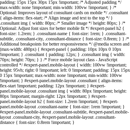
padding: 15px 15px 30px 15px !important; /* Adjusted padding */
max-width: none !important; min-width: 100vw !important; } /*
Optional: Improves layout of consultant cards on mobile */ .consultant
{ align-items: flex-start; /* Align image and text to the top */ }
.consultant img { width: 80px; /* Smaller image */ height: 80px; } /*
Optional: Adjust font sizes for better mobile fit */ #expert-panel h2 {
font-size: 1.2rem; } .consultant-name { font-size: 1rem; } .consultant-
subtitle, .consultant-city, .consultant-distance { font-size: 0.8rem; } } /*
Additional breakpoints for better responsiveness */ @media screen and
(max-width: 480px) { #expert-panel { padding: 10px 10px 0 10px
!important; } .consultant { padding: 12px; } .consultant img { width:
70px; height: 70px; } } /* Force mobile layout class - JavaScript
controlled */ #expert-panel.mobile-layout { width: 100vw !important;
height: 95vh; right: 0 !important; left: 0 !important; padding: 15px 15p
0 15px !important; max-width: none !important; min-width: 100vw
!important; } #expert-panel.mobile-layout .consultant { align-items:
flex-start !important; padding: 12px !important; } #expert-
panel.mobile-layout .consultant img { width: 80px !important; height:
80px !important; margin-right: 12px !important; } #expert-
panel.mobile-layout h2 { font-size: 1.2rem !important; } #expert-
panel.mobile-layout .consultant-name { font-size: 1rem !important; }
#expert-panel.mobile-layout .consultant-subtitle, #expert-panel.mobile-
layout .consultant-city, #expert-panel.mobile-layout .consultant-
distance { font-size: 0.8rem !important; }