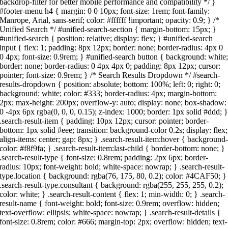
backdrop-filter for better mobile performance and compatibility */ }
#footer-menu h4 { margin: 0 0 10px; font-size: 1rem; font-family:
Manrope, Arial, sans-serif; color: #ffffff !important; opacity: 0.9; } /*
Unified Search */ #unified-search-section { margin-bottom: 15px; }
#unified-search { position: relative; display: flex; } #unified-search
input { flex: 1; padding: 8px 12px; border: none; border-radius: 4px 0
0 4px; font-size: 0.9rem; } #unified-search button { background: white
border: none; border-radius: 0 4px 4px 0; padding: 8px 12px; cursor:
pointer; font-size: 0.9rem; } /* Search Results Dropdown */ #search-
results-dropdown { position: absolute; bottom: 100%; left: 0; right: 0;
background: white; color: #333; border-radius: 4px; margin-bottom:
2px; max-height: 200px; overflow-y: auto; display: none; box-shadow:
0 -4px 6px rgba(0, 0, 0, 0.15); z-index: 1000; border: 1px solid #ddd; 
.search-result-item { padding: 10px 12px; cursor: pointer; border-
bottom: 1px solid #eee; transition: background-color 0.2s; display: flex;
align-items: center; gap: 8px; } .search-result-item:hover { background
color: #f8f9fa; } .search-result-item:last-child { border-bottom: none; }
.search-result-type { font-size: 0.8rem; padding: 2px 6px; border-
radius: 10px; font-weight: bold; white-space: nowrap; } .search-result-
type.location { background: rgba(76, 175, 80, 0.2); color: #4CAF50; }
.search-result-type.consultant { background: rgba(255, 255, 255, 0.2);
color: white; } .search-result-content { flex: 1; min-width: 0; } .search-
result-name { font-weight: bold; font-size: 0.9rem; overflow: hidden;
text-overflow: ellipsis; white-space: nowrap; } .search-result-details {
font-size: 0.8rem; color: #666; margin-top: 2px; overflow: hidden; text-