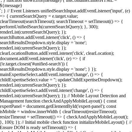
'; } function showError(message) { listContainer.innerHTML = `
${message}
`; } // Event Listeners unifiedSearchInput.addEventListener('input', (e)
=> { currentSearchQuery = e.target.value;
clearTimeout(searchTimeout); searchTimeout = setTimeout(() => {
performUnifiedSearch(currentSearchQuery); }, 300);
renderList(currentSearchQuery); });
searchButton.addEventListener('click', () => {
searchResultsDropdown.style.display = 'none';
renderList(currentSearchQuery); });
clearLocationButton.addEventListener('click', clearLocation);
document.addEventListener('click', (e) => { if
(!e.target.closest('#unified-search')) {
searchResultsDropdown.style.display = 'none'; } });
mainExpertiseSelect.addEventListener('change', () => {
childExpertiseSelect.value = ''; updateChildExpertiseDropdown();
renderList(currentSearchQuery); });
childExpertiseSelect.addEventListener('change', () => {
renderList(currentSearchQuery); }); // Mobile Layout Detection and
Management function checkAndApplyMobileLayout() { const
expertPanel = document.getElementById('expert-panel'); const
isMobile = window.innerWidth { clearTimeout(resizeTimeout);
resizeTimeout = setTimeout(() => { checkAndApplyMobileLayout();
}, 100); }); // Initial mobile check function initializeMobileLayout() { //
Ensure DOM is ready setTimeout(() => {