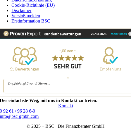
Cookie-Richtlinie (EU)
Disclaimer
Verstoß melden
Erstinformation BSC
Der einfachste Weg, mit uns in Kontakt zu treten.
Kontakt
0 92 61 / 96 28 6-0
info@bsc-gmbh.com
© 2025 – BSC | Die Finanzberater GmbH