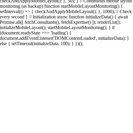
checkAndApplyMobileLayout(); }, 50); } // Continuous mobile layout
monitoring (as backup) function startMobileLayoutMonitoring() {
setInterval(() => { checkAndApplyMobileLayout(); }, 1000); // Check
every second } // Initialization async function initializeData() { await
Promise.all([ fetchConsultants(), fetchExpertise() ]); renderList();
initializeMobileLayout(); startMobileLayoutMonitoring(); } if
(document.readyState === 'loading') {
document.addEventListener('DOMContentLoaded', initializeData); }
else { setTimeout(initializeData, 100); } })();