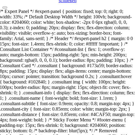
schließen
/* Expert Panel */ #expert-panel { position: fixed; top: 0; right: 0;
width: 33%; /* Default Desktop Width */ height: 100vh; background-
color: #204060; color: white; box-shadow: -2px 0 6px rgba(0, 0, 0,
0.3); z-index: 0; padding: 20px; display: flex; flex-direction: column;
visibility: visible; overflow-y: auto; box-sizing: border-box; font-
family: Arial, sans-serif; } /* Header */ #expert-panel h2 { margin: 0 0
15px; font-size: 1.4rem; flex-shrink: 0; color: #ffffff !important; } /*
Consultant List Container */ #consultant-list { flex: 1; overflow-y:
auto; margin-bottom: 15px; padding-right: 5px; min-height: 200px;
background: rgba(0, 0, 0, 0.1); border-radius: 8px; padding: 10px; } /*
Consultant Card */ .consultant { background: #173a59; border-radius:
8px; padding: 15px; display: flex; align-items: center; margin-bottom:
10px; cursor: pointer; transition: background 0.2s; } .consultant:hover
{ background: #102840; } .consultant img { width: 100px; height:
100px; border-radius: 8px; margin-right: 15px; object-fit: cover; flex-
shrink: 0; } .consultant-info { display: flex; flex-direction: column; flex
1; } .consultant-name { font-weight: bold; font-size: 1.1rem; }
.consultant-subtitle { font-size: 0.9rem; opacity: 0.8; margin-top: 4px; }
.consultant-city { font-size: 0.85rem; color: white; margin-top: 2px; }
.consultant-distance { font-size: 0.85rem; color: #4CAF50; margin-top:
4px; font-weight: bold; } /* Sticky Footer Menu */ #footer-menu {
padding-top: 15px; flex-shrink: 0; background: #204060; position:
sticky; bottom: 0; /* backdrop-filter: blur(5px); */ /* Removed