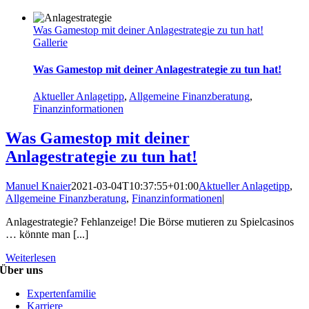
Was Gamestop mit deiner Anlagestrategie zu tun hat!
Gallerie
Was Gamestop mit deiner Anlagestrategie zu tun hat!
Aktueller Anlagetipp
,
Allgemeine Finanzberatung
,
Finanzinformationen
Was Gamestop mit deiner
Anlagestrategie zu tun hat!
Manuel Knaier
2021-03-04T10:37:55+01:00
Aktueller Anlagetipp
,
Allgemeine Finanzberatung
,
Finanzinformationen
|
Anlagestrategie? Fehlanzeige! Die Börse mutieren zu Spielcasinos
… könnte man [...]
Weiterlesen
Über uns
Expertenfamilie
Karriere