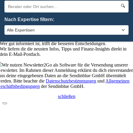
elbstverständlich kannst du uns auch anrufen:
0 92 61 / 96 28 6-0
🔍
schließen
Nach Expertise filtern:
Bleibe up-to-date mit unserem
Finanzkompass
Wer gut informiert ist, trifft die besseren Entscheidungen.
Wir liefern dir die neusten Infos, Tipps und Finanz-Insights direkt in
dein E-Mail-Postfach.
Wir nutzen Newsletter2Go als Software für die Versendung unserer
ewsletter. Im Rahmen dieser Anmeldung erklärst du dich einverstanden
ass deine eingegebenen Daten an die Sendinblue GmbH übermittelt
erden. Bitte beachte die
Datenschutzbestimmungen
und
Allgemeinen
eschäftsbedingungen
der Sendinblue GmbH.
schließen