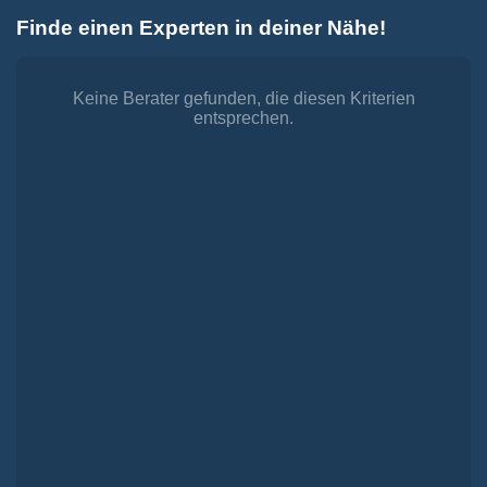
Zum
Finde einen Experten in deiner Nähe!
Inhalt
Toggle
springen
Navigation
Dienstleistungen
Finanzieren.
Keine Berater gefunden, die diesen Kriterien
entsprechen.
shop
Passende Finanzierungen für deine Lebensträume
Investieren.
shop
Strategisch investieren, Vermögen gezielt aufbauen
Versichern.