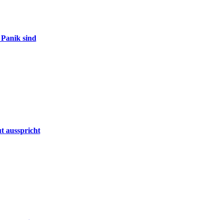
 Panik sind
t ausspricht