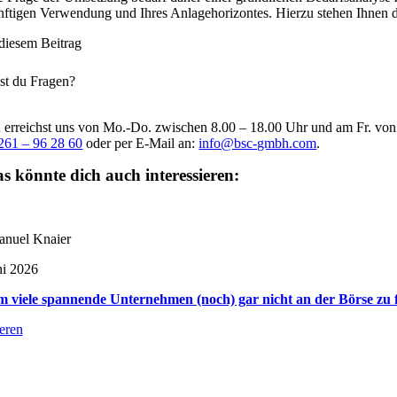
nftigen Verwendung und Ihres Anlagehorizontes. Hierzu stehen Ihnen 
 diesem Beitrag
st du Fragen?
 erreichst uns von Mo.-Do. zwischen 8.00 – 18.00 Uhr und am Fr. vo
261 – 96 28 60
oder per E-Mail an:
info@bsc-gmbh.com
.
s könnte dich auch interessieren:
nuel Knaier
ni 2026
viele spannende Unternehmen (noch) gar nicht an der Börse zu f
ieren