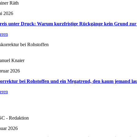
iner Räth
ni 2026
reis unter Druck: Warum kurzfristige Rückgänge kein Grund zur
ieren
nuel Knaier
bruar 2026
orrektur bei Rohstoffen und ein Megatrend, den kaum jemand lau
ieren
C - Redaktion
nuar 2026