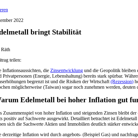
ieren
tember 2022
delmetall bringt Stabilität
 Räth
trag teilen:
e Inflationsaussichten, die
Zinsentwicklung
und die Geopolitik bleiben 
d Privatpersonen (Energie, Lebenshaltung) bereits stark spürbar. Währe
nserhöhungen begrenzt ist und die Risiken der Wirtschaft
(Rezession)
ho
chen möglicherweise (Taiwan) sogar noch zunehmen werden, deuten da
arum Edelmetall bei hoher Inflation gut fu
s Zusammenspiel von hoher Inflation und steigenden Zinsen bleibt der ei
ets positiv auf Sachwerte ausgewirkt. Detailliert betrachtet ist Edelmet
ben sich die Sachwerte Aktien und Immobilien deutlich stärker entwickel
e derzeitige Inflation wird durch angebots- (Beispiel Gas) und nachfrag