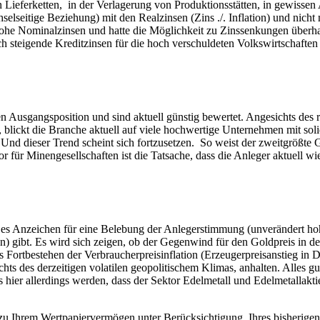
n Lieferketten, in der Verlagerung von Produktionsstätten, in gewiss
selseitige Beziehung) mit den Realzinsen (Zins ./. Inflation) und nich
 hohe Nominalzinsen und hatte die Möglichkeit zu Zinssenkungen überh
ch steigende Kreditzinsen für die hoch verschuldeten Volkswirtschaft
en Ausgangsposition und sind aktuell günstig bewertet. Angesichts des r
, blickt die Branche aktuell auf viele hochwertige Unternehmen mit sol
 Und dieser Trend scheint sich fortzusetzen. So weist der zweitgrößt
r für Minengesellschaften ist die Tatsache, dass die Anleger aktuell wi
 da es Anzeichen für eine Belebung der Anlegerstimmung (unverändert 
) gibt. Es wird sich zeigen, ob der Gegenwind für den Goldpreis in
ortbestehen der Verbraucherpreisinflation (Erzeugerpreisanstieg in Deu
chts des derzeitigen volatilen geopolitischem Klimas, anhalten. Alles
hier allerdings werden, dass der Sektor Edelmetall und Edelmetallaktie
u Ihrem Wertpapiervermögen unter Berücksichtigung Ihres bisherigen A