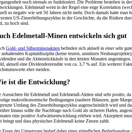
rgangenheit noch niemals so funktioniert. Die Probleme bestehen in de
twicklungen. Edelmetall weist in der Regel eine enge Korrelation (wech
tuell so negativ wie seit 50 Jahren nicht mehr. Doch damals hatte man
rzesten US-Zinserhöhungszyklus in der Geschichte, da die Risiken dur
nd, zu hoch sind.
uch Edelmetall-Minen entwickeln sich gut
uch
Gold- und Silberminenaktien
befinden sich aktuell in einer sehr gut
r anhaltenden Kapitaldisziplin (keine teuren, unnützen Neubauprojekte)
videnden und die Aktienrückkäufe in den letzten Monaten angestiegen.
ld, aktuell eine Dividendenrendite von ca. 3,7 % auf. Ein weiterer Fakto
chstumswerte eher meiden.
ie ist die Entwicklung?
e Aussichten für Edelmetall und Edelmetall-Aktien sind sehr positiv,
nstige makroökonomische Bedingungen (saubere Bilanzen, gute Margen
grenzte Umfang des Zinserhöhungszyklus augenscheinlich wird und das F
rüber hinaus sollte die Nachfrage nach Gold als sicheren Hafen, angesi
naten eine positive Aufwärtsentwicklung erleben wird. Akzeptiert muss 
ch bringt und dass physisches Edelmetall keine Zinsen zahlt.
e Frage der Umsetzung bedarf daher einer gründlichen Bedarfsanalyse z