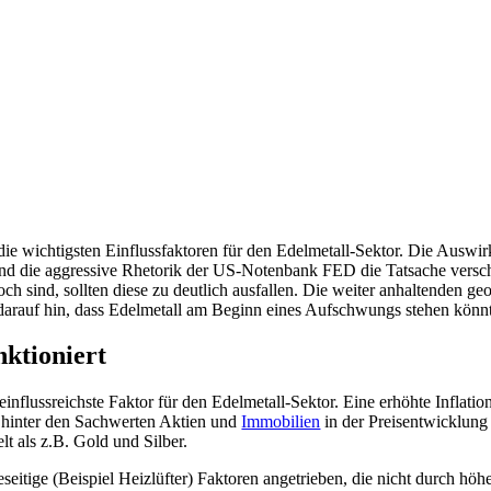
die wichtigsten Einflussfaktoren für den Edelmetall-Sektor. Die Auswi
nd die aggressive Rhetorik der US-Notenbank FED die Tatsache verschle
ch sind, sollten diese zu deutlich ausfallen. Die weiter anhaltenden 
rauf hin, dass Edelmetall am Beginn eines Aufschwungs stehen könn
nktioniert
nflussreichste Faktor für den Edelmetall-Sektor. Eine erhöhte Inflation
all hinter den Sachwerten Aktien und
Immobilien
in der Preisentwicklung
t als z.B. Gold und Silber.
eseitige (Beispiel Heizlüfter) Faktoren angetrieben, die nicht durch hö