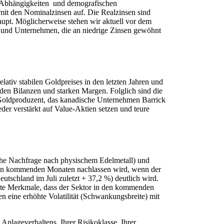
en Abhängigkeiten und demografischen
t mit den Nominalzinsen auf. Die Realzinsen sind
aupt. Möglicherweise stehen wir aktuell vor dem
en und Unternehmen, die an niedrige Zinsen gewöhnt
elativ stabilen Goldpreises in den letzten Jahren und
iden Bilanzen und starken Margen. Folglich sind die
e Goldproduzent, das kanadische Unternehmen Barrick
eder verstärkt auf Value-Aktien setzen und teure
hohe Nachfrage nach physischem Edelmetall) und
 den kommenden Monaten nachlassen wird, wenn der
tschland im Juli zuletzt + 37,2 %) deutlich wird.
 gute Merkmale, dass der Sektor in den kommenden
n eine erhöhte Volatilität (Schwankungsbreite) mit
nlageverhaltens, Ihrer Risikoklasse, Ihrer