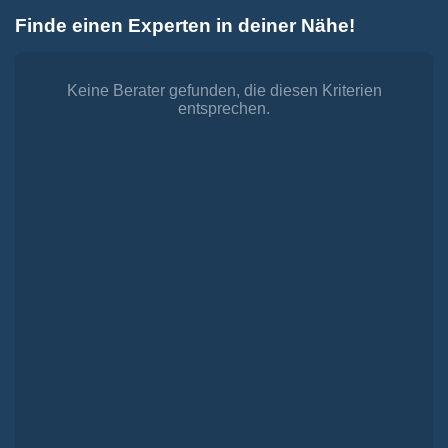
Zum
Finde einen Experten in deiner Nähe!
Inhalt
Toggle
springen
Navigation
Dienstleistungen
Finanzieren.
Keine Berater gefunden, die diesen Kriterien
entsprechen.
shop
Passende Finanzierungen für deine Lebensträume
Investieren.
shop
Strategisch investieren, Vermögen gezielt aufbauen
Versichern.