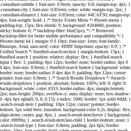
.consultant-subtitle { font-size: 0.9rem; opacity: 0.8; margin-top: 4px; }
.consultant-city { font-size: 0.85rem; color: white; margin-top: 2px; }
.consultant-distance { font-size: 0.85rem; color: #4CAF50; margin-top:
4px; font-weight: bold; } /* Sticky Footer Menu */ #footer-menu {
padding-top: 15px; flex-shrink: 0; background: #204060; position:
sticky; bottom: 0; /* backdrop-filter: blur(5px); */ /* Removed
backdrop-filter for better mobile performance and compatibility */ }
#footer-menu h4 { margin: 0 0 10px; font-size: 1rem; font-family:
Manrope, Arial, sans-serif; color: #ffffff !important; opacity: 0.9; } /*
Unified Search */ #unified-search-section { margin-bottom: 15px; }
#unified-search { position: relative; display: flex; } #unified-search
input { flex: 1; padding: 8px 12px; border: none; border-radius: 4px 0
0 4px; font-size: 0.9rem; } #unified-search button { background: white
border: none; border-radius: 0 4px 4px 0; padding: 8px 12px; cursor:
pointer; font-size: 0.9rem; } /* Search Results Dropdown */ #search-
results-dropdown { position: absolute; bottom: 100%; left: 0; right: 0;
background: white; color: #333; border-radius: 4px; margin-bottom:
2px; max-height: 200px; overflow-y: auto; display: none; box-shadow:
0 -4px 6px rgba(0, 0, 0, 0.15); z-index: 1000; border: 1px solid #ddd; 
.search-result-item { padding: 10px 12px; cursor: pointer; border-
bottom: 1px solid #eee; transition: background-color 0.2s; display: flex;
align-items: center; gap: 8px; } .search-result-item:hover { background
color: #f8f9fa; } .search-result-item:last-child { border-bottom: none; }
.search-result-type { font-size: 0.8rem; padding: 2px 6px; border-
radius: 10px; font-weight: bold; white-space: nowrap; } .search-result-