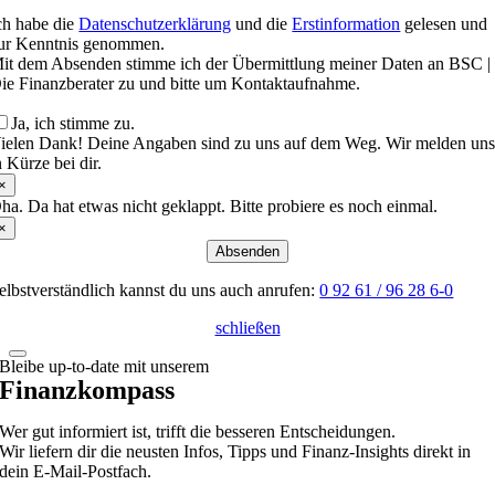
ch habe die
Datenschutzerklärung
und die
Erstinformation
gelesen und
ur Kenntnis genommen.
it dem Absenden stimme ich der Übermittlung meiner Daten an BSC |
ie Finanzberater zu und bitte um Kontaktaufnahme.
Ja, ich stimme zu.
ielen Dank! Deine Angaben sind zu uns auf dem Weg. Wir melden un
n Kürze bei dir.
×
ha. Da hat etwas nicht geklappt. Bitte probiere es noch einmal.
×
Absenden
elbstverständlich kannst du uns auch anrufen:
0 92 61 / 96 28 6-0
schließen
Bleibe up-to-date mit unserem
Finanzkompass
Wer gut informiert ist, trifft die besseren Entscheidungen.
Wir liefern dir die neusten Infos, Tipps und Finanz-Insights direkt in
dein E-Mail-Postfach.