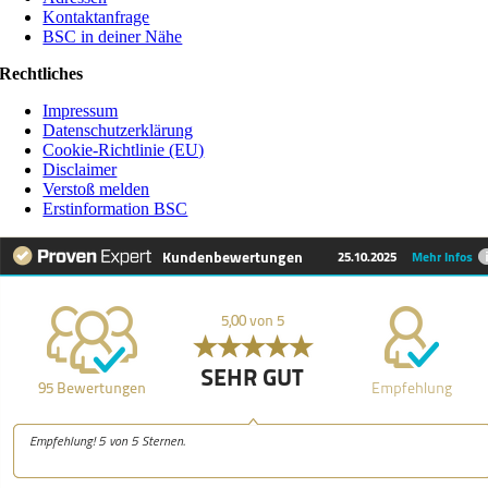
Kontaktanfrage
BSC in deiner Nähe
Rechtliches
Impressum
Datenschutzerklärung
Cookie-Richtlinie (EU)
Disclaimer
Verstoß melden
Erstinformation BSC