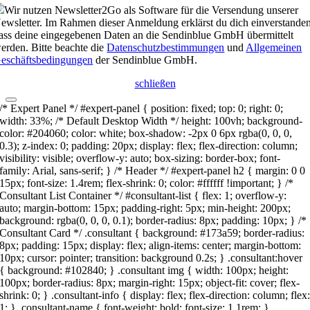
Wir nutzen Newsletter2Go als Software für die Versendung unserer
ewsletter. Im Rahmen dieser Anmeldung erklärst du dich einverstanden
ass deine eingegebenen Daten an die Sendinblue GmbH übermittelt
erden. Bitte beachte die
Datenschutzbestimmungen
und
Allgemeinen
eschäftsbedingungen
der Sendinblue GmbH.
schließen
/* Expert Panel */ #expert-panel { position: fixed; top: 0; right: 0;
width: 33%; /* Default Desktop Width */ height: 100vh; background-
color: #204060; color: white; box-shadow: -2px 0 6px rgba(0, 0, 0,
0.3); z-index: 0; padding: 20px; display: flex; flex-direction: column;
visibility: visible; overflow-y: auto; box-sizing: border-box; font-
family: Arial, sans-serif; } /* Header */ #expert-panel h2 { margin: 0 0
15px; font-size: 1.4rem; flex-shrink: 0; color: #ffffff !important; } /*
Consultant List Container */ #consultant-list { flex: 1; overflow-y:
auto; margin-bottom: 15px; padding-right: 5px; min-height: 200px;
background: rgba(0, 0, 0, 0.1); border-radius: 8px; padding: 10px; } /*
Consultant Card */ .consultant { background: #173a59; border-radius:
8px; padding: 15px; display: flex; align-items: center; margin-bottom:
10px; cursor: pointer; transition: background 0.2s; } .consultant:hover
{ background: #102840; } .consultant img { width: 100px; height:
100px; border-radius: 8px; margin-right: 15px; object-fit: cover; flex-
shrink: 0; } .consultant-info { display: flex; flex-direction: column; flex
1; } .consultant-name { font-weight: bold; font-size: 1.1rem; }