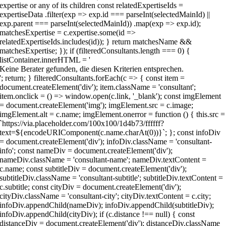
Keine Berater gefunden, die diesen Kriterien entsprechen.
'; return; } filteredConsultants.forEach(c => { const item =
document.createElement('div'); item.className = 'consultant';
item.onclick = () => window.open(c.link, '_blank'); const imgElement
= document.createElement('img'); imgElement.src = c.image;
imgElement.alt = c.name; imgElement.onerror = function () { this.src =
`https://via.placeholder.com/100x100/1d4b73/ffffff?
text=${encodeURIComponent(c.name.charAt(0))}`; }; const infoDiv
= document.createElement('div'); infoDiv.className = 'consultant-
info'; const nameDiv = document.createElement('div');
nameDiv.className = 'consultant-name'; nameDiv.textContent =
c.name; const subtitleDiv = document.createElement('div');
subtitleDiv.className = 'consultant-subtitle'; subtitleDiv.textContent =
c.subtitle; const cityDiv = document.createElement('div');
cityDiv.className = 'consultant-city'; cityDiv.textContent = c.city;
infoDiv.appendChild(nameDiv); infoDiv.appendChild(subtitleDiv);
infoDiv.appendChild(cityDiv); if (c.distance !== null) { const
distanceDiv = document.createElement('div'); distanceDiv.className