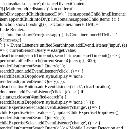
= 'consultant-distance'; distanceDiv.textContent =
`${Math.round(c.distance)} km entfernt`;
infoDiv.appendChild(distanceDiv); } item.appendChild(imgElement);
item.appendChild(infoDiv); listContainer.appendChild(item); }); }
function showLoading() { listContainer.innerHTML = '
Lade Berater...
'; } function showError(message) { listContainer.innerHTML = `
${message}
`; } // Event Listeners unifiedSearchInput.addEventListener('input', (e)
=> { currentSearchQuery = e.target.value;
clearTimeout(searchTimeout); searchTimeout = setTimeout(() => {
performUnifiedSearch(currentSearchQuery); }, 300);
renderList(currentSearchQuery); });
searchButton.addEventListener('click', () => {
searchResultsDropdown.style.display = 'none';
renderList(currentSearchQuery); });
clearLocationButton.addEventListener('click', clearLocation);
document.addEventListener('click', (e) => { if
(!e.target.closest('#unified-search')) {
searchResultsDropdown.style.display = 'none'; } });
mainExpertiseSelect.addEventListener('change', () => {
childExpertiseSelect.value = ''; updateChildExpertiseDropdown();
renderList(currentSearchQuery); });
childExpertiseSelect.addEventListener('change', () => {
renderList(currentSearchQuery); }); // Mobile Layout Detection and