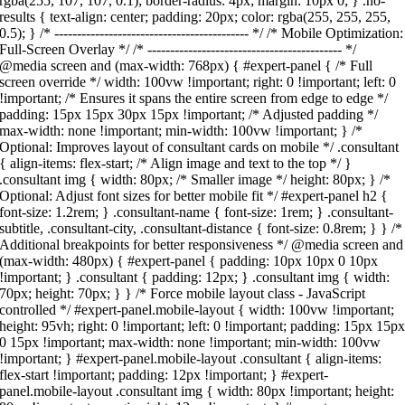
rgba(255, 107, 107, 0.1); border-radius: 4px; margin: 10px 0; } .no-
results { text-align: center; padding: 20px; color: rgba(255, 255, 255,
0.5); } /* ------------------------------------------- */ /* Mobile Optimization:
Full-Screen Overlay */ /* ------------------------------------------- */
@media screen and (max-width: 768px) { #expert-panel { /* Full
screen override */ width: 100vw !important; right: 0 !important; left: 0
!important; /* Ensures it spans the entire screen from edge to edge */
padding: 15px 15px 30px 15px !important; /* Adjusted padding */
max-width: none !important; min-width: 100vw !important; } /*
Optional: Improves layout of consultant cards on mobile */ .consultant
{ align-items: flex-start; /* Align image and text to the top */ }
.consultant img { width: 80px; /* Smaller image */ height: 80px; } /*
Optional: Adjust font sizes for better mobile fit */ #expert-panel h2 {
font-size: 1.2rem; } .consultant-name { font-size: 1rem; } .consultant-
subtitle, .consultant-city, .consultant-distance { font-size: 0.8rem; } } /*
Additional breakpoints for better responsiveness */ @media screen and
(max-width: 480px) { #expert-panel { padding: 10px 10px 0 10px
!important; } .consultant { padding: 12px; } .consultant img { width:
70px; height: 70px; } } /* Force mobile layout class - JavaScript
controlled */ #expert-panel.mobile-layout { width: 100vw !important;
height: 95vh; right: 0 !important; left: 0 !important; padding: 15px 15p
0 15px !important; max-width: none !important; min-width: 100vw
!important; } #expert-panel.mobile-layout .consultant { align-items:
flex-start !important; padding: 12px !important; } #expert-
panel.mobile-layout .consultant img { width: 80px !important; height: