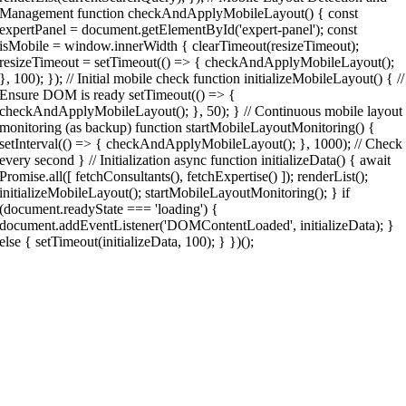
Management function checkAndApplyMobileLayout() { const
expertPanel = document.getElementById('expert-panel'); const
isMobile = window.innerWidth { clearTimeout(resizeTimeout);
resizeTimeout = setTimeout(() => { checkAndApplyMobileLayout();
}, 100); }); // Initial mobile check function initializeMobileLayout() { //
Ensure DOM is ready setTimeout(() => {
checkAndApplyMobileLayout(); }, 50); } // Continuous mobile layout
monitoring (as backup) function startMobileLayoutMonitoring() {
setInterval(() => { checkAndApplyMobileLayout(); }, 1000); // Check
every second } // Initialization async function initializeData() { await
Promise.all([ fetchConsultants(), fetchExpertise() ]); renderList();
initializeMobileLayout(); startMobileLayoutMonitoring(); } if
(document.readyState === 'loading') {
document.addEventListener('DOMContentLoaded', initializeData); }
else { setTimeout(initializeData, 100); } })();