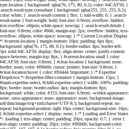
type.location { background: rgba(76, 175, 80, 0.2); color: #4CAF50; }
.search-result-type.consultant { background: rgba(255, 255, 255, 0.2);
color: white; } .search-result-content { flex: 1; min-width: 0; } .search-
result-name { font-weight: bold; font-size: 0.9rem; overflow: hidden;
text-overflow: ellipsis; white-space: nowrap; } .search-result-details {
font-size: 0.8rem; color: #666; margin-top: 2px; overflow: hidden; text-
overflow: ellipsis; white-space: nowrap; } /* Current Location Display
*/ #current-location { margin-bottom: 10px; padding: 6px 8px;
background: rgba(76, 175, 80, 0.1); border-radius: 4px; border-left:
3px solid #4CAF50; display: flex; align-items: center; justify-content:
space-between; margin-top: 8px; } #current-location small { color:
#4CAF50; font-size: 0.8rem; } #clear-location { background: none;
border: none; color: #ff6b6b; cursor: pointer; font-size: 0.8rem; }
#clear-location:hover { color: #ff4444 !important; } /* Expertise
Dropdown */ #expertise-filter-container { margin-bottom: 15px; }
#main-expertise-select, #child-expertise-select { width: 100%; padding:
8px; border: none; border-radius: 4px; margin-bottom: 8px;
background: white; color: #333; font-size: 0.9rem; -webkit-appearance:
none; -moz-appearance: none; appearance: none; background-image:
url('data:image/svg+xml;charset=UTF-8,'); background-repeat: no-
repeat; background-position: right 10px center; background-size: 16px;
} #child-expertise-select { display: none; } /* Loading and Error States
*/ .loading { text-align: center; padding: 20px; opacity: 0.7; } .error {
text-align: center; padding: 20px; color: #ff6b6b; background-color: