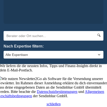
Oha. Da hat etwas nicht geklappt. Bitte probiere es noch einmal.
×
Absenden
elbstverständlich kannst du uns auch anrufen:
0 92 61 / 96 28 6-0
🔍
schließen
Nach Expertise filtern:
Bleibe up-to-date mit unserem
Finanzkompass
Wer gut informiert ist, trifft die besseren Entscheidungen.
Wir liefern dir die neusten Infos, Tipps und Finanz-Insights direkt in
dein E-Mail-Postfach.
Wir nutzen Newsletter2Go als Software für die Versendung unserer
ewsletter. Im Rahmen dieser Anmeldung erklärst du dich einverstanden
ass deine eingegebenen Daten an die Sendinblue GmbH übermittelt
erden. Bitte beachte die
Datenschutzbestimmungen
und
Allgemeinen
eschäftsbedingungen
der Sendinblue GmbH.
schließen