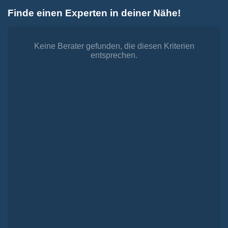
Zum
Finde einen Experten in deiner Nähe!
Inhalt
Toggle
springen
Navigation
Dienstleistungen
Finanzieren.
Keine Berater gefunden, die diesen Kriterien
entsprechen.
shop
Passende Finanzierungen für deine Lebensträume
Investieren.
shop
Strategisch investieren, Vermögen gezielt aufbauen
Versichern.