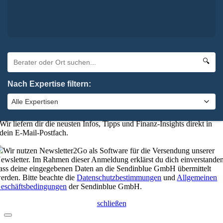
×
Absenden
elbstverständlich kannst du uns auch anrufen:
0 92 61 / 96 28 6-0
🔍
schließen
Nach Expertise filtern:
Bleibe up-to-date mit unserem
Finanzkompass
Wer gut informiert ist, trifft die besseren Entscheidungen.
Wir liefern dir die neusten Infos, Tipps und Finanz-Insights direkt in
dein E-Mail-Postfach.
Wir nutzen Newsletter2Go als Software für die Versendung unserer
ewsletter. Im Rahmen dieser Anmeldung erklärst du dich einverstanden
ass deine eingegebenen Daten an die Sendinblue GmbH übermittelt
erden. Bitte beachte die
Datenschutzbestimmungen
und
Allgemeinen
eschäftsbedingungen
der Sendinblue GmbH.
schließen