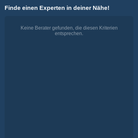
Zum
Finde einen Experten in deiner Nähe!
Inhalt
Toggle
springen
Navigation
Dienstleistungen
Finanzieren.
Keine Berater gefunden, die diesen Kriterien
entsprechen.
shop
Passende Finanzierungen für deine Lebensträume
Investieren.
shop
Strategisch investieren, Vermögen gezielt aufbauen
Versichern.