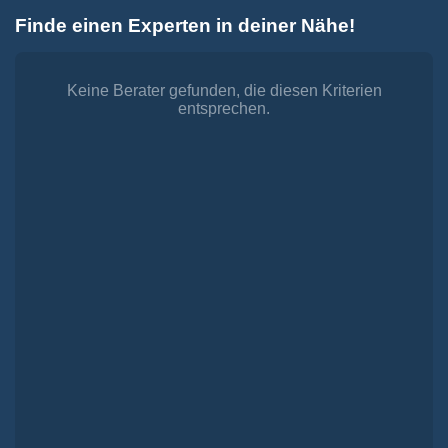
Zum
Finde einen Experten in deiner Nähe!
Inhalt
Toggle
springen
Navigation
Dienstleistungen
Finanzieren.
Keine Berater gefunden, die diesen Kriterien
entsprechen.
shop
Passende Finanzierungen für deine Lebensträume
Investieren.
shop
Strategisch investieren, Vermögen gezielt aufbauen
Versichern.