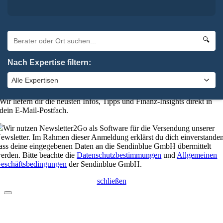
Absenden
elbstverständlich kannst du uns auch anrufen:
0 92 61 / 96 28 6-0
🔍
schließen
Nach Expertise filtern:
Bleibe up-to-date mit unserem
Finanzkompass
Wer gut informiert ist, trifft die besseren Entscheidungen.
Wir liefern dir die neusten Infos, Tipps und Finanz-Insights direkt in
dein E-Mail-Postfach.
Wir nutzen Newsletter2Go als Software für die Versendung unserer
ewsletter. Im Rahmen dieser Anmeldung erklärst du dich einverstanden
ass deine eingegebenen Daten an die Sendinblue GmbH übermittelt
erden. Bitte beachte die
Datenschutzbestimmungen
und
Allgemeinen
eschäftsbedingungen
der Sendinblue GmbH.
schließen