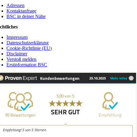
Adressen
Kontaktanfrage
BSC in deiner Nähe
chtliches
Impressum
Datenschutzerklärung
Cookie-Richtlinie (EU)
Disclaimer
Verstoß melden
Erstinformation BSC