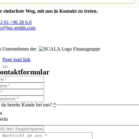
r einfachste Weg, mit uns in Kontakt zu treten.
92 61 / 96 28 6-0
fo@bsc-gmbh.com
n Unternehmen der
Finanzgruppe
Page load link
ontaktformular
t du bereits Kunde bei uns?
*
a
Nein