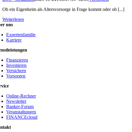
Ob ein Eigenheim als Altersvorsorge in Frage kommt oder ob [...]
Weiterlesen
er uns
Expertenfamilie
Karriere
enstleistungen
Finanzieren
Investieren
Versichern
Vorsorgen
rvice
Online-Rechner
Newsletter
Banker-Forum
Veranstaltungen
FINANCEcloud
ntakt