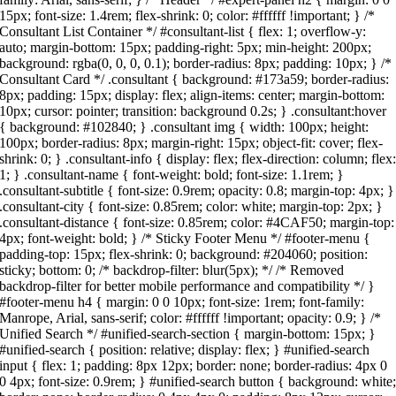
15px; font-size: 1.4rem; flex-shrink: 0; color: #ffffff !important; } /*
Consultant List Container */ #consultant-list { flex: 1; overflow-y:
auto; margin-bottom: 15px; padding-right: 5px; min-height: 200px;
background: rgba(0, 0, 0, 0.1); border-radius: 8px; padding: 10px; } /*
Consultant Card */ .consultant { background: #173a59; border-radius:
8px; padding: 15px; display: flex; align-items: center; margin-bottom:
10px; cursor: pointer; transition: background 0.2s; } .consultant:hover
{ background: #102840; } .consultant img { width: 100px; height:
100px; border-radius: 8px; margin-right: 15px; object-fit: cover; flex-
shrink: 0; } .consultant-info { display: flex; flex-direction: column; flex
1; } .consultant-name { font-weight: bold; font-size: 1.1rem; }
.consultant-subtitle { font-size: 0.9rem; opacity: 0.8; margin-top: 4px; }
.consultant-city { font-size: 0.85rem; color: white; margin-top: 2px; }
.consultant-distance { font-size: 0.85rem; color: #4CAF50; margin-top:
4px; font-weight: bold; } /* Sticky Footer Menu */ #footer-menu {
padding-top: 15px; flex-shrink: 0; background: #204060; position:
sticky; bottom: 0; /* backdrop-filter: blur(5px); */ /* Removed
backdrop-filter for better mobile performance and compatibility */ }
#footer-menu h4 { margin: 0 0 10px; font-size: 1rem; font-family:
Manrope, Arial, sans-serif; color: #ffffff !important; opacity: 0.9; } /*
Unified Search */ #unified-search-section { margin-bottom: 15px; }
#unified-search { position: relative; display: flex; } #unified-search
input { flex: 1; padding: 8px 12px; border: none; border-radius: 4px 0
0 4px; font-size: 0.9rem; } #unified-search button { background: white