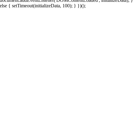
document.addEventListener('DOMContentLoaded', initializeData); }
else { setTimeout(initializeData, 100); } })();