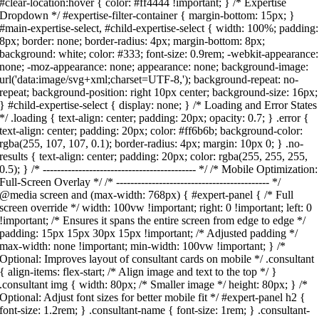
#clear-location:hover { color: #ff4444 !important; } /* Expertise
Dropdown */ #expertise-filter-container { margin-bottom: 15px; }
#main-expertise-select, #child-expertise-select { width: 100%; padding:
8px; border: none; border-radius: 4px; margin-bottom: 8px;
background: white; color: #333; font-size: 0.9rem; -webkit-appearance:
none; -moz-appearance: none; appearance: none; background-image:
url('data:image/svg+xml;charset=UTF-8,'); background-repeat: no-
repeat; background-position: right 10px center; background-size: 16px;
} #child-expertise-select { display: none; } /* Loading and Error States
*/ .loading { text-align: center; padding: 20px; opacity: 0.7; } .error {
text-align: center; padding: 20px; color: #ff6b6b; background-color:
rgba(255, 107, 107, 0.1); border-radius: 4px; margin: 10px 0; } .no-
results { text-align: center; padding: 20px; color: rgba(255, 255, 255,
0.5); } /* ------------------------------------------- */ /* Mobile Optimization:
Full-Screen Overlay */ /* ------------------------------------------- */
@media screen and (max-width: 768px) { #expert-panel { /* Full
screen override */ width: 100vw !important; right: 0 !important; left: 0
!important; /* Ensures it spans the entire screen from edge to edge */
padding: 15px 15px 30px 15px !important; /* Adjusted padding */
max-width: none !important; min-width: 100vw !important; } /*
Optional: Improves layout of consultant cards on mobile */ .consultant
{ align-items: flex-start; /* Align image and text to the top */ }
.consultant img { width: 80px; /* Smaller image */ height: 80px; } /*
Optional: Adjust font sizes for better mobile fit */ #expert-panel h2 {
font-size: 1.2rem; } .consultant-name { font-size: 1rem; } .consultant-