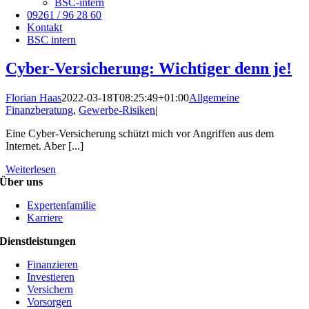
BSC-intern
09261 / 96 28 60
Kontakt
BSC intern
Cyber-Versicherung: Wichtiger denn je!
Florian Haas
2022-03-18T08:25:49+01:00
Allgemeine
Finanzberatung
,
Gewerbe-Risiken
|
Eine Cyber-Versicherung schützt mich vor Angriffen aus dem
Internet. Aber [...]
Weiterlesen
Über uns
Expertenfamilie
Karriere
Dienstleistungen
Finanzieren
Investieren
Versichern
Vorsorgen