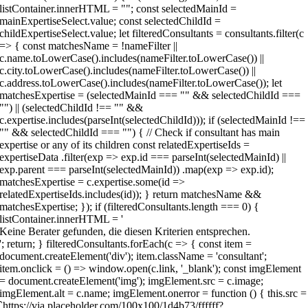
Keine Berater gefunden, die diesen Kriterien entsprechen.
'; return; } filteredConsultants.forEach(c => { const item =
document.createElement('div'); item.className = 'consultant';
item.onclick = () => window.open(c.link, '_blank'); const imgElement
= document.createElement('img'); imgElement.src = c.image;
imgElement.alt = c.name; imgElement.onerror = function () { this.src =
`https://via.placeholder.com/100x100/1d4b73/ffffff?