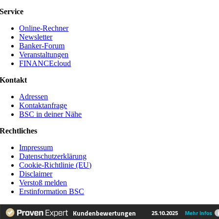
Service
Online-Rechner
Newsletter
Banker-Forum
Veranstaltungen
FINANCEcloud
Kontakt
Adressen
Kontaktanfrage
BSC in deiner Nähe
Rechtliches
Impressum
Datenschutzerklärung
Cookie-Richtlinie (EU)
Disclaimer
Verstoß melden
Erstinformation BSC