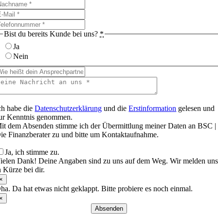
Bist du bereits Kunde bei uns?
*
Ja
Nein
ch habe die
Datenschutzerklärung
und die
Erstinformation
gelesen und
ur Kenntnis genommen.
it dem Absenden stimme ich der Übermittlung meiner Daten an BSC |
ie Finanzberater zu und bitte um Kontaktaufnahme.
Ja, ich stimme zu.
ielen Dank! Deine Angaben sind zu uns auf dem Weg. Wir melden un
n Kürze bei dir.
×
ha. Da hat etwas nicht geklappt. Bitte probiere es noch einmal.
×
Absenden