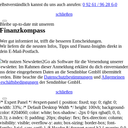
elbstverständlich kannst du uns auch anrufen:
0 92 61 / 96 28 6-0
schließen
Bleibe up-to-date mit unserem
Finanzkompass
Wer gut informiert ist, trifft die besseren Entscheidungen.
Wir liefern dir die neusten Infos, Tipps und Finanz-Insights direkt in
dein E-Mail-Postfach.
Wir nutzen Newsletter2Go als Software für die Versendung unserer
ewsletter. Im Rahmen dieser Anmeldung erklärst du dich einverstanden
ass deine eingegebenen Daten an die Sendinblue GmbH übermittelt
erden. Bitte beachte die
Datenschutzbestimmungen
und
Allgemeinen
eschäftsbedingungen
der Sendinblue GmbH.
schließen
/* Expert Panel */ #expert-panel { position: fixed; top: 0; right: 0;
width: 33%; /* Default Desktop Width */ height: 100vh; background-
color: #204060; color: white; box-shadow: -2px 0 6px rgba(0, 0, 0,
0.3); z-index: 0; padding: 20px; display: flex; flex-direction: column;
visibility: visible; overflow-y: auto; box-sizing: border-box; font-
family: Arial, sans-serif; } /* Header */ #expert-panel h2 { margin: 0 0