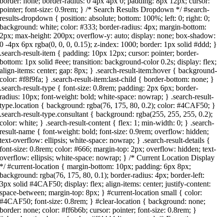
border: none; border-radius: 0 4px 4px 0; padding: 8px 12px; cursor:
pointer; font-size: 0.9rem; } /* Search Results Dropdown */ #search-
results-dropdown { position: absolute; bottom: 100%; left: 0; right: 0;
background: white; color: #333; border-radius: 4px; margin-bottom:
2px; max-height: 200px; overflow-y: auto; display: none; box-shadow:
0 -4px 6px rgba(0, 0, 0, 0.15); z-index: 1000; border: 1px solid #ddd; 
.search-result-item { padding: 10px 12px; cursor: pointer; border-
bottom: 1px solid #eee; transition: background-color 0.2s; display: flex;
align-items: center; gap: 8px; } .search-result-item:hover { background
color: #f8f9fa; } .search-result-item:last-child { border-bottom: none; }
.search-result-type { font-size: 0.8rem; padding: 2px 6px; border-
radius: 10px; font-weight: bold; white-space: nowrap; } .search-result-
type.location { background: rgba(76, 175, 80, 0.2); color: #4CAF50; }
.search-result-type.consultant { background: rgba(255, 255, 255, 0.2);
color: white; } .search-result-content { flex: 1; min-width: 0; } .search-
result-name { font-weight: bold; font-size: 0.9rem; overflow: hidden;
text-overflow: ellipsis; white-space: nowrap; } .search-result-details {
font-size: 0.8rem; color: #666; margin-top: 2px; overflow: hidden; text-
overflow: ellipsis; white-space: nowrap; } /* Current Location Display
*/ #current-location { margin-bottom: 10px; padding: 6px 8px;
background: rgba(76, 175, 80, 0.1); border-radius: 4px; border-left:
3px solid #4CAF50; display: flex; align-items: center; justify-content:
space-between; margin-top: 8px; } #current-location small { color:
#4CAF50; font-size: 0.8rem; } #clear-location { background: none;
border: none; color: #ff6b6b; cursor: pointer; font-size: 0.8rem; }