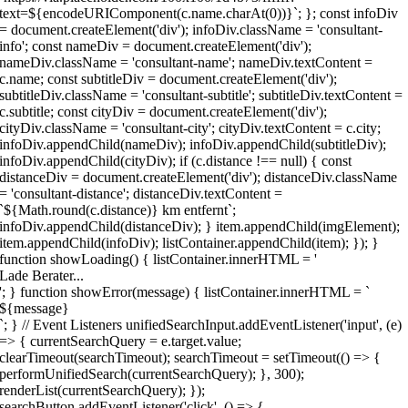
text=${encodeURIComponent(c.name.charAt(0))}`; }; const infoDiv
= document.createElement('div'); infoDiv.className = 'consultant-
info'; const nameDiv = document.createElement('div');
nameDiv.className = 'consultant-name'; nameDiv.textContent =
c.name; const subtitleDiv = document.createElement('div');
subtitleDiv.className = 'consultant-subtitle'; subtitleDiv.textContent =
c.subtitle; const cityDiv = document.createElement('div');
cityDiv.className = 'consultant-city'; cityDiv.textContent = c.city;
infoDiv.appendChild(nameDiv); infoDiv.appendChild(subtitleDiv);
infoDiv.appendChild(cityDiv); if (c.distance !== null) { const
distanceDiv = document.createElement('div'); distanceDiv.className
= 'consultant-distance'; distanceDiv.textContent =
`${Math.round(c.distance)} km entfernt`;
infoDiv.appendChild(distanceDiv); } item.appendChild(imgElement);
item.appendChild(infoDiv); listContainer.appendChild(item); }); }
function showLoading() { listContainer.innerHTML = '
Lade Berater...
'; } function showError(message) { listContainer.innerHTML = `
${message}
`; } // Event Listeners unifiedSearchInput.addEventListener('input', (e)
=> { currentSearchQuery = e.target.value;
clearTimeout(searchTimeout); searchTimeout = setTimeout(() => {
performUnifiedSearch(currentSearchQuery); }, 300);
renderList(currentSearchQuery); });
searchButton.addEventListener('click', () => {