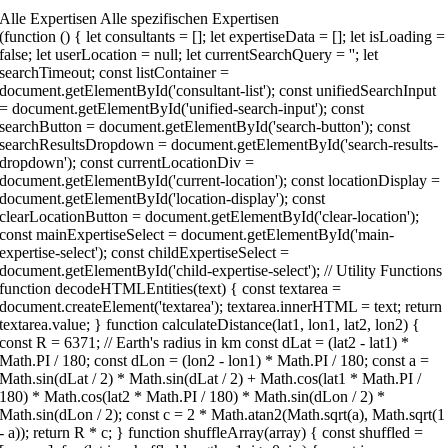
Alle Expertisen Alle spezifischen Expertisen
 () { let consultants = []; let expertiseData = []; let isLoading = false; let userLocation = null; let currentSearchQuery = ''; let searchTimeout; const listContainer = document.getElementById('consultant-list'); const unifiedSearchInput = document.getElementById('unified-search-input'); const searchButton = document.getElementById('search-button'); const searchResultsDropdown = document.getElementById('search-results-dropdown'); const currentLocationDiv = document.getElementById('current-location'); const locationDisplay = document.getElementById('location-display'); const clearLocationButton = document.getElementById('clear-location'); const mainExpertiseSelect = document.getElementById('main-expertise-select'); const childExpertiseSelect = document.getElementById('child-expertise-select'); // Utility Functions function decodeHTMLEntities(text) { const textarea = document.createElement('textarea'); textarea.innerHTML = text; return textarea.value; } function calculateDistance(lat1, lon1, lat2, lon2) { const R = 6371; // Earth's radius in km const dLat = (lat2 - lat1) * Math.PI / 180; const dLon = (lon2 - lon1) * Math.PI / 180; const a = Math.sin(dLat / 2) * Math.sin(dLat / 2) + Math.cos(lat1 * Math.PI / 180) * Math.cos(lat2 * Math.PI / 180) * Math.sin(dLon / 2) * Math.sin(dLon / 2); const c = 2 * Math.atan2(Math.sqrt(a), Math.sqrt(1 - a)); return R * c; } function shuffleArray(array) { const shuffled = [...array]; for (let i = shuffled.length - 1; i > 0; i--) { const j = Math.floor(Math.random() * (i + 1)); [shuffled[i], shuffled[j]] = [shuffled[j], shuffled[i]]; } return shuffled; } function getExpertiseNames(expertiseIds) { return expertiseIds .map(id => expertiseData.find(exp => exp.id === id)) .filter(exp => exp) .map(exp => decodeHTMLEntities(exp.name)); } // Search & Location Functions async function searchLocation(query) { try { const response = await fetch(`https://nominatim.openstreetmap.org/search?format=json&q=${encodeURIComponent(query)}&countrycodes=de&limit=10`); const data = await response.json(); const cityTypes = ['city', 'town', 'village', 'municipality', 'administrative']; return data.filter(location => { return cityTypes.includes(location.type) || cityTypes.includes(location.class) || (location.addresstype && ['city', 'town', 'village', 'municipality'].includes(location.addresstype)); }).slice(0, 5); } catch (error) { console.error('Error searching location:', error); return []; } } async function performUnifiedSearch(query) { if (!query || query.length { return c.name.toLowerCase().includes(query.toLowerCase()) || c.city.toLowerCase().includes(query.toLowerCase()) || c.address.toLowerCase().includes(query.toLowerCase()); }).slice(0, 3); consultantMatches.forEach(c => { results.push({ type: 'consultant', data: c, name: c.name, details: `${c.city}${c.address ? ', ' + c.address : ''}` }); }); if (query.length >= 3) { try { const locations = await searchLocation(query); locations.slice(0, 3).forEach(location => { const parts = location.display_name.split(','); const cityName = parts[0] + (parts[1] ? ', ' + parts[1].trim() : ''); results.push({ type: 'location', data: location, name: cityName, details: location.display_name }); }); } catch (error) { console.error('Error searching locations:', error); } } renderSearchResults(results); } function renderSearchResults(results) { searchResultsDropdown.innerHTML = ''; if (results.length === 0) { searchResultsDropdown.style.display = 'none'; return; } results.forEach(result => { const item = document.createElement('div'); item.className = 'search-result-item'; if (result.type === 'consultant') { // Create image element for consultant const imgElement = document.createElement('img'); imgElement.src = result.data.image; imgElement.alt = result.data.name; imgElement.style.width = '40px'; imgElement.style.height = '40px'; imgElement.style.borderRadius = '4px'; imgElement.style.objectFit = 'cover'; imgElement.style.flexShrink = '0'; imgElement.onerror = function () { this.src = `https://via.placeholder.com/40x40/1d4b73/ffffff?text=${encodeURIComponent(result.data.name.charAt(0))}`; }; item.appendChild(imgElement); } else { // Keep location icon for locations const typeTag = document.createElement('div'); typeTag.className = `search-result-type ${result.type}`; typeTag.textContent = '📍'; item.appendChild(typeTag); } const content = document.createElement('div'); content.className = 'search-result-content'; const name = document.createElement('div'); name.className = 'search-result-name'; name.textContent = result.name; const details = document.createElement('div'); details.className = 'search-result-details'; details.textContent = result.details; content.appendChild(name); content.appendChild(details); item.appendChild(content); item.onclick = () => selectSearchResult(result); searchResultsDropdown.appendChild(item); }); searchResultsDropdown.style.display = 'block'; } function selectSearchResult(result) { if (result.type === 'consultant') { currentSearchQuery = result.name; unifiedSearchInput.value = result.name; searchResultsDropdown.style.display = 'none'; renderList(result.name); } else if (result.type === 'location') { selectLocation(result.data); unifiedSearchInput.value = ''; searchResultsDropdown.style.display = 'none'; } } function selectLocation(location) { userLocation = { lat: parseFloat(location.lat), lng: parseFloat(location.lon), display_name: location.display_name }; const parts = location.display_name.split(','); const cityName = parts[0] + (parts[1] ? ', ' + parts[1].trim() : ''); locationDisplay.textContent = cityName; currentLocationDiv.style.display = 'flex'; currentSearchQuery = ''; updateDistances(); } function clearLocation() { userLocation = null; currentLocationDiv.style.display = 'none'; consultants.forEach(c => c.distance = null); renderList(currentSearchQuery); } // Data & Rendering Functions async function fetchConsultants() { if (isLoading) return; isLoading = true; showLoading(); try { const response = await fetch('https://bsc-gmbh.com/wp-json/wp/v2/berater?per_page=100'); if (!response.ok) throw new Error(`HTTP error! status: ${response.status}`); const data = await response.json(); consultants = data.map(c => ({ name: c.title.rendered, image: c.yoast_head_json?.og_image?.[0]?.url || `https://via.placeholder.com/150x150/1d4b73/ffffff?text=${encodeURIComponent(c.title.rendered.charAt(0))}`, link: c.link, id: c.id, address: c.acf?.['berater-anschrift'] || '', city: c.acf?.['berater-ort'] || '', subtitle: c.acf?.['experte_fuer'] || 'BSC | Die Finanzberater', latitude: c.acf?.openstreetmap?.lat || null, longitude: c.acf?.openstreetmap?.lng || null, expertise: (c.expertise || []).map(id => parseInt(id)).filter(id => !isNaN(id)), distance: null })); // Randomize the order of consultants on initial load consultants = shuffleArray(consultants); renderList(); } catch (error) { console.error('Fehler beim Laden der Berater:', error); showError('Fehler beim Laden der Berater. Bitte versuchen Sie es später erneut.');