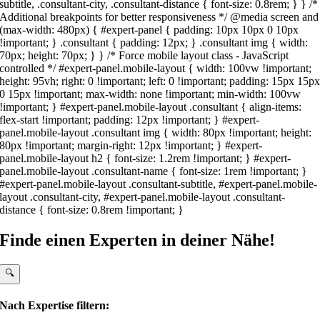
subtitle, .consultant-city, .consultant-distance { font-size: 0.8rem; } } /*
Additional breakpoints for better responsiveness */ @media screen and
(max-width: 480px) { #expert-panel { padding: 10px 10px 0 10px
!important; } .consultant { padding: 12px; } .consultant img { width:
70px; height: 70px; } } /* Force mobile layout class - JavaScript
controlled */ #expert-panel.mobile-layout { width: 100vw !important;
height: 95vh; right: 0 !important; left: 0 !important; padding: 15px 15p
0 15px !important; max-width: none !important; min-width: 100vw
!important; } #expert-panel.mobile-layout .consultant { align-items:
flex-start !important; padding: 12px !important; } #expert-
panel.mobile-layout .consultant img { width: 80px !important; height:
80px !important; margin-right: 12px !important; } #expert-
panel.mobile-layout h2 { font-size: 1.2rem !important; } #expert-
panel.mobile-layout .consultant-name { font-size: 1rem !important; }
#expert-panel.mobile-layout .consultant-subtitle, #expert-panel.mobile-
layout .consultant-city, #expert-panel.mobile-layout .consultant-
distance { font-size: 0.8rem !important; }
Finde einen Experten in deiner Nähe!
🔍
Nach Expertise filtern: