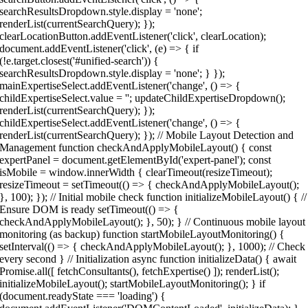
searchResultsDropdown.style.display = 'none';
renderList(currentSearchQuery); });
clearLocationButton.addEventListener('click', clearLocation);
document.addEventListener('click', (e) => { if
(!e.target.closest('#unified-search')) {
searchResultsDropdown.style.display = 'none'; } });
mainExpertiseSelect.addEventListener('change', () => {
childExpertiseSelect.value = ''; updateChildExpertiseDropdown();
renderList(currentSearchQuery); });
childExpertiseSelect.addEventListener('change', () => {
renderList(currentSearchQuery); }); // Mobile Layout Detection and
Management function checkAndApplyMobileLayout() { const
expertPanel = document.getElementById('expert-panel'); const
isMobile = window.innerWidth { clearTimeout(resizeTimeout);
resizeTimeout = setTimeout(() => { checkAndApplyMobileLayout();
}, 100); }); // Initial mobile check function initializeMobileLayout() { //
Ensure DOM is ready setTimeout(() => {
checkAndApplyMobileLayout(); }, 50); } // Continuous mobile layout
monitoring (as backup) function startMobileLayoutMonitoring() {
setInterval(() => { checkAndApplyMobileLayout(); }, 1000); // Check
every second } // Initialization async function initializeData() { await
Promise.all([ fetchConsultants(), fetchExpertise() ]); renderList();
initializeMobileLayout(); startMobileLayoutMonitoring(); } if
(document.readyState === 'loading') {