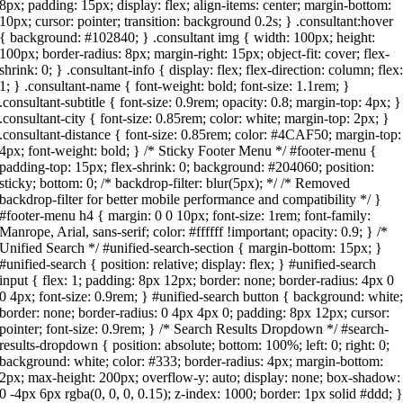
8px; padding: 15px; display: flex; align-items: center; margin-bottom:
10px; cursor: pointer; transition: background 0.2s; } .consultant:hover
{ background: #102840; } .consultant img { width: 100px; height:
100px; border-radius: 8px; margin-right: 15px; object-fit: cover; flex-
shrink: 0; } .consultant-info { display: flex; flex-direction: column; flex
1; } .consultant-name { font-weight: bold; font-size: 1.1rem; }
.consultant-subtitle { font-size: 0.9rem; opacity: 0.8; margin-top: 4px; }
.consultant-city { font-size: 0.85rem; color: white; margin-top: 2px; }
.consultant-distance { font-size: 0.85rem; color: #4CAF50; margin-top:
4px; font-weight: bold; } /* Sticky Footer Menu */ #footer-menu {
padding-top: 15px; flex-shrink: 0; background: #204060; position:
sticky; bottom: 0; /* backdrop-filter: blur(5px); */ /* Removed
backdrop-filter for better mobile performance and compatibility */ }
#footer-menu h4 { margin: 0 0 10px; font-size: 1rem; font-family:
Manrope, Arial, sans-serif; color: #ffffff !important; opacity: 0.9; } /*
Unified Search */ #unified-search-section { margin-bottom: 15px; }
#unified-search { position: relative; display: flex; } #unified-search
input { flex: 1; padding: 8px 12px; border: none; border-radius: 4px 0
0 4px; font-size: 0.9rem; } #unified-search button { background: white
border: none; border-radius: 0 4px 4px 0; padding: 8px 12px; cursor:
pointer; font-size: 0.9rem; } /* Search Results Dropdown */ #search-
results-dropdown { position: absolute; bottom: 100%; left: 0; right: 0;
background: white; color: #333; border-radius: 4px; margin-bottom:
2px; max-height: 200px; overflow-y: auto; display: none; box-shadow:
0 -4px 6px rgba(0, 0, 0, 0.15); z-index: 1000; border: 1px solid #ddd; 