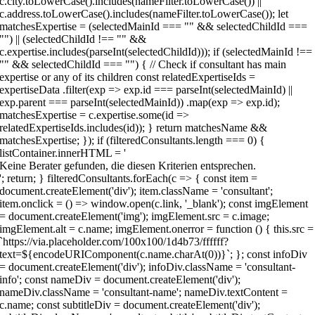
Keine Berater gefunden, die diesen Kriterien entsprechen.
'; return; } filteredConsultants.forEach(c => { const item =
document.createElement('div'); item.className = 'consultant';
item.onclick = () => window.open(c.link, '_blank'); const imgElement
= document.createElement('img'); imgElement.src = c.image;
imgElement.alt = c.name; imgElement.onerror = function () { this.src =
`https://via.placeholder.com/100x100/1d4b73/ffffff?
text=${encodeURIComponent(c.name.charAt(0))}`; }; const infoDiv
= document.createElement('div'); infoDiv.className = 'consultant-
info'; const nameDiv = document.createElement('div');
nameDiv.className = 'consultant-name'; nameDiv.textContent =
c.name; const subtitleDiv = document.createElement('div');