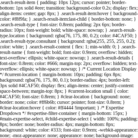
.search-result-item { padding: 10px 12px; cursor: pointer; border-
bottom: 1px solid #eee; transition: background-color 0.2s; display: flex;
align-items: center; gap: 8px; } .search-result-item:hover { background
color: #f8f9fa; } .search-result-item:last-child { border-bottom: none; }
.search-result-type { font-size: 0.8rem; padding: 2px 6px; border-
radius: 10px; font-weight: bold; white-space: nowrap; } .search-result-
type.location { background: rgba(76, 175, 80, 0.2); color: #4CAF50; }
.search-result-type.consultant { background: rgba(255, 255, 255, 0.2);
color: white; } .search-result-content { flex: 1; min-width: 0; } .search-
result-name { font-weight: bold; font-size: 0.9rem; overflow: hidden;
text-overflow: ellipsis; white-space: nowrap; } .search-result-details {
font-size: 0.8rem; color: #666; margin-top: 2px; overflow: hidden; text-
overflow: ellipsis; white-space: nowrap; } /* Current Location Display
*/ #current-location { margin-bottom: 10px; padding: 6px 8px;
background: rgba(76, 175, 80, 0.1); border-radius: 4px; border-left:
3px solid #4CAF50; display: flex; align-items: center; justify-content:
space-between; margin-top: 8px; } #current-location small { color:
#4CAF50; font-size: 0.8rem; } #clear-location { background: none;
border: none; color: #ff6b6b; cursor: pointer; font-size: 0.8rem; }
#clear-location:hover { color: #ff4444 !important; } /* Expertise
Dropdown */ #expertise-filter-container { margin-bottom: 15px; }
#main-expertise-select, #child-expertise-select { width: 100%; padding:
8px; border: none; border-radius: 4px; margin-bottom: 8px;
background: white; color: #333; font-size: 0.9rem; -webkit-appearance:
none; -moz-appearance: none; appearance: none; background-image: