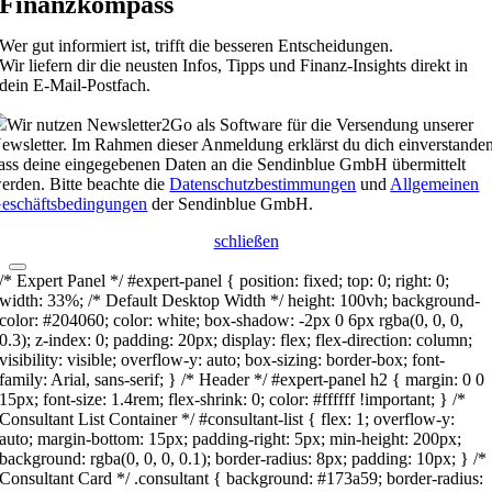
Finanzkompass
Wer gut informiert ist, trifft die besseren Entscheidungen.
Wir liefern dir die neusten Infos, Tipps und Finanz-Insights direkt in
dein E-Mail-Postfach.
Wir nutzen Newsletter2Go als Software für die Versendung unserer
ewsletter. Im Rahmen dieser Anmeldung erklärst du dich einverstanden
ass deine eingegebenen Daten an die Sendinblue GmbH übermittelt
erden. Bitte beachte die
Datenschutzbestimmungen
und
Allgemeinen
eschäftsbedingungen
der Sendinblue GmbH.
schließen
/* Expert Panel */ #expert-panel { position: fixed; top: 0; right: 0;
width: 33%; /* Default Desktop Width */ height: 100vh; background-
color: #204060; color: white; box-shadow: -2px 0 6px rgba(0, 0, 0,
0.3); z-index: 0; padding: 20px; display: flex; flex-direction: column;
visibility: visible; overflow-y: auto; box-sizing: border-box; font-
family: Arial, sans-serif; } /* Header */ #expert-panel h2 { margin: 0 0
15px; font-size: 1.4rem; flex-shrink: 0; color: #ffffff !important; } /*
Consultant List Container */ #consultant-list { flex: 1; overflow-y:
auto; margin-bottom: 15px; padding-right: 5px; min-height: 200px;
background: rgba(0, 0, 0, 0.1); border-radius: 8px; padding: 10px; } /*
Consultant Card */ .consultant { background: #173a59; border-radius: