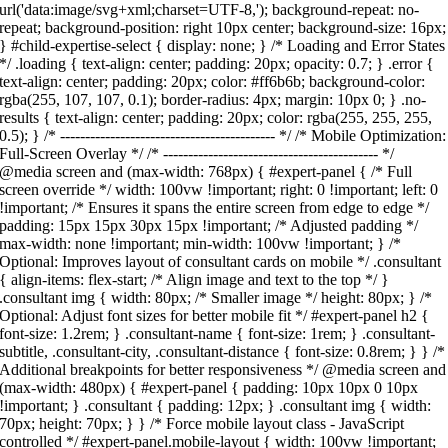
url('data:image/svg+xml;charset=UTF-8,'); background-repeat: no-
repeat; background-position: right 10px center; background-size: 16px;
} #child-expertise-select { display: none; } /* Loading and Error States
*/ .loading { text-align: center; padding: 20px; opacity: 0.7; } .error {
text-align: center; padding: 20px; color: #ff6b6b; background-color:
rgba(255, 107, 107, 0.1); border-radius: 4px; margin: 10px 0; } .no-
results { text-align: center; padding: 20px; color: rgba(255, 255, 255,
0.5); } /* ------------------------------------------- */ /* Mobile Optimization:
Full-Screen Overlay */ /* ------------------------------------------- */
@media screen and (max-width: 768px) { #expert-panel { /* Full
screen override */ width: 100vw !important; right: 0 !important; left: 0
!important; /* Ensures it spans the entire screen from edge to edge */
padding: 15px 15px 30px 15px !important; /* Adjusted padding */
max-width: none !important; min-width: 100vw !important; } /*
Optional: Improves layout of consultant cards on mobile */ .consultant
{ align-items: flex-start; /* Align image and text to the top */ }
.consultant img { width: 80px; /* Smaller image */ height: 80px; } /*
Optional: Adjust font sizes for better mobile fit */ #expert-panel h2 {
font-size: 1.2rem; } .consultant-name { font-size: 1rem; } .consultant-
subtitle, .consultant-city, .consultant-distance { font-size: 0.8rem; } } /*
Additional breakpoints for better responsiveness */ @media screen and
(max-width: 480px) { #expert-panel { padding: 10px 10px 0 10px
!important; } .consultant { padding: 12px; } .consultant img { width:
70px; height: 70px; } } /* Force mobile layout class - JavaScript
controlled */ #expert-panel.mobile-layout { width: 100vw !important;