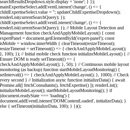
searchResultsDropdown.style.display = 'none'; } });
mainExpertiseSelect.addEventListener('change', () => {
childExpertiseSelect.value = ''; updateChildExpertiseDropdown();
renderList(currentSearchQuery); });
childExpertiseSelect.addEventListener('change', () => {
renderList(currentSearchQuery); }); // Mobile Layout Detection and
Management function checkAndApplyMobileLayout() { const
expertPanel = document.getElementById('expert-panel'); const
isMobile = window.innerWidth { clearTimeout(resizeTimeout);
resizeTimeout = setTimeout(() => { checkAndApplyMobileLayout();
}, 100); }); // Initial mobile check function initializeMobileLayout() { //
Ensure DOM is ready setTimeout(() => {
checkAndApplyMobileLayout(); }, 50); } // Continuous mobile layout
monitoring (as backup) function startMobileLayoutMonitoring() {
setInterval(() => { checkAndApplyMobileLayout(); }, 1000); // Check
every second } // Initialization async function initializeData() { await
Promise.all([ fetchConsultants(), fetchExpertise() ]); renderList();
initializeMobileLayout(); startMobileLayoutMonitoring(); } if
(document.readyState === 'loading') {
document.addEventListener('DOMContentLoaded', initializeData); }
else { setTimeout(initializeData, 100); } })();