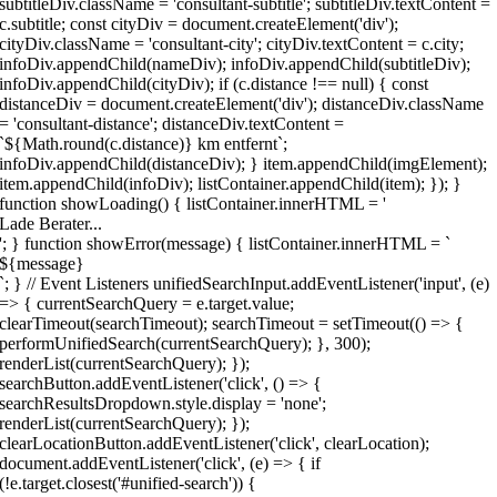
subtitleDiv.className = 'consultant-subtitle'; subtitleDiv.textContent =
c.subtitle; const cityDiv = document.createElement('div');
cityDiv.className = 'consultant-city'; cityDiv.textContent = c.city;
infoDiv.appendChild(nameDiv); infoDiv.appendChild(subtitleDiv);
infoDiv.appendChild(cityDiv); if (c.distance !== null) { const
distanceDiv = document.createElement('div'); distanceDiv.className
= 'consultant-distance'; distanceDiv.textContent =
`${Math.round(c.distance)} km entfernt`;
infoDiv.appendChild(distanceDiv); } item.appendChild(imgElement);
item.appendChild(infoDiv); listContainer.appendChild(item); }); }
function showLoading() { listContainer.innerHTML = '
Lade Berater...
'; } function showError(message) { listContainer.innerHTML = `
${message}
`; } // Event Listeners unifiedSearchInput.addEventListener('input', (e)
=> { currentSearchQuery = e.target.value;
clearTimeout(searchTimeout); searchTimeout = setTimeout(() => {
performUnifiedSearch(currentSearchQuery); }, 300);
renderList(currentSearchQuery); });
searchButton.addEventListener('click', () => {
searchResultsDropdown.style.display = 'none';
renderList(currentSearchQuery); });
clearLocationButton.addEventListener('click', clearLocation);
document.addEventListener('click', (e) => { if
(!e.target.closest('#unified-search')) {