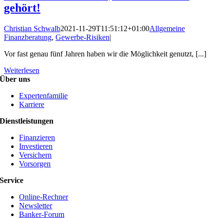
gehört!
Christian Schwalb
2021-11-29T11:51:12+01:00
Allgemeine
Finanzberatung
,
Gewerbe-Risiken
|
Vor fast genau fünf Jahren haben wir die Möglichkeit genutzt, [...]
Weiterlesen
Über uns
Expertenfamilie
Karriere
Dienstleistungen
Finanzieren
Investieren
Versichern
Vorsorgen
Service
Online-Rechner
Newsletter
Banker-Forum