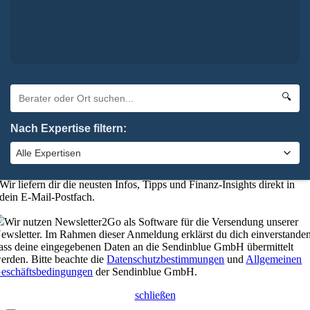
Oha. Da hat etwas nicht geklappt. Bitte probiere es noch einmal.
×
Absenden
elbstverständlich kannst du uns auch anrufen:
0 92 61 / 96 28 6-0
🔍
schließen
Nach Expertise filtern:
Bleibe up-to-date mit unserem
Finanzkompass
Wer gut informiert ist, trifft die besseren Entscheidungen.
Wir liefern dir die neusten Infos, Tipps und Finanz-Insights direkt in
dein E-Mail-Postfach.
Wir nutzen Newsletter2Go als Software für die Versendung unserer
ewsletter. Im Rahmen dieser Anmeldung erklärst du dich einverstanden
ass deine eingegebenen Daten an die Sendinblue GmbH übermittelt
erden. Bitte beachte die
Datenschutzbestimmungen
und
Allgemeinen
eschäftsbedingungen
der Sendinblue GmbH.
schließen