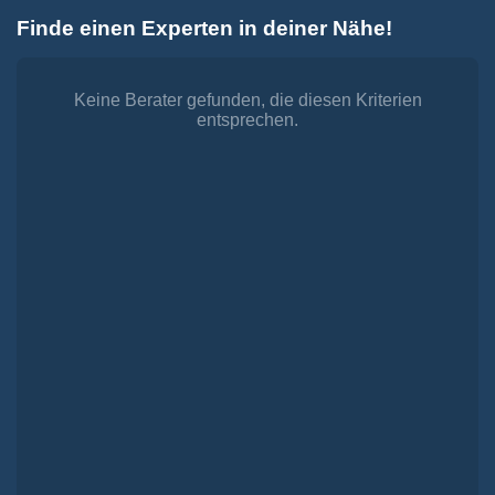
Zum
Finde einen Experten in deiner Nähe!
Inhalt
Toggle
springen
Navigation
Dienstleistungen
Finanzieren.
Keine Berater gefunden, die diesen Kriterien
entsprechen.
shop
Passende Finanzierungen für deine Lebensträume
Investieren.
shop
Strategisch investieren, Vermögen gezielt aufbauen
Versichern.