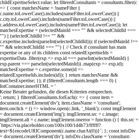
Keine Berater gefunden, die diesen Kriterien entsprechen.
'; return; } filteredConsultants.forEach(c => { const item =
document.createElement('div'); item.className = 'consultant';
item.onclick = () => window.open(c.link, '_blank'); const imgElement
= document.createElement('img'); imgElement.src = c.image;
imgElement.alt = c.name; imgElement.onerror = function () { this.src =
`https://via.placeholder.com/100x100/1d4b73/ffffff?
text=${encodeURIComponent(c.name.charAt(0))}`; }; const infoDiv
= document.createElement('div'); infoDiv.className = 'consultant-