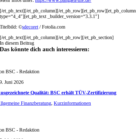
Mehr Infos unter:
https://www.pangaea-life.de/
[/et_pb_text][/et_pb_column][/et_pb_row][et_pb_row][et_pb_column
type=“4_4″][et_pb_text _builder_version=“3.3.1″]
Titelbild: ©
sdecoret
/ Fotolia.com
[/et_pb_text][/et_pb_column][/et_pb_row][/et_pb_section]
In diesem Beitrag
Das könnte dich auch interessieren:
on BSC - Redaktion
9. Juni 2026
usgezeichnete Qualität: BSC erhält TÜV-Zertifizierung
llgemeine Finanzberatung
,
Kurzinformationen
on BSC - Redaktion