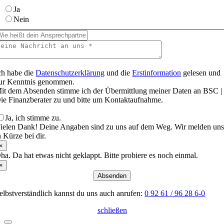
Ja
Nein
ch habe die
Datenschutzerklärung
und die
Erstinformation
gelesen und
ur Kenntnis genommen.
it dem Absenden stimme ich der Übermittlung meiner Daten an BSC |
ie Finanzberater zu und bitte um Kontaktaufnahme.
Ja, ich stimme zu.
ielen Dank! Deine Angaben sind zu uns auf dem Weg. Wir melden un
n Kürze bei dir.
×
ha. Da hat etwas nicht geklappt. Bitte probiere es noch einmal.
×
Absenden
elbstverständlich kannst du uns auch anrufen:
0 92 61 / 96 28 6-0
schließen