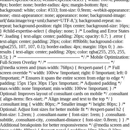
8px; border: none; border-radius: 4px; margin-bottom: 8px;
background: white; color: #333; font-size: 0.9rem; -webkit-appearance:
none; -moz-appearance: none; appearance: none; background-image:
url('data:image/svg+xml;charset=UTF-8,'); background-repeat: no-
repeat; background-position: right 10px center; background-size: 16px;
} #child-expertise-select { display: none; } /* Loading and Error States
*/ .loading { text-align: center; padding: 20px; opacity: 0.7; } .error {
text-align: center; padding: 20px; color: #ff6b6b; background-color:
rgba(255, 107, 107, 0.1); border-radius: 4px; margin: 10px 0; } .no-
results { text-align: center; padding: 20px; color: rgba(255, 255, 255,
0.5); } /* ------------------------------------------- */ /* Mobile Optimization:
Full-Screen Overlay */ /* ------------------------------------------- */
@media screen and (max-width: 768px) { #expert-panel { /* Full
screen override */ width: 100vw !important; right: 0 !important; left: 0
!important; /* Ensures it spans the entire screen from edge to edge */
padding: 15px 15px 30px 15px !important; /* Adjusted padding */
max-width: none !important; min-width: 100vw !important; } /*
Optional: Improves layout of consultant cards on mobile */ .consultant
{ align-items: flex-start; /* Align image and text to the top */ }
.consultant img { width: 80px; /* Smaller image */ height: 80px; } /*
Optional: Adjust font sizes for better mobile fit */ #expert-panel h2 {
font-size: 1.2rem; } .consultant-name { font-size: 1rem; } .consultant-
subtitle, .consultant-city, .consultant-distance { font-size: 0.8rem; } } /*
Additional breakpoints for better responsiveness */ @media screen and