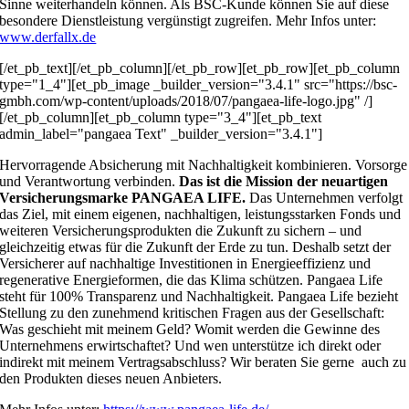
Sinne weiterhandeln können. Als BSC-Kunde können Sie auf diese
besondere Dienstleistung vergünstigt zugreifen. Mehr Infos unter:
www.derfallx.de
[/et_pb_text][/et_pb_column][/et_pb_row][et_pb_row][et_pb_column
type="1_4"][et_pb_image _builder_version="3.4.1" src="https://bsc-
gmbh.com/wp-content/uploads/2018/07/pangaea-life-logo.jpg" /]
[/et_pb_column][et_pb_column type="3_4"][et_pb_text
admin_label="pangaea Text" _builder_version="3.4.1"]
Hervorragende Absicherung mit Nachhaltigkeit kombinieren. Vorsorge
und Verantwortung verbinden.
Das ist die Mission der neuartigen
Versicherungsmarke PANGAEA LIFE.
Das Unternehmen verfolgt
das Ziel, mit einem eigenen, nachhaltigen, leistungsstarken Fonds und
weiteren Versicherungsprodukten die Zukunft zu sichern – und
gleichzeitig etwas für die Zukunft der Erde zu tun. Deshalb setzt der
Versicherer auf nachhaltige Investitionen in Energieeffizienz und
regenerative Energieformen, die das Klima schützen. Pangaea Life
steht für 100% Transparenz und Nachhaltigkeit. Pangaea Life bezieht
Stellung zu den zunehmend kritischen Fragen aus der Gesellschaft:
Was geschieht mit meinem Geld? Womit werden die Gewinne des
Unternehmens erwirtschaftet? Und wen unterstütze ich direkt oder
indirekt mit meinem Vertragsabschluss? Wir beraten Sie gerne auch zu
den Produkten dieses neuen Anbieters.