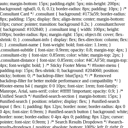
auto; margin-bottom: 15px; padding-right: 5px; min-height: 200px;
background: rgba(0, 0, 0, 0.1); border-radius: 8px; padding: 10px; } /*
Consultant Card */ .consultant { background: #173a59; border-radius:
8px; padding: 15px; display: flex; align-items: center; margin-bottom:
10px; cursor: pointer; transition: background 0.2s; } .consultant:hover
{ background: #102840; } .consultant img { width: 100px; height:
100px; border-radius: 8px; margin-right: 15px; object-fit: cover; flex-
shrink: 0; } .consultant-info { display: flex; flex-direction: column; flex
1; } .consultant-name { font-weight: bold; font-size: 1.1rem; }
.consultant-subtitle { font-size: 0.9rem; opacity: 0.8; margin-top: 4px; }
.consultant-city { font-size: 0.85rem; color: white; margin-top: 2px; }
.consultant-distance { font-size: 0.85rem; color: #4CAF50; margin-top:
4px; font-weight: bold; } /* Sticky Footer Menu */ #footer-menu {
padding-top: 15px; flex-shrink: 0; background: #204060; position:
sticky; bottom: 0; /* backdrop-filter: blur(5px); */ /* Removed
backdrop-filter for better mobile performance and compatibility */ }
#footer-menu h4 { margin: 0 0 10px; font-size: 1rem; font-family:
Manrope, Arial, sans-serif; color: #ffffff !important; opacity: 0.9; } /*
Unified Search */ #unified-search-section { margin-bottom: 15px; }
#unified-search { position: relative; display: flex; } #unified-search
input { flex: 1; padding: 8px 12px; border: none; border-radius: 4px 0
0 4px; font-size: 0.9rem; } #unified-search button { background: white
border: none; border-radius: 0 4px 4px 0; padding: 8px 12px; cursor:
pointer; font-size: 0.9rem; } /* Search Results Dropdown */ #search-
results-dropdown { position: absolute; bottom: 100%; left: 0; right: 0;