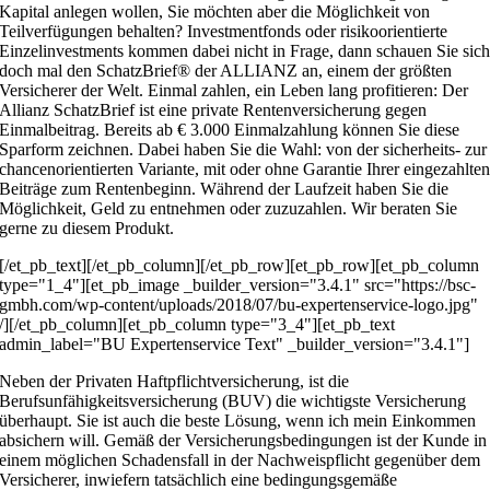
Kapital anlegen wollen, Sie möchten aber die Möglichkeit von
Teilverfügungen behalten? Investmentfonds oder risikoorientierte
Einzelinvestments kommen dabei nicht in Frage, dann schauen Sie sic
doch mal den SchatzBrief® der ALLIANZ an, einem der größten
Versicherer der Welt. Einmal zahlen, ein Leben lang profitieren: Der
Allianz SchatzBrief ist eine private Rentenversicherung gegen
Einmalbeitrag. Bereits ab € 3.000 Einmalzahlung können Sie diese
Sparform zeichnen. Dabei haben Sie die Wahl: von der sicherheits- zur
chancenorientierten Variante, mit oder ohne Garantie Ihrer eingezahlte
Beiträge zum Rentenbeginn. Während der Laufzeit haben Sie die
Möglichkeit, Geld zu entnehmen oder zuzuzahlen. Wir beraten Sie
gerne zu diesem Produkt.
[/et_pb_text][/et_pb_column][/et_pb_row][et_pb_row][et_pb_column
type="1_4"][et_pb_image _builder_version="3.4.1" src="https://bsc-
gmbh.com/wp-content/uploads/2018/07/bu-expertenservice-logo.jpg"
/][/et_pb_column][et_pb_column type="3_4"][et_pb_text
admin_label="BU Expertenservice Text" _builder_version="3.4.1"]
Neben der Privaten Haftpflichtversicherung, ist die
Berufsunfähigkeitsversicherung (BUV) die wichtigste Versicherung
überhaupt. Sie ist auch die beste Lösung, wenn ich mein Einkommen
absichern will. Gemäß der Versicherungsbedingungen ist der Kunde in
einem möglichen Schadensfall in der Nachweispflicht gegenüber dem
Versicherer, inwiefern tatsächlich eine bedingungsgemäße