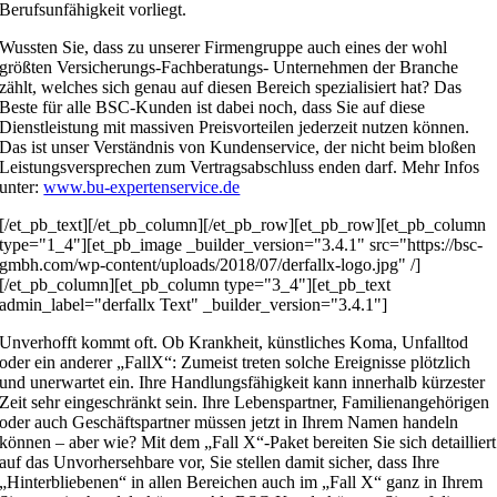
Berufsunfähigkeit vorliegt.
Wussten Sie, dass zu unserer Firmengruppe auch eines der wohl
größten Versicherungs-Fachberatungs- Unternehmen der Branche
zählt, welches sich genau auf diesen Bereich spezialisiert hat? Das
Beste für alle BSC-Kunden ist dabei noch, dass Sie auf diese
Dienstleistung mit massiven Preisvorteilen jederzeit nutzen können.
Das ist unser Verständnis von Kundenservice, der nicht beim bloßen
Leistungsversprechen zum Vertragsabschluss enden darf. Mehr Infos
unter:
www.bu-expertenservice.de
[/et_pb_text][/et_pb_column][/et_pb_row][et_pb_row][et_pb_column
type="1_4"][et_pb_image _builder_version="3.4.1" src="https://bsc-
gmbh.com/wp-content/uploads/2018/07/derfallx-logo.jpg" /]
[/et_pb_column][et_pb_column type="3_4"][et_pb_text
admin_label="derfallx Text" _builder_version="3.4.1"]
Unverhofft kommt oft. Ob Krankheit, künstliches Koma, Unfalltod
oder ein anderer „FallX“: Zumeist treten solche Ereignisse plötzlich
und unerwartet ein. Ihre Handlungsfähigkeit kann innerhalb kürzester
Zeit sehr eingeschränkt sein. Ihre Lebenspartner, Familienangehörigen
oder auch Geschäftspartner müssen jetzt in Ihrem Namen handeln
können – aber wie? Mit dem „Fall X“-Paket bereiten Sie sich detailliert
auf das Unvorhersehbare vor, Sie stellen damit sicher, dass Ihre
„Hinterbliebenen“ in allen Bereichen auch im „Fall X“ ganz in Ihrem