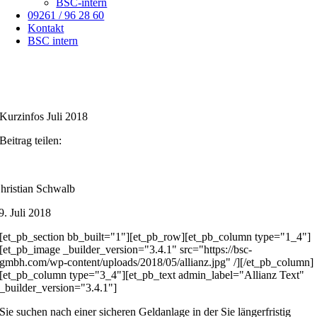
BSC-intern
09261 / 96 28 60
Kontakt
BSC intern
Kurzinfos Juli 2018
Beitrag teilen:
hristian Schwalb
9. Juli 2018
[et_pb_section bb_built="1"][et_pb_row][et_pb_column type="1_4"]
[et_pb_image _builder_version="3.4.1" src="https://bsc-
gmbh.com/wp-content/uploads/2018/05/allianz.jpg" /][/et_pb_column]
[et_pb_column type="3_4"][et_pb_text admin_label="Allianz Text"
_builder_version="3.4.1"]
Sie suchen nach einer sicheren Geldanlage in der Sie längerfristig