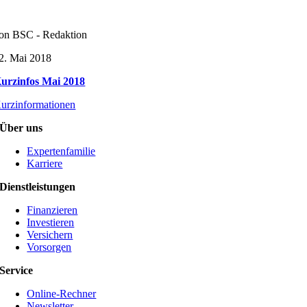
on BSC - Redaktion
2. Mai 2018
urzinfos Mai 2018
urzinformationen
Über uns
Expertenfamilie
Karriere
Dienstleistungen
Finanzieren
Investieren
Versichern
Vorsorgen
Service
Online-Rechner
Newsletter