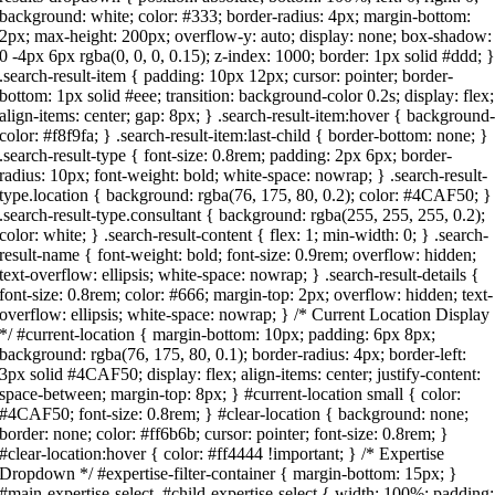
background: white; color: #333; border-radius: 4px; margin-bottom:
2px; max-height: 200px; overflow-y: auto; display: none; box-shadow:
0 -4px 6px rgba(0, 0, 0, 0.15); z-index: 1000; border: 1px solid #ddd; 
.search-result-item { padding: 10px 12px; cursor: pointer; border-
bottom: 1px solid #eee; transition: background-color 0.2s; display: flex;
align-items: center; gap: 8px; } .search-result-item:hover { background
color: #f8f9fa; } .search-result-item:last-child { border-bottom: none; }
.search-result-type { font-size: 0.8rem; padding: 2px 6px; border-
radius: 10px; font-weight: bold; white-space: nowrap; } .search-result-
type.location { background: rgba(76, 175, 80, 0.2); color: #4CAF50; }
.search-result-type.consultant { background: rgba(255, 255, 255, 0.2);
color: white; } .search-result-content { flex: 1; min-width: 0; } .search-
result-name { font-weight: bold; font-size: 0.9rem; overflow: hidden;
text-overflow: ellipsis; white-space: nowrap; } .search-result-details {
font-size: 0.8rem; color: #666; margin-top: 2px; overflow: hidden; text-
overflow: ellipsis; white-space: nowrap; } /* Current Location Display
*/ #current-location { margin-bottom: 10px; padding: 6px 8px;
background: rgba(76, 175, 80, 0.1); border-radius: 4px; border-left:
3px solid #4CAF50; display: flex; align-items: center; justify-content:
space-between; margin-top: 8px; } #current-location small { color:
#4CAF50; font-size: 0.8rem; } #clear-location { background: none;
border: none; color: #ff6b6b; cursor: pointer; font-size: 0.8rem; }
#clear-location:hover { color: #ff4444 !important; } /* Expertise
Dropdown */ #expertise-filter-container { margin-bottom: 15px; }
#main-expertise-select, #child-expertise-select { width: 100%; padding: