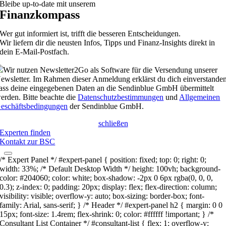
Bleibe up-to-date mit unserem
Finanzkompass
Wer gut informiert ist, trifft die besseren Entscheidungen.
Wir liefern dir die neusten Infos, Tipps und Finanz-Insights direkt in
dein E-Mail-Postfach.
Wir nutzen Newsletter2Go als Software für die Versendung unserer
ewsletter. Im Rahmen dieser Anmeldung erklärst du dich einverstanden
ass deine eingegebenen Daten an die Sendinblue GmbH übermittelt
erden. Bitte beachte die
Datenschutzbestimmungen
und
Allgemeinen
eschäftsbedingungen
der Sendinblue GmbH.
schließen
Experten finden
Kontakt zur BSC
/* Expert Panel */ #expert-panel { position: fixed; top: 0; right: 0;
width: 33%; /* Default Desktop Width */ height: 100vh; background-
color: #204060; color: white; box-shadow: -2px 0 6px rgba(0, 0, 0,
0.3); z-index: 0; padding: 20px; display: flex; flex-direction: column;
visibility: visible; overflow-y: auto; box-sizing: border-box; font-
family: Arial, sans-serif; } /* Header */ #expert-panel h2 { margin: 0 0
15px; font-size: 1.4rem; flex-shrink: 0; color: #ffffff !important; } /*
Consultant List Container */ #consultant-list { flex: 1; overflow-y: