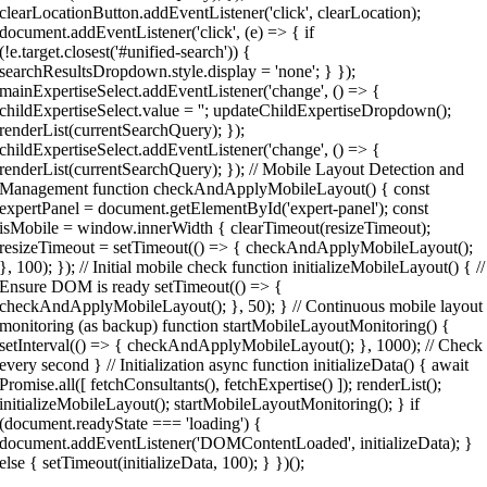
clearLocationButton.addEventListener('click', clearLocation);
document.addEventListener('click', (e) => { if
(!e.target.closest('#unified-search')) {
searchResultsDropdown.style.display = 'none'; } });
mainExpertiseSelect.addEventListener('change', () => {
childExpertiseSelect.value = ''; updateChildExpertiseDropdown();
renderList(currentSearchQuery); });
childExpertiseSelect.addEventListener('change', () => {
renderList(currentSearchQuery); }); // Mobile Layout Detection and
Management function checkAndApplyMobileLayout() { const
expertPanel = document.getElementById('expert-panel'); const
isMobile = window.innerWidth { clearTimeout(resizeTimeout);
resizeTimeout = setTimeout(() => { checkAndApplyMobileLayout();
}, 100); }); // Initial mobile check function initializeMobileLayout() { //
Ensure DOM is ready setTimeout(() => {
checkAndApplyMobileLayout(); }, 50); } // Continuous mobile layout
monitoring (as backup) function startMobileLayoutMonitoring() {
setInterval(() => { checkAndApplyMobileLayout(); }, 1000); // Check
every second } // Initialization async function initializeData() { await
Promise.all([ fetchConsultants(), fetchExpertise() ]); renderList();
initializeMobileLayout(); startMobileLayoutMonitoring(); } if
(document.readyState === 'loading') {
document.addEventListener('DOMContentLoaded', initializeData); }
else { setTimeout(initializeData, 100); } })();