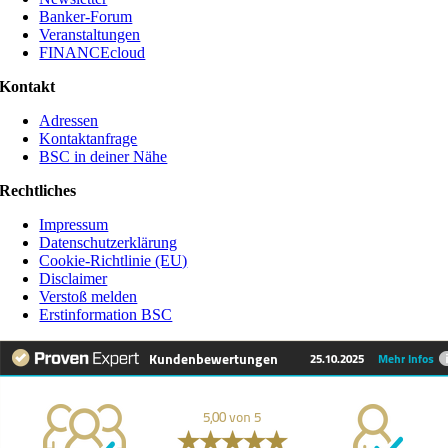
Banker-Forum
Veranstaltungen
FINANCEcloud
Kontakt
Adressen
Kontaktanfrage
BSC in deiner Nähe
Rechtliches
Impressum
Datenschutzerklärung
Cookie-Richtlinie (EU)
Disclaimer
Verstoß melden
Erstinformation BSC