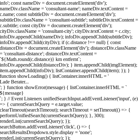
info'; const nameDiv = document.createElement('div');
nameDiv.className = 'consultant-name'; nameDiv.textContent =
c.name; const subtitleDiv = document.createElement('div');
subtitleDiv.className = 'consultant-subtitle'; subtitleDiv.textContent =
c.subtitle; const cityDiv = document.createElement('div');
cityDiv.className = 'consultant-city'; cityDiv.textContent = c.city;
infoDiv.appendChild(nameDiv); infoDiv.appendChild(subtitleDiv);
infoDiv.appendChild(cityDiv); if (c.distance !== null) { const
distanceDiv = document.createElement('div'); distanceDiv.className
= 'consultant-distance'; distanceDiv.textContent =
`${Math.round(c.distance)} km entfernt`;
infoDiv.appendChild(distanceDiv); } item.appendChild(imgElement);
item.appendChild(infoDiv); listContainer.appendChild(item); }); }
function showLoading() { listContainer.innerHTML = '
Lade Berater...
'; } function showError(message) { listContainer.innerHTML = `
${message}
`; } // Event Listeners unifiedSearchInput.addEventListener('input', (e)
=> { currentSearchQuery = e.target.value;
clearTimeout(searchTimeout); searchTimeout = setTimeout(() => {
performUnifiedSearch(currentSearchQuery); }, 300);
renderList(currentSearchQuery); });
searchButton.addEventListener('click', () => {
searchResultsDropdown.style.display = 'none';
renderList(currentSearchQuery); });