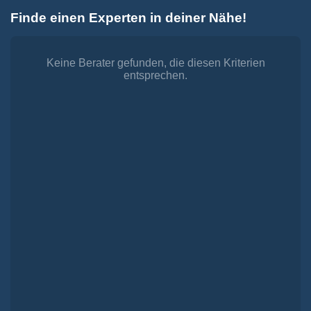
Zum
Finde einen Experten in deiner Nähe!
Inhalt
Toggle
springen
Navigation
Dienstleistungen
Finanzieren.
Keine Berater gefunden, die diesen Kriterien
entsprechen.
shop
Passende Finanzierungen für deine Lebensträume
Investieren.
shop
Strategisch investieren, Vermögen gezielt aufbauen
Versichern.