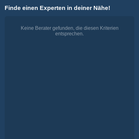
Zum
Finde einen Experten in deiner Nähe!
Inhalt
Toggle
springen
Navigation
Dienstleistungen
Finanzieren.
Keine Berater gefunden, die diesen Kriterien
entsprechen.
shop
Passende Finanzierungen für deine Lebensträume
Investieren.
shop
Strategisch investieren, Vermögen gezielt aufbauen
Versichern.