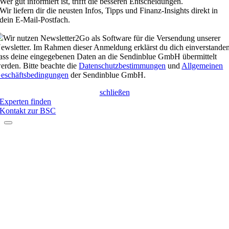
Wer gut informiert ist, trifft die besseren Entscheidungen.
Wir liefern dir die neusten Infos, Tipps und Finanz-Insights direkt in
dein E-Mail-Postfach.
Wir nutzen Newsletter2Go als Software für die Versendung unserer
ewsletter. Im Rahmen dieser Anmeldung erklärst du dich einverstanden
ass deine eingegebenen Daten an die Sendinblue GmbH übermittelt
erden. Bitte beachte die
Datenschutzbestimmungen
und
Allgemeinen
eschäftsbedingungen
der Sendinblue GmbH.
schließen
Experten finden
Kontakt zur BSC