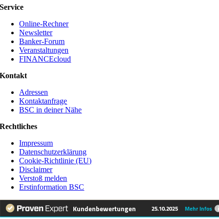
Service
Online-Rechner
Newsletter
Banker-Forum
Veranstaltungen
FINANCEcloud
Kontakt
Adressen
Kontaktanfrage
BSC in deiner Nähe
Rechtliches
Impressum
Datenschutzerklärung
Cookie-Richtlinie (EU)
Disclaimer
Verstoß melden
Erstinformation BSC