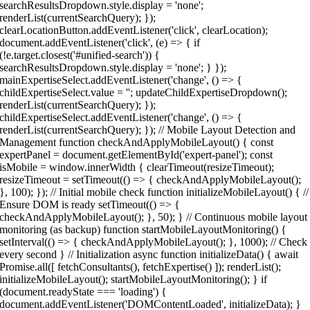
searchResultsDropdown.style.display = 'none';
renderList(currentSearchQuery); });
clearLocationButton.addEventListener('click', clearLocation);
document.addEventListener('click', (e) => { if
(!e.target.closest('#unified-search')) {
searchResultsDropdown.style.display = 'none'; } });
mainExpertiseSelect.addEventListener('change', () => {
childExpertiseSelect.value = ''; updateChildExpertiseDropdown();
renderList(currentSearchQuery); });
childExpertiseSelect.addEventListener('change', () => {
renderList(currentSearchQuery); }); // Mobile Layout Detection and
Management function checkAndApplyMobileLayout() { const
expertPanel = document.getElementById('expert-panel'); const
isMobile = window.innerWidth { clearTimeout(resizeTimeout);
resizeTimeout = setTimeout(() => { checkAndApplyMobileLayout();
}, 100); }); // Initial mobile check function initializeMobileLayout() { //
Ensure DOM is ready setTimeout(() => {
checkAndApplyMobileLayout(); }, 50); } // Continuous mobile layout
monitoring (as backup) function startMobileLayoutMonitoring() {
setInterval(() => { checkAndApplyMobileLayout(); }, 1000); // Check
every second } // Initialization async function initializeData() { await
Promise.all([ fetchConsultants(), fetchExpertise() ]); renderList();
initializeMobileLayout(); startMobileLayoutMonitoring(); } if
(document.readyState === 'loading') {
document.addEventListener('DOMContentLoaded', initializeData); }