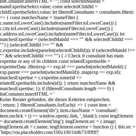
Keine Berater gefunden, die diesen Kriterien entsprechen.
'; return; } filteredConsultants.forEach(c => { const item =
document.createElement('div'); item.className = 'consultant';
item.onclick = () => window.open(c.link, '_blank'); const imgElement
= document.createElement('img'); imgElement.src = c.image;
imgElement.alt = c.name; imgElement.onerror = function () { this.src =
`https://via.placeholder.com/100x100/1d4b73/ffffff?