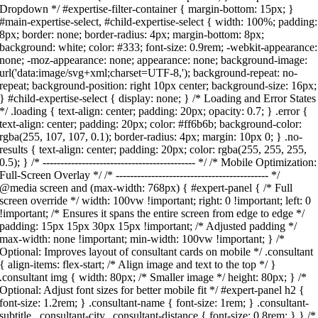
Dropdown */ #expertise-filter-container { margin-bottom: 15px; }
#main-expertise-select, #child-expertise-select { width: 100%; padding:
8px; border: none; border-radius: 4px; margin-bottom: 8px;
background: white; color: #333; font-size: 0.9rem; -webkit-appearance:
none; -moz-appearance: none; appearance: none; background-image:
url('data:image/svg+xml;charset=UTF-8,'); background-repeat: no-
repeat; background-position: right 10px center; background-size: 16px;
} #child-expertise-select { display: none; } /* Loading and Error States
*/ .loading { text-align: center; padding: 20px; opacity: 0.7; } .error {
text-align: center; padding: 20px; color: #ff6b6b; background-color:
rgba(255, 107, 107, 0.1); border-radius: 4px; margin: 10px 0; } .no-
results { text-align: center; padding: 20px; color: rgba(255, 255, 255,
0.5); } /* ------------------------------------------- */ /* Mobile Optimization:
Full-Screen Overlay */ /* ------------------------------------------- */
@media screen and (max-width: 768px) { #expert-panel { /* Full
screen override */ width: 100vw !important; right: 0 !important; left: 0
!important; /* Ensures it spans the entire screen from edge to edge */
padding: 15px 15px 30px 15px !important; /* Adjusted padding */
max-width: none !important; min-width: 100vw !important; } /*
Optional: Improves layout of consultant cards on mobile */ .consultant
{ align-items: flex-start; /* Align image and text to the top */ }
.consultant img { width: 80px; /* Smaller image */ height: 80px; } /*
Optional: Adjust font sizes for better mobile fit */ #expert-panel h2 {
font-size: 1.2rem; } .consultant-name { font-size: 1rem; } .consultant-
subtitle, .consultant-city, .consultant-distance { font-size: 0.8rem; } } /*