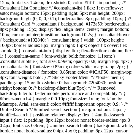
15px; font-size: 1.4rem; flex-shrink: 0; color: #ffffff !important; } /*
Consultant List Container */ #consultant-list { flex: 1; overflow-y:
auto; margin-bottom: 15px; padding-right: 5px; min-height: 200px;
background: rgba(0, 0, 0, 0.1); border-radius: 8px; padding: 10px; } /*
Consultant Card */ .consultant { background: #173a59; border-radius:
8px; padding: 15px; display: flex; align-items: center; margin-bottom:
10px; cursor: pointer; transition: background 0.2s; } .consultant:hover
{ background: #102840; } .consultant img { width: 100px; height:
100px; border-radius: 8px; margin-right: 15px; object-fit: cover; flex-
shrink: 0; } .consultant-info { display: flex; flex-direction: column; flex
1; } .consultant-name { font-weight: bold; font-size: 1.1rem; }
.consultant-subtitle { font-size: 0.9rem; opacity: 0.8; margin-top: 4px; }
.consultant-city { font-size: 0.85rem; color: white; margin-top: 2px; }
.consultant-distance { font-size: 0.85rem; color: #4CAF50; margin-top:
4px; font-weight: bold; } /* Sticky Footer Menu */ #footer-menu {
padding-top: 15px; flex-shrink: 0; background: #204060; position:
sticky; bottom: 0; /* backdrop-filter: blur(5px); */ /* Removed
backdrop-filter for better mobile performance and compatibility */ }
#footer-menu h4 { margin: 0 0 10px; font-size: 1rem; font-family:
Manrope, Arial, sans-serif; color: #ffffff !important; opacity: 0.9; } /*
Unified Search */ #unified-search-section { margin-bottom: 15px; }
#unified-search { position: relative; display: flex; } #unified-search
input { flex: 1; padding: 8px 12px; border: none; border-radius: 4px 0
0 4px; font-size: 0.9rem; } #unified-search button { background: white
border: none; border-radius: 0 4px 4px 0; padding: 8px 12px; cursor: