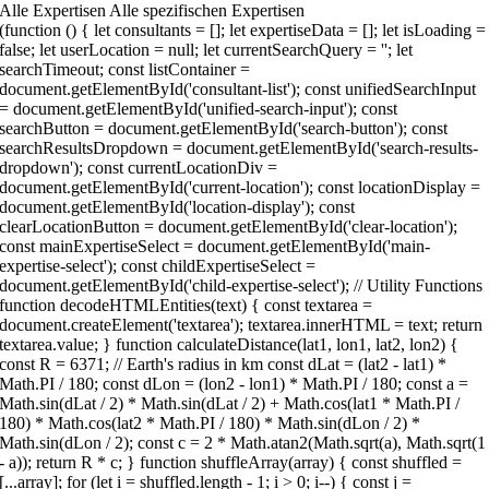
Alle Expertisen Alle spezifischen Expertisen
 () { let consultants = []; let expertiseData = []; let isLoading = false; let userLocation = null; let currentSearchQuery = ''; let searchTimeout; const listContainer = document.getElementById('consultant-list'); const unifiedSearchInput = document.getElementById('unified-search-input'); const searchButton = document.getElementById('search-button'); const searchResultsDropdown = document.getElementById('search-results-dropdown'); const currentLocationDiv = document.getElementById('current-location'); const locationDisplay = document.getElementById('location-display'); const clearLocationButton = document.getElementById('clear-location'); const mainExpertiseSelect = document.getElementById('main-expertise-select'); const childExpertiseSelect = document.getElementById('child-expertise-select'); // Utility Functions function decodeHTMLEntities(text) { const textarea = document.createElement('textarea'); textarea.innerHTML = text; return textarea.value; } function calculateDistance(lat1, lon1, lat2, lon2) { const R = 6371; // Earth's radius in km const dLat = (lat2 - lat1) * Math.PI / 180; const dLon = (lon2 - lon1) * Math.PI / 180; const a = Math.sin(dLat / 2) * Math.sin(dLat / 2) + Math.cos(lat1 * Math.PI / 180) * Math.cos(lat2 * Math.PI / 180) * Math.sin(dLon / 2) * Math.sin(dLon / 2); const c = 2 * Math.atan2(Math.sqrt(a), Math.sqrt(1 - a)); return R * c; } function shuffleArray(array) { const shuffled = [...array]; for (let i = shuffled.length - 1; i > 0; i--) { const j = Math.floor(Math.random() * (i + 1)); [shuffled[i], shuffled[j]] = [shuffled[j], shuffled[i]]; } return shuffled; } function getExpertiseNames(expertiseIds) { return expertiseIds .map(id => expertiseData.find(exp => exp.id === id)) .filter(exp => exp) .map(exp => decodeHTMLEntities(exp.name)); } // Search & Location Functions async function searchLocation(query) { try { const response = await fetch(`https://nominatim.openstreetmap.org/search?format=json&q=${encodeURIComponent(query)}&countrycodes=de&limit=10`); const data = await response.json(); const cityTypes = ['city', 'town', 'village', 'municipality', 'administrative']; return data.filter(location => { return cityTypes.includes(location.type) || cityTypes.includes(location.class) || (location.addresstype && ['city', 'town', 'village', 'municipality'].includes(location.addresstype)); }).slice(0, 5); } catch (error) { console.error('Error searching location:', error); return []; } } async function performUnifiedSearch(query) { if (!query || query.length { return c.name.toLowerCase().includes(query.toLowerCase()) || c.city.toLowerCase().includes(query.toLowerCase()) || c.address.toLowerCase().includes(query.toLowerCase()); }).slice(0, 3); consultantMatches.forEach(c => { results.push({ type: 'consultant', data: c, name: c.name, details: `${c.city}${c.address ? ', ' + c.address : ''}` }); }); if (query.length >= 3) { try { const locations = await searchLocation(query); locations.slice(0, 3).forEach(location => { const parts = location.display_name.split(','); const cityName = parts[0] + (parts[1] ? ', ' + parts[1].trim() : ''); results.push({ type: 'location', data: location, name: cityName, details: location.display_name }); }); } catch (error) { console.error('Error searching locations:', error); } } renderSearchResults(results); } function renderSearchResults(results) { searchResultsDropdown.innerHTML = ''; if (results.length === 0) { searchResultsDropdown.style.display = 'none'; return; } results.forEach(result => { const item = document.createElement('div'); item.className = 'search-result-item'; if (result.type === 'consultant') { // Create image element for consultant const imgElement = document.createElement('img'); imgElement.src = result.data.image; imgElement.alt = result.data.name; imgElement.style.width = '40px'; imgElement.style.height = '40px'; imgElement.style.borderRadius = '4px'; imgElement.style.objectFit = 'cover'; imgElement.style.flexShrink = '0'; imgElement.onerror = function () { this.src = `https://via.placeholder.com/40x40/1d4b73/ffffff?text=${encodeURIComponent(result.data.name.charAt(0))}`; }; item.appendChild(imgElement); } else { // Keep location icon for locations const typeTag = document.createElement('div'); typeTag.className = `search-result-type ${result.type}`; typeTag.textContent = '📍'; item.appendChild(typeTag); } const content = document.createElement('div'); content.className = 'search-result-content'; const name = document.createElement('div'); name.className = 'search-result-name'; name.textContent = result.name; const details = document.createElement('div'); details.className = 'search-result-details'; details.textContent = result.details; content.appendChild(name); content.appendChild(details); item.appendChild(content); item.onclick = () => selectSearchResult(result); searchResultsDropdown.appendChild(item); }); searchResultsDropdown.style.display = 'block'; } function selectSearchResult(result) { if (result.type === 'consultant') { currentSearchQuery = result.name; unifiedSearchInput.value = result.name; searchResultsDropdown.style.display = 'none'; renderList(result.name); } else if (result.type === 'location') { selectLocation(result.data); unifiedSearchInput.value = ''; searchResultsDropdown.style.display = 'none'; } } function selectLocation(location) { userLocation = { lat: parseFloat(location.lat), lng: parseFloat(location.lon), display_name: location.display_name }; const parts = location.display_name.split(','); const cityName = parts[0] + (parts[1] ? ', ' + parts[1].trim() : ''); locationDisplay.textContent = cityName; currentLocationDiv.style.display = 'flex'; currentSearchQuery = ''; updateDistances(); } function clearLocation() { userLocation = null; currentLocationDiv.style.display = 'none'; consultants.forEach(c => c.distance = null); renderList(currentSearchQuery); } // Data & Rendering Functions async function fetchConsultants() { if (isLoading) return; isLoading = true; showLoading(); try { const response = await fetch('https://bsc-gmbh.com/wp-json/wp/v2/berater?per_page=100'); if (!response.ok) throw new Error(`HTTP error! status: ${response.status}`); const data = await response.json(); consultants = data.map(c => ({ name: c.title.rendered, image: c.yoast_head_json?.og_image?.[0]?.url || `https://via.placeholder.com/150x150/1d4b73/ffffff?text=${encodeURIComponent(c.title.rendered.charAt(0))}`, link: c.link, id: c.id, address: c.acf?.['berater-anschrift'] || '', city: c.acf?.['berater-ort'] || '', subtitle: c.acf?.['experte_fuer'] || 'BSC | Die Finanzberater', latitude: c.acf?.openstreetmap?.lat || null, longitude: c.acf?.openstreetmap?.lng || null, expertise: (c.expertise || []).map(id => parseInt(id)).filter(id => !isNaN(id)), distance: null })); // Randomize the order of consultants on initial load consultants = shuffleArray(consultants); renderList(); } catch (error) { console.error('Fehler beim Laden der Berater:', error); showError('Fehler beim Laden der Berater. Bitte versuchen Sie es später erneut.');