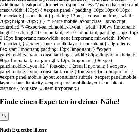
Additional breakpoints for better responsiveness */ @media screen and
(max-width: 480px) { #expert-panel { padding: 10px 10px 0 10px
!important; } .consultant { padding: 12px; } .consultant img { width:
70px; height: 70px; } } /* Force mobile layout class - JavaScript
controlled */ #expert-panel.mobile-layout { width: 100vw !important;
height: 95vh; right: 0 !important; left: 0 !important; padding: 15px 15p
0 15px !important; max-width: none !important; min-width: 100vw
!important; } #expert-panel.mobile-layout .consultant { align-items:
flex-start !important; padding: 12px !important; } #expert-
panel.mobile-layout .consultant img { width: 80px !important; height:
80px !important; margin-right: 12px !important; } #expert-
panel.mobile-layout h2 { font-size: 1.2rem !important; } #expert-
panel.mobile-layout .consultant-name { font-size: 1rem !important; }
#expert-panel.mobile-layout .consultant-subtitle, #expert-panel.mobile-
layout .consultant-city, #expert-panel.mobile-layout .consultant-
distance { font-size: 0.8rem !important; }
Finde einen Experten in deiner Nähe!
🔍
Nach Expertise filtern: