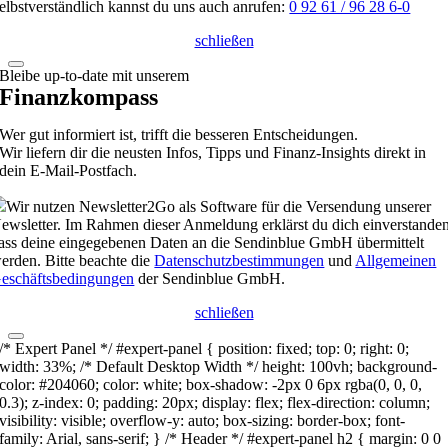
elbstverständlich kannst du uns auch anrufen:
0 92 61 / 96 28 6-0
schließen
Bleibe up-to-date mit unserem
Finanzkompass
Wer gut informiert ist, trifft die besseren Entscheidungen.
Wir liefern dir die neusten Infos, Tipps und Finanz-Insights direkt in
dein E-Mail-Postfach.
Wir nutzen Newsletter2Go als Software für die Versendung unserer
ewsletter. Im Rahmen dieser Anmeldung erklärst du dich einverstanden
ass deine eingegebenen Daten an die Sendinblue GmbH übermittelt
erden. Bitte beachte die
Datenschutzbestimmungen
und
Allgemeinen
eschäftsbedingungen
der Sendinblue GmbH.
schließen
/* Expert Panel */ #expert-panel { position: fixed; top: 0; right: 0;
width: 33%; /* Default Desktop Width */ height: 100vh; background-
color: #204060; color: white; box-shadow: -2px 0 6px rgba(0, 0, 0,
0.3); z-index: 0; padding: 20px; display: flex; flex-direction: column;
visibility: visible; overflow-y: auto; box-sizing: border-box; font-
family: Arial, sans-serif; } /* Header */ #expert-panel h2 { margin: 0 0