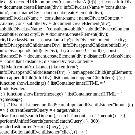
text=${encodeURIComponent(c.name.charAt(0))}`; }; const infoDiv
= document.createElement('div'); infoDiv.className = 'consultant-
info'; const nameDiv = document.createElement('div');
nameDiv.className = 'consultant-name'; nameDiv.textContent =
c.name; const subtitleDiv = document.createElement('div');
subtitleDiv.className = 'consultant-subtitle'; subtitleDiv.textContent =
c.subtitle; const cityDiv = document.createElement('div');
cityDiv.className = 'consultant-city'; cityDiv.textContent = c.city;
infoDiv.appendChild(nameDiv); infoDiv.appendChild(subtitleDiv);
infoDiv.appendChild(cityDiv); if (c.distance !== null) { const
distanceDiv = document.createElement('div'); distanceDiv.className
= 'consultant-distance'; distanceDiv.textContent =
`${Math.round(c.distance)} km entfernt`;
infoDiv.appendChild(distanceDiv); } item.appendChild(imgElement);
item.appendChild(infoDiv); listContainer.appendChild(item); }); }
function showLoading() { listContainer.innerHTML = '
Lade Berater...
'; } function showError(message) { listContainer.innerHTML = `
${message}
`; } // Event Listeners unifiedSearchInput.addEventListener('input', (e)
=> { currentSearchQuery = e.target.value;
clearTimeout(searchTimeout); searchTimeout = setTimeout(() => {
performUnifiedSearch(currentSearchQuery); }, 300);
renderList(currentSearchQuery); });
searchButton.addEventListener('click', () => {