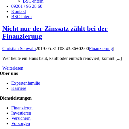
BSC-intern
09261 / 96 28 60
Kontakt
BSC intern
Nicht nur der Zinssatz zählt bei der
Finanzierung
Christian Schwalb
2019-05-31T08:43:36+02:00
Finanzierung
|
Wer heute ein Haus baut, kauft oder einfach renoviert, kommt [...]
Weiterlesen
Über uns
Expertenfamilie
Karriere
Dienstleistungen
Finanzieren
Investieren
Versichern
Vorsorgen