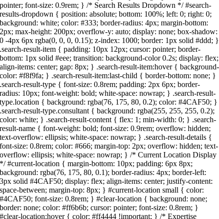
pointer; font-size: 0.9rem; } /* Search Results Dropdown */ #search-
results-dropdown { position: absolute; bottom: 100%; left: 0; right: 0;
background: white; color: #333; border-radius: 4px; margin-bottom:
2px; max-height: 200px; overflow-y: auto; display: none; box-shadow:
0 -4px 6px rgba(0, 0, 0, 0.15); z-index: 1000; border: 1px solid #ddd; 
.search-result-item { padding: 10px 12px; cursor: pointer; border-
bottom: 1px solid #eee; transition: background-color 0.2s; display: flex;
align-items: center; gap: 8px; } .search-result-item:hover { background
color: #f8f9fa; } .search-result-item:last-child { border-bottom: none; }
.search-result-type { font-size: 0.8rem; padding: 2px 6px; border-
radius: 10px; font-weight: bold; white-space: nowrap; } .search-result-
type.location { background: rgba(76, 175, 80, 0.2); color: #4CAF50; }
.search-result-type.consultant { background: rgba(255, 255, 255, 0.2);
color: white; } .search-result-content { flex: 1; min-width: 0; } .search-
result-name { font-weight: bold; font-size: 0.9rem; overflow: hidden;
text-overflow: ellipsis; white-space: nowrap; } .search-result-details {
font-size: 0.8rem; color: #666; margin-top: 2px; overflow: hidden; text-
overflow: ellipsis; white-space: nowrap; } /* Current Location Display
*/ #current-location { margin-bottom: 10px; padding: 6px 8px;
background: rgba(76, 175, 80, 0.1); border-radius: 4px; border-left:
3px solid #4CAF50; display: flex; align-items: center; justify-content:
space-between; margin-top: 8px; } #current-location small { color:
#4CAF50; font-size: 0.8rem; } #clear-location { background: none;
border: none; color: #ff6b6b; cursor: pointer; font-size: 0.8rem; }
#clear-location:hover { color: #ff4444 !important; } /* Expertise