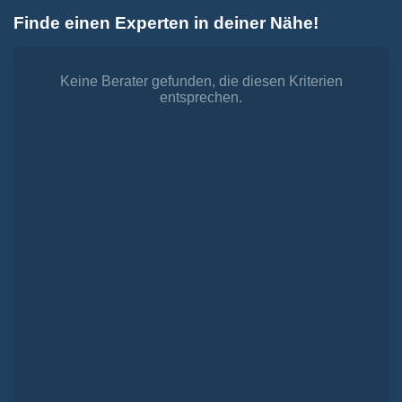
Zum
Finde einen Experten in deiner Nähe!
Inhalt
Toggle
springen
Navigation
Dienstleistungen
Finanzieren.
Keine Berater gefunden, die diesen Kriterien
entsprechen.
shop
Passende Finanzierungen für deine Lebensträume
Investieren.
shop
Strategisch investieren, Vermögen gezielt aufbauen
Versichern.