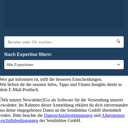
Oha. Da hat etwas nicht geklappt. Bitte probiere es noch einmal.
×
Absenden
🔍
elbstverständlich kannst du uns auch anrufen:
0 92 61 / 96 28 6-0
schließen
Nach Expertise filtern:
Bleibe up-to-date mit unserem
Finanzkompass
Wer gut informiert ist, trifft die besseren Entscheidungen.
Wir liefern dir die neusten Infos, Tipps und Finanz-Insights direkt in
dein E-Mail-Postfach.
Wir nutzen Newsletter2Go als Software für die Versendung unserer
ewsletter. Im Rahmen dieser Anmeldung erklärst du dich einverstanden
ass deine eingegebenen Daten an die Sendinblue GmbH übermittelt
erden. Bitte beachte die
Datenschutzbestimmungen
und
Allgemeinen
eschäftsbedingungen
der Sendinblue GmbH.